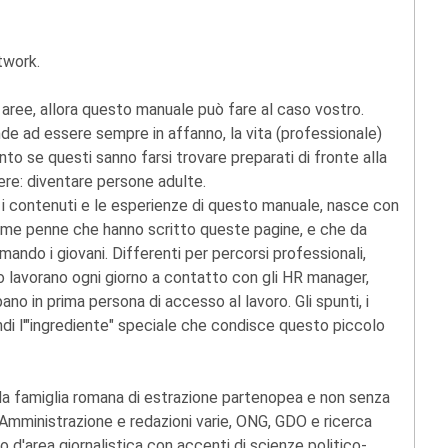
twork.
aree, allora questo manuale può fare al caso vostro.
ende ad essere sempre in affanno, la vita (professionale)
nto se questi sanno farsi trovare preparati di fronte alla
ere: diventare persone adulte.
 i contenuti e le esperienze di questo manuale, nasce con
sime penne che hanno scritto queste pagine, e che da
ando i giovani. Differenti per percorsi professionali,
ro lavorano ogni giorno a contatto con gli HR manager,
o in prima persona di accesso al lavoro. Gli spunti, i
ndi l'"ingrediente" speciale che condisce questo piccolo
5 da famiglia romana di estrazione partenopea e non senza
 Amministrazione e redazioni varie, ONG, GDO e ricerca
 d'area giornalistica con accenti di scienze politico-