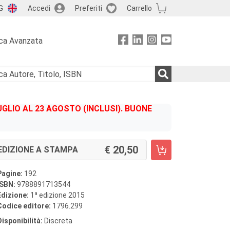
G
Accedi
Preferiti
Carrello
ca Avanzata
GLIO AL 23 AGOSTO (INCLUSI). BUONE
20,50
EDIZIONE A STAMPA
Pagine:
192
ISBN:
9788891713544
a
Edizione:
1
edizione 2015
Codice editore:
1796.299
Disponibilità:
Discreta