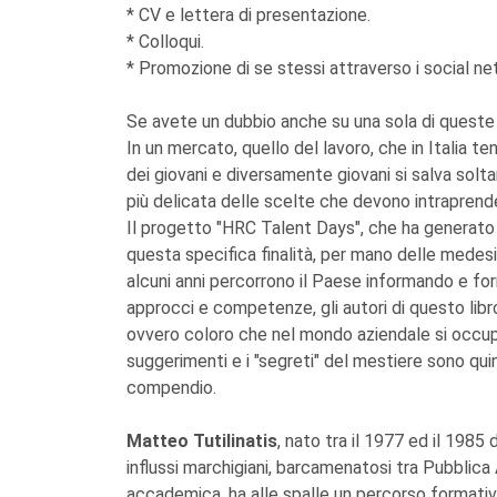
* CV e lettera di presentazione.
* Colloqui.
* Promozione di se stessi attraverso i social ne
Se avete un dubbio anche su una sola di queste 
In un mercato, quello del lavoro, che in Italia t
dei giovani e diversamente giovani si salva solta
più delicata delle scelte che devono intraprend
Il progetto "HRC Talent Days", che ha generato
questa specifica finalità, per mano delle mede
alcuni anni percorrono il Paese informando e form
approcci e competenze, gli autori di questo lib
ovvero coloro che nel mondo aziendale si occupan
suggerimenti e i "segreti" del mestiere sono qui
compendio.
Matteo Tutilinatis
, nato tra il 1977 ed il 198
influssi marchigiani, barcamenatosi tra Pubblica
accademica, ha alle spalle un percorso formativo