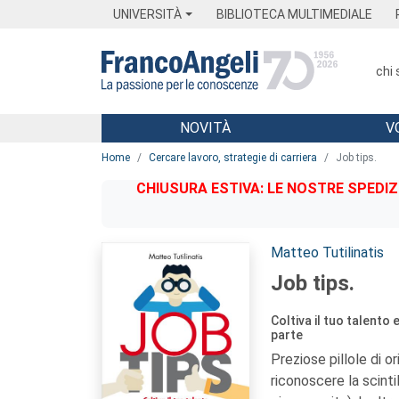
Menu
Main content
Footer
Menu
UNIVERSITÀ
BIBLIOTECA MULTIMEDIALE
chi
NOVITÀ
V
Main content
Home
Cercare lavoro, strategie di carriera
Job tips.
CHIUSURA ESTIVA: LE NOSTRE SPEDIZ
Autori:
Matteo Tutilinatis
Job tips.
Coltiva il tuo talento e
parte
Preziose pillole di o
riconoscere la scint