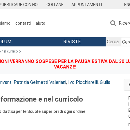
EN
PUBBLICARE CON NOI
COLLANE
APPUNTAMENTI
Ricer
 siamo
contatti
aiuto
OLUMI
RIVISTE
Cerca:
 nel curricolo
IONI VERRANNO SOSPESE PER LA PAUSA ESTIVA DAL 30 LU
VACANZE!
irivant
,
Patrizia Gelmetti Valeriani
,
Ivo Picchiarelli
,
Giulia
a formazione e nel curricolo
idattici per le Scuole superiori di ogni ordine