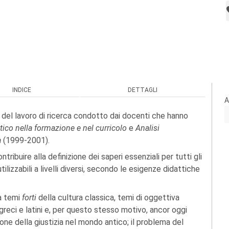
INDICE
DETTAGLI
A
o del lavoro di ricerca condotto dai docenti che hanno
ntico nella formazione e nel curricolo
e
Analisi
a
(1999-2001).
ontribuire alla definizione dei saperi essenziali per tutti gli
ilizzabili a livelli diversi, secondo le esigenze didattiche
 a temi
forti
della cultura classica, temi di oggettiva
 greci e latini e, per questo stesso motivo, ancor oggi
ione della giustizia nel mondo antico; il problema del