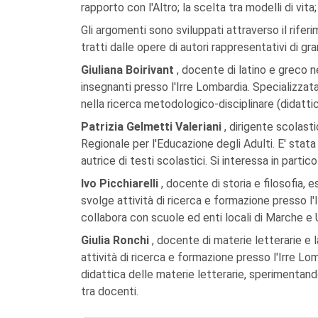
rapporto con l'Altro; la scelta tra modelli di vita
Gli argomenti sono sviluppati attraverso il rif
tratti dalle opere di autori rappresentativi di g
Giuliana Boirivant
, docente di latino e greco ne
insegnanti presso l'Irre Lombardia. Specializzata
nella ricerca metodologico-disciplinare (didattica
Patrizia Gelmetti Valeriani
, dirigente scolas
Regionale per l'Educazione degli Adulti. E' stata
autrice di testi scolastici. Si interessa in part
Ivo Picchiarelli
, docente di storia e filosofia, 
svolge attività di ricerca e formazione presso l'I
collabora con scuole ed enti locali di Marche e 
Giulia Ronchi
, docente di materie letterarie e 
attività di ricerca e formazione presso l'Irre Lo
didattica delle materie letterarie, sperimentand
tra docenti.