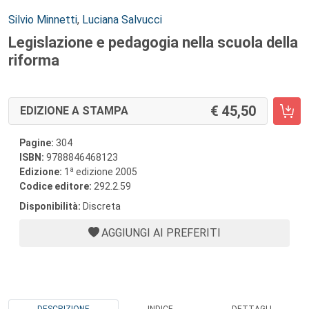
Autori:
Silvio Minnetti
,
Luciana Salvucci
Legislazione e pedagogia nella scuola della
riforma
45,50
EDIZIONE A STAMPA
Pagine:
304
ISBN:
9788846468123
a
Edizione:
1
edizione 2005
Codice editore:
292.2.59
Disponibilità:
Discreta
AGGIUNGI AI PREFERITI