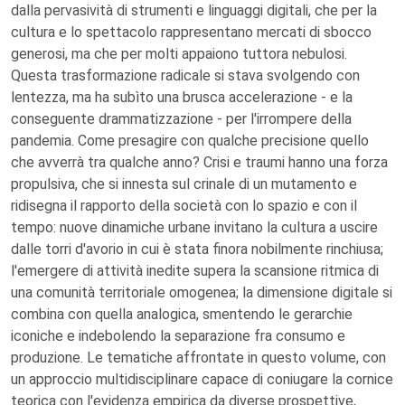
dalla pervasività di strumenti e linguaggi digitali, che per la
cultura e lo spettacolo rappresentano mercati di sbocco
generosi, ma che per molti appaiono tuttora nebulosi.
Questa trasformazione radicale si stava svolgendo con
lentezza, ma ha subìto una brusca accelerazione - e la
conseguente drammatizzazione - per l'irrompere della
pandemia. Come presagire con qualche precisione quello
che avverrà tra qualche anno? Crisi e traumi hanno una forza
propulsiva, che si innesta sul crinale di un mutamento e
ridisegna il rapporto della società con lo spazio e con il
tempo: nuove dinamiche urbane invitano la cultura a uscire
dalle torri d'avorio in cui è stata finora nobilmente rinchiusa;
l'emergere di attività inedite supera la scansione ritmica di
una comunità territoriale omogenea; la dimensione digitale si
combina con quella analogica, smentendo le gerarchie
iconiche e indebolendo la separazione fra consumo e
produzione. Le tematiche affrontate in questo volume, con
un approccio multidisciplinare capace di coniugare la cornice
teorica con l'evidenza empirica da diverse prospettive,