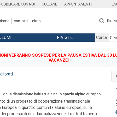
EN
PUBBLICARE CON NOI
COLLANE
APPUNTAMENTI
Ricer
 siamo
contatti
aiuto
OLUMI
RIVISTE
Cerca:
IONI VERRANNO SOSPESE PER LA PAUSA ESTIVA DAL 30 LU
VACANZE!
liorati
i della dismissione industriale nello spazio alpino europeo
onto di un progetto di cooperazione transnazionale
ne Europea in quattro comunità alpine europee, sulle
dei processi di deindustrializzazione. Lo sfruttamento