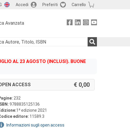
G
Accedi
Preferiti
Carrello
ca Avanzata
GLIO AL 23 AGOSTO (INCLUSI). BUONE
0,00
OPEN ACCESS
Pagine:
232
ISBN:
9788835125136
a
Edizione:
1
edizione 2021
Codice editore:
11589.3
Informazioni sugli open access