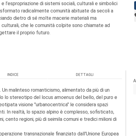
 e l’espropriazione di sistemi sociali, culturali e simbolici
rasformato radicalmente comunità abituate da secoli a
ciando dietro di sé molte macerie materiali ma
e culturali, che le comunità colpite sono chiamate ad
ettare il proprio futuro.
INDICE
DETTAGLI
A
. Un malinteso romanticismo, alimentato da più di un
do lo stereotipo del locus
amoenus
del bello, del puro e
eotipata visione "urbanocentrica" le considera spazi
nti. In realtà, lo spazio alpino è complesso, sofisticato,
i, cento regioni, più di seimila comuni e tredici milioni di
ooperazione transnazionale finanziato dall'Unione Europea