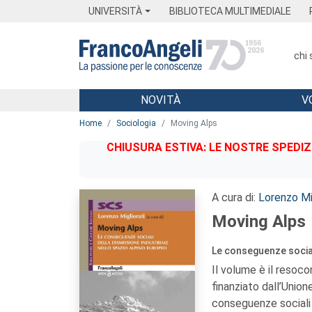
Menu
Main content
Footer
Menu
UNIVERSITÀ
BIBLIOTECA MULTIMEDIALE
chi
NOVITÀ
V
Main content
Home
Sociologia
Moving Alps
CHIUSURA ESTIVA: LE NOSTRE SPEDIZ
A cura di:
Lorenzo Mig
Moving Alps
Le conseguenze social
Il volume è il resoc
finanziato dall’Unio
conseguenze sociali 