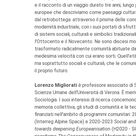
e il racconto di un viaggio durato tre anni, lungo
europee che descriviamo come paesaggi culturali,
dal retrobottega: attraverso il prisma delle con
modernità industriale, con i suoi portati di sfru
di sistemi sociali, culturali e simbolici tradizio
l'Ottocento e il Novecento. Ne sono discesi mod
trasformato radicalmente comunità abituate da 
medesima velocità con cui erano sorti. Quell'età
ma soprattutto sociali e culturali, che le comu
il proprio futuro.
Lorenzo Migliorati
è professore associato di S
Scienze Umane dell'Università di Verona. È membr
Sociologia. I suoi interessi di ricerca concerno
memoria collettiva, gli studi di comunità e la teo
finanziati nell'ambito di programmi comunitari:
(Interreg Alpine Space) e 2020-2023
Social and
towards deepening Europeanisation
(H2020 - SC