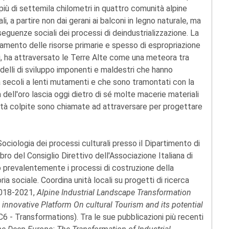
 più di settemila chilometri in quattro comunità alpine
 a partire non dai gerani ai balconi in legno naturale, ma
seguenze sociali dei processi di deindustrializzazione. La
ttamento delle risorse primarie e spesso di espropriazione
nali, ha attraversato le Terre Alte come una meteora tra
elli di sviluppo imponenti e maldestri che hanno
secoli a lenti mutamenti e che sono tramontati con la
 dell'oro lascia oggi dietro di sé molte macerie materiali
nità colpite sono chiamate ad attraversare per progettare
ociologia dei processi culturali presso il Dipartimento di
o del Consiglio Direttivo dell'Associazione Italiana di
no prevalentemente i processi di costruzione della
ria sociale. Coordina unità locali su progetti di ricerca
 2018-2021,
Alpine Industrial Landscape Transformation
 innovative Platform On cultural Tourism and its potential
6 - Transformations). Tra le sue pubblicazioni più recenti