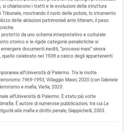
 si chiariscono i tratti e le evoluzioni della struttura
 Tribunale, mostrando il ruolo delle polizie, lo strumento
tilizzo delle ablazioni patrimoniali
ante litteram
, il peso
ecniche.
 protetto da uno schema interpretativo e culturale
nto storico e le rigide categorie penalistiche si
emergere documenti inediti, “processi maxi” sinora
ti, quello celebrato nel 1938 a carico degli appartenenti
poranea all’Università di Palermo. Tra le molte
e terrorismo 1969-1993
, Villaggio Maori, 2020 (con Gabriele
errorismo e mafia
, Viella, 2020.
ale all’Università di Palermo. È stato più volte
mafia. È autore di numerose pubblicazioni, tra cui
La
iguità alla mafia e diritto penale
, Giappichelli, 2003.