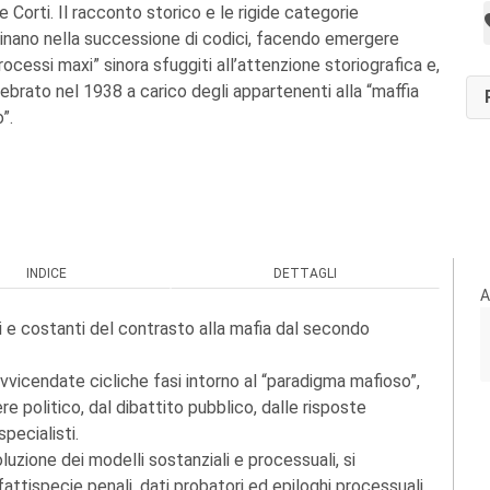
 Corti. Il racconto storico e le rigide categorie
inano nella successione di codici, facendo emergere
rocessi maxi” sinora sfuggiti all’attenzione storiografica e,
lebrato nel 1938 a carico degli appartenenti alla “maffia
”.
INDICE
DETTAGLI
A
li e costanti del contrasto alla mafia dal secondo
avvicendate cicliche fasi intorno al “paradigma mafioso”,
ere politico, dal dibattito pubblico, dalle risposte
specialisti.
zione dei modelli sostanziali e processuali, si
fattispecie penali, dati probatori ed epiloghi processuali.