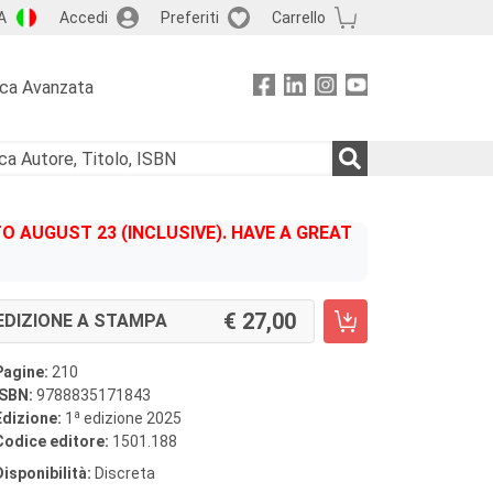
A
Accedi
Preferiti
Carrello
rca Avanzata
 AUGUST 23 (INCLUSIVE). HAVE A GREAT
27,00
EDIZIONE A STAMPA
Pagine:
210
ISBN:
9788835171843
a
Edizione:
1
edizione 2025
Codice editore:
1501.188
Disponibilità:
Discreta