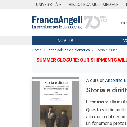
Menu
Main content
Footer
Menu
UNIVERSITÀ
BIBLIOTECA MULTIMEDIALE
chi
NOVITÀ
V
Main content
Home
Storia politica e diplomatica
Storia e diritto
SUMMER CLOSURE: OUR SHIPMENTS WILL 
A cura di:
Antonino B
Storia e dirit
Il contrasto alla mafi
Questo studio multidi
alla mafia dal secon
un fenomeno protett