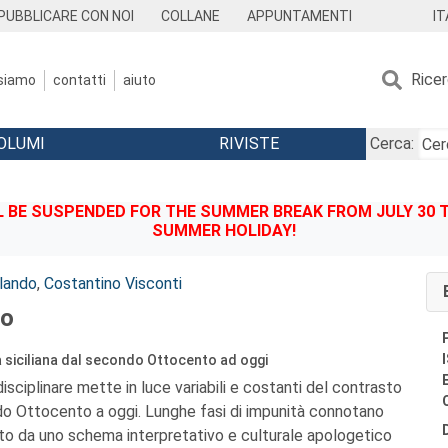
IT
PUBBLICARE CON NOI
COLLANE
APPUNTAMENTI
Rice
 siamo
contatti
aiuto
OLUMI
RIVISTE
Cerca:
BE SUSPENDED FOR THE SUMMER BREAK FROM JULY 30 TO
SUMMER HOLIDAY!
lando
,
Costantino Visconti
to
a siciliana dal secondo Ottocento ad oggi
sciplinare mette in luce variabili e costanti del contrasto
do Ottocento a oggi. Lunghe fasi di impunità connotano
o da uno schema interpretativo e culturale apologetico