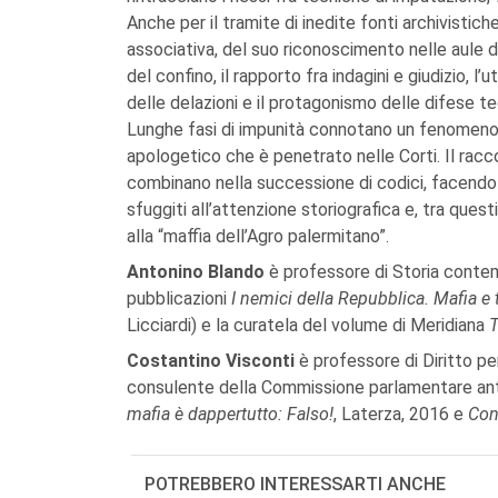
Anche per il tramite di inedite fonti archivistiche,
associativa, del suo riconoscimento nelle aule di
del confino, il rapporto fra indagini e giudizio, l’u
delle delazioni e il protagonismo delle difese t
Lunghe fasi di impunità connotano un fenomeno
apologetico che è penetrato nelle Corti. Il racco
combinano nella successione di codici, facendo 
sfuggiti all’attenzione storiografica e, tra ques
alla “maffia dell’Agro palermitano”.
Antonino Blando
è professore di Storia contem
pubblicazioni
I nemici della Repubblica. Mafia 
Licciardi) e la curatela del volume di Meridiana
T
Costantino Visconti
è professore di Diritto pen
consulente della Commissione parlamentare anti
mafia è dappertutto: Falso!
, Laterza, 2016 e
Cont
POTREBBERO INTERESSARTI ANCHE