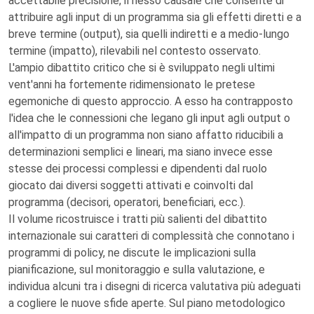
accettabile precisione, il nesso causale che consente di
attribuire agli input di un programma sia gli effetti diretti e a
breve termine (output), sia quelli indiretti e a medio-lungo
termine (impatto), rilevabili nel contesto osservato.
L'ampio dibattito critico che si è sviluppato negli ultimi
vent'anni ha fortemente ridimensionato le pretese
egemoniche di questo approccio. A esso ha contrapposto
l'idea che le connessioni che legano gli input agli output o
all'impatto di un programma non siano affatto riducibili a
determinazioni semplici e lineari, ma siano invece esse
stesse dei processi complessi e dipendenti dal ruolo
giocato dai diversi soggetti attivati e coinvolti dal
programma (decisori, operatori, beneficiari, ecc.).
Il volume ricostruisce i tratti più salienti del dibattito
internazionale sui caratteri di complessità che connotano i
programmi di policy, ne discute le implicazioni sulla
pianificazione, sul monitoraggio e sulla valutazione, e
individua alcuni tra i disegni di ricerca valutativa più adeguati
a cogliere le nuove sfide aperte. Sul piano metodologico