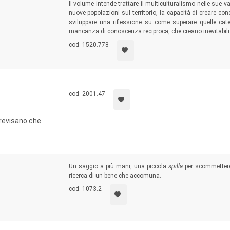
Il volume intende trattare il multiculturalismo nelle sue 
nuove popolazioni sul territorio, la capacità di creare cond
sviluppare una riflessione su come superare quelle categ
mancanza di conoscenza reciproca, che creano inevitabili 
cod. 1520.778
cod. 2001.47
 trevisano che
Un saggio a più mani, una piccola
spilla
per scommettere 
ricerca di un bene che accomuna.
cod. 1073.2