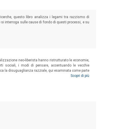
cerche, questo libro analizza i legami tra razzismo di
si interroga sulle cause di fondo di questi processi, e su
lizzazione neo-liberista hanno ristrutturato le economie,
orti sociali, i modi di pensare, accentuando le vecchie
ca la disuguaglianza razziale, qui esaminata come parte
 preesistente alle idee e alle politiche neo-liberiste.
Scopri di più