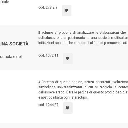
solidarietà messa concretamente in opera in una cult
asile
solidaristici a suo modo peculiari e unici.
cod. 278.2.9
Il volume si propone di analizzare le elaborazioni che
dell’educazione al patrimonio in una società multicultura
istituzioni scolastiche e museali al fine di promuovere atte
 UNA SOCIETÀ
individui, quale ricchezza e reale risorsa per lo sviluppo e
cod. 1072.11
scuola e nel
All’interno di queste pagine, senza apparenti rivoluzionar
simboliche universalizzanti in cui si crogiola la contem
dell’essere arabo. È tra le pagine di questo prodigioso dia
e apatico ribalta ogni stereotipo.
cod. 1044.87