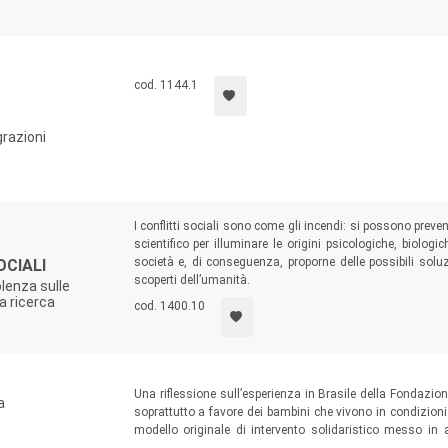
cod. 1144.1
razioni
I conflitti sociali sono come gli incendi: si possono pre
scientifico per illuminare le origini psicologiche, biologi
società e, di conseguenza, proporne delle possibili soluz
OCIALI
scoperti dell’umanità.
olenza sulle
a ricerca
cod. 1400.10
Una riflessione sull’esperienza in Brasile della Fondazio
a
soprattutto a favore dei bambini che vivono in condizioni 
modello originale di intervento solidaristico messo in