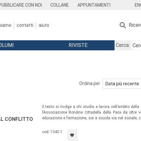
EN
PUBBLICARE CON NOI
COLLANE
APPUNTAMENTI
Ricer
 siamo
contatti
aiuto
OLUMI
RIVISTE
Cerca:
Ordina per
Il testo si rivolge a chi studia e lavora nell’ambito della
l’Associazione Rondine Cittadella della Pace da oltre ve
educazione e formazione, sia a scuola sia nel sociale, 
AL CONFLITTO
originali delle proprie esperienze professionali e com
Academy, l’accademia dell’Associazione nata con l’obiettivo d
cod. 1342.1