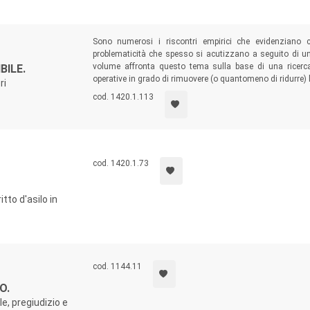
Sono numerosi i riscontri empirici che evidenziano 
problematicità che spesso si acutizzano a seguito di un
volume affronta questo tema sulla base di una ricerca 
BILE.
operative in grado di rimuovere (o quantomeno di ridurre) l
ri
cod. 1420.1.113
cod. 1420.1.73
tto d'asilo in
cod. 1144.11
O.
le, pregiudizio e