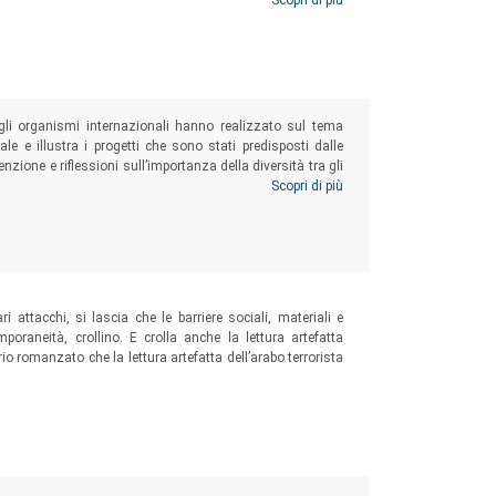
ura assai distante dalla nostra e che esprime tratti
Scopri di più
 gli organismi internazionali hanno realizzato sul tema
le e illustra i progetti che sono stati predisposti dalle
nzione e riflessioni sull’importanza della diversità tra gli
 la crescita di una comunità solidale e unita.
Scopri di più
i attacchi, si lascia che le barriere sociali, materiali e
poraneità, crollino. E crolla anche la lettura artefatta
rio romanzato che la lettura artefatta dell’arabo terrorista