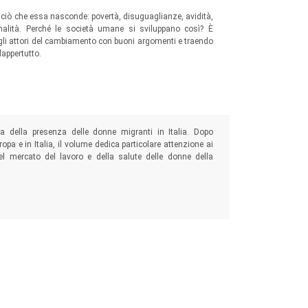
e ciò che essa nasconde: povertà, disuguaglianze, avidità,
minalità. Perché le società umane si sviluppano così? È
 gli attori del cambiamento con buoni argomenti e traendo
appertutto.
ta della presenza delle donne migranti in Italia. Dopo
ropa e in Italia, il volume dedica particolare attenzione ai
 nel mercato del lavoro e della salute delle donne della