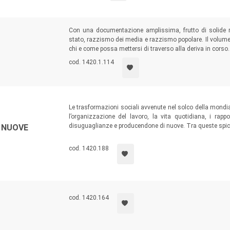
Con una documentazione amplissima, frutto di solide ri
stato, razzismo dei media e razzismo popolare. Il volume 
chi e come possa mettersi di traverso alla deriva in corso.
cod. 1420.1.114
Le trasformazioni sociali avvenute nel solco della mondia
l’organizzazione del lavoro, la vita quotidiana, i rapp
disuguaglianze e producendone di nuove. Tra queste spic
 NUOVE
integrante
di un sistema globale delle disuguaglianze sociali
cod. 1420.188
cod. 1420.164