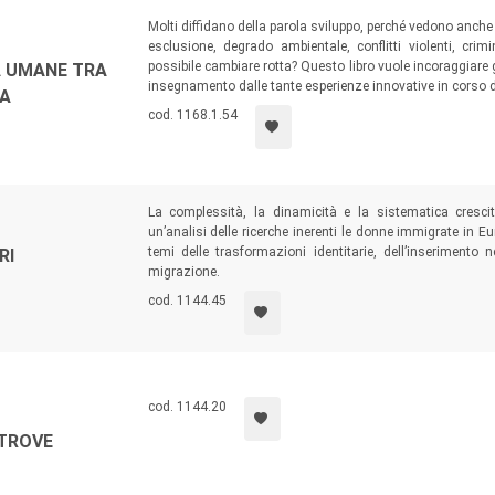
Molti diffidano della parola sviluppo, perché vedono anch
esclusione, degrado ambientale, conflitti violenti, cri
possibile cambiare rotta? Questo libro vuole incoraggiare
À UMANE TRA
insegnamento dalle tante esperienze innovative in corso d
CA
cod. 1168.1.54
La complessità, la dinamicità e la sistematica cresci
un’analisi delle ricerche inerenti le donne immigrate in Eu
temi delle trasformazioni identitarie, dell’inserimento
RI
migrazione.
cod. 1144.45
cod. 1144.20
LTROVE