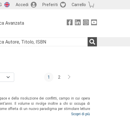
G
Accedi
Preferiti
Carrello
ca Avanzata
1
2
 pace e della risoluzione dei conflitti, campo in cui opera
nt’anni. Il volume si rivolge inoltre a chi si occupa di
come offerta di un nuovo paradigma per stimolare letture
e supporto scientifico ai percorsi formativi di Rondine
Scopri di più
i far fiorire talenti e relazioni generative.