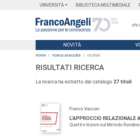
Menu
Main content
Footer
Menu
UNIVERSITÀ
BIBLIOTECA MULTIMEDIALE
chi
NOVITÀ
V
Main content
Home
ricerca avanzata
risultati
RISULTATI RICERCA
La ricerca ha estratto dal catalogo
27 titoli
Franco Vaccari
L’APPROCCIO RELAZIONALE 
Quattro lezioni sul Metodo Rondine