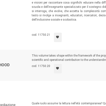
e visioni per raccontare cosa significhi educare nella diff
scuola e dell’insegnante specializzato per il sostegno did
si interroga, che evolve, che accetta la complessità co
testo si rivolge a insegnanti, educatori, ricercatori, dec
dell’inclusione sociale e scolastica.
cod. 11750.21
This volume takes shape within the framework of the project
scientific and operational contribution to the understandin
DHOOD
cod. 11750.20
Quale ruolo assume la lettura nell’età contemporanea? Q
 mediazione