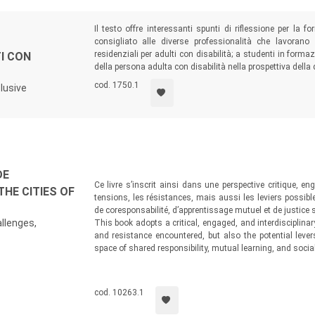
Il testo offre interessanti spunti di riflessione per la 
consigliato alle diverse professionalità che lavoran
residenziali per adulti con disabilità; a studenti in form
TI CON
della persona adulta con disabilità nella prospettiva della q
cod. 1750.1
clusive
DE
Ce livre s’inscrit ainsi dans une perspective critique, eng
THE CITIES OF
tensions, les résistances, mais aussi les leviers possible
de coresponsabilité, d’apprentissage mutuel et de justice s
allenges,
This book adopts a critical, engaged, and interdisciplinar
and resistance encountered, but also the potential leve
space of shared responsibility, mutual learning, and social
cod. 10263.1