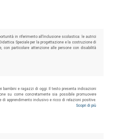
ortunità in riferimento all’inclusione scolastica: le autrici
Didattica Speciale per la progettazione e la costruzione di
ale, con particolare attenzione alle persone con disabilità
ei bambini e ragazzi di oggi. Il testo presenta indicazioni
azione su come concretamente sia possibile promuovere
di apprendimento inclusivo e ricco di relazioni positive.
 ma verosimili, e corredati da suggerimenti concreti per la
Scopri di più
egli interventi possibili in ambito educativo.