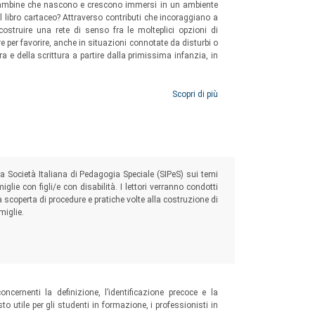
e bambine che nascono e crescono immersi in un ambiente
libro cartaceo? Attraverso contributi che incoraggiano a
 costruire una rete di senso fra le molteplici opzioni di
e per favorire, anche in situazioni connotate da disturbi o
ra e della scrittura a partire dalla primissima infanzia, in
Scopri di più
lla Società Italiana di Pedagogia Speciale (SIPeS) sui temi
lie con figli/e con disabilità. I lettori verranno condotti
a scoperta di procedure e pratiche volte alla costruzione di
miglie.
ncernenti la definizione, l’identificazione precoce e la
to utile per gli studenti in formazione, i professionisti in