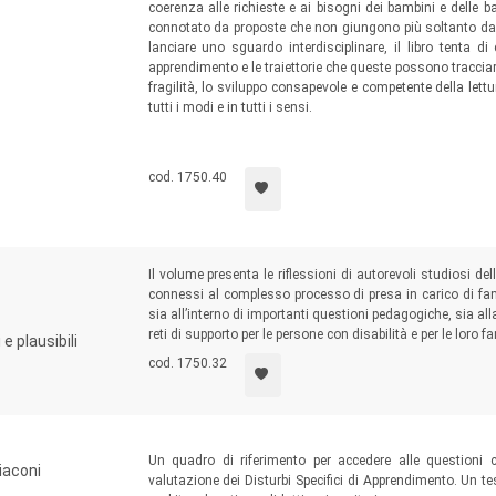
coerenza alle richieste e ai bisogni dei bambini e dell
connotato da proposte che non giungono più soltanto dal 
lanciare uno sguardo interdisciplinare, il libro tenta di
apprendimento e le traiettorie che queste possono tracciar
fragilità, lo sviluppo consapevole e competente della lettu
tutti i modi e in tutti i sensi.
cod. 1750.40
Il volume presenta le riflessioni di autorevoli studiosi de
connessi al complesso processo di presa in carico di famig
sia all’interno di importanti questioni pedagogiche, sia all
reti di supporto per le persone con disabilità e per le loro fa
e plausibili
cod. 1750.32
Un quadro di riferimento per accedere alle questioni co
iaconi
valutazione dei Disturbi Specifici di Apprendimento. Un tes