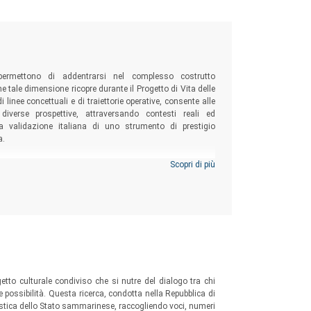
permettono di addentrarsi nel complesso costrutto
e tale dimensione ricopre durante il Progetto di Vita delle
i linee concettuali e di traiettorie operative, consente alle
 diverse prospettive, attraversando contesti reali ed
lla validazione italiana di uno strumento di prestigio
a.
Scopri di più
tto culturale condiviso che si nutre del dialogo tra chi
 possibilità. Questa ricerca, condotta nella Repubblica di
astica dello Stato sammarinese, raccogliendo voci, numeri