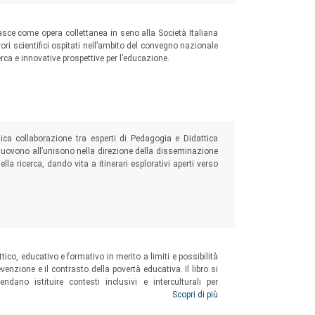
sce come opera collettanea in seno alla Società Italiana
ori scientifici ospitati nell’ambito del convegno nazionale
cerca e innovative prospettive per l’educazione.
ica collaborazione tra esperti di Pedagogia e Didattica
i muovono all’unisono nella direzione della disseminazione
la ricerca, dando vita a itinerari esplorativi aperti verso
ttico, educativo e formativo in merito a limiti e possibilità
evenzione e il contrasto della povertà educativa. Il libro si
ndano istituire contesti inclusivi e interculturali per
generazioni nello sviluppo di percorsi esistenziali
Scopri di più