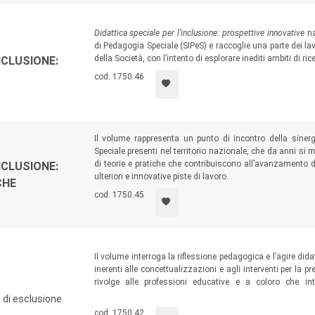
Didattica speciale per l’inclusione: prospettive innovative
na
di Pedagogia Speciale (SIPeS) e raccoglie una parte dei lav
della Società, con l’intento di esplorare inediti ambiti di ri
NCLUSIONE:
cod. 1750.46
Il volume
rappresenta un punto di incontro della sinerg
Speciale presenti nel territorio nazionale, che da anni s
di teorie e pratiche che contribuiscono all’avanzamento del
NCLUSIONE:
ulteriori e innovative piste di lavoro.
CHE
cod. 1750.45
Il volume interroga la riflessione pedagogica e l’agire dida
inerenti alle concettualizzazioni e agli interventi per la pr
rivolge alle professioni educative e a coloro che inte
comprendere, promuovere e accompagnare le giovani 
e di esclusione
emancipanti lungo una prospettiva di speranza.
cod. 1750.42