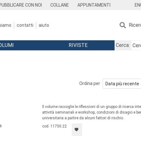
EN
PUBBLICARE CON NOI
COLLANE
APPUNTAMENTI
Ricer
 siamo
contatti
aiuto
OLUMI
RIVISTE
Cerca:
Ordina per
Il volume raccoglie le riflessioni di un gruppo di ricerca in
attività seminariali e workshop, condizioni di disagio e b
universitaria a partire da alcuni fattori di rischio.
a
cod. 11750.22