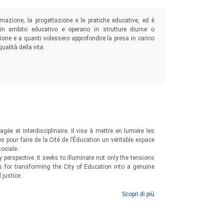
formazione, la progettazione e le pratiche educative, ed è
o in ambito educativo e operano in strutture diurne o
azione e a quanti volessero approfondire la presa in carico
ualità della vita.
agée et interdisciplinaire. Il vise à mettre en lumière les
s pour faire de la Cité de l’Éducation un véritable espace
ociale.
y perspective. It seeks to illuminate not only the tensions
rs for transforming the City of Education into a genuine
 justice.
Scopri di più