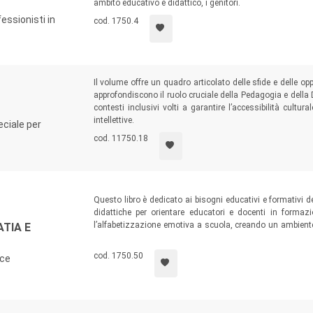
ambito educativo e didattico, i genitori.
fessionisti in
cod. 1750.4
Il volume offre un quadro articolato delle sfide e delle opp
approfondiscono il ruolo cruciale della Pedagogia e della 
contesti inclusivi volti a garantire l’accessibilità cultur
intellettive.
eciale per
cod. 11750.18
Questo libro è dedicato ai bisogni educativi e formativi d
didattiche per orientare educatori e docenti in form
l’alfabetizzazione emotiva a scuola, creando un ambiente 
ATIA E
Gli argomenti sono presentati con storie di vita, non vere
gestione delle relazioni, dei comportamenti problematici e d
cod. 1750.50
ace