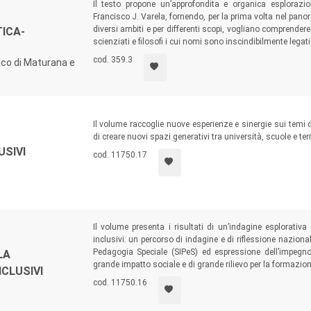
Il testo propone un’approfondita e organica esploraz
Francisco J. Varela, fornendo, per la prima volta nel panor
diversi ambiti e per differenti scopi, vogliano comprender
ICA-
scienziati e filosofi i cui nomi sono inscindibilmente legati
cod. 359.3
lco di Maturana e
Il volume raccoglie nuove esperienze e sinergie sui temi de
di creare nuovi spazi generativi tra università, scuole e terri
USIVI
cod. 11750.17
Il volume presenta i risultati di un’indagine esplorativa
inclusivi: un percorso di indagine e di riflessione nazional
Pedagogia Speciale (SIPeS) ed espressione dell’impegno
LA
grande impatto sociale e di grande rilievo per la formazion
CLUSIVI
cod. 11750.16