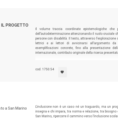
 IL PROGETTO
Il volume traccia coordinate epistemologiche che 
dell’autodeterminazione attenzionando il ruolo cruciale ch
persone con disabilità. Il testo, attraverso l’esplorazione d
lettrici e ai lettori di avvicinarsi all’argomento da
esemplificazioni concrete, fino alla presentazione de
internazionale, contributo originale della ricerca presentat
cod. 1750.54
L’inclusione non è un caso né un traguardo, ma un proge
ato a San Marino
insegna e chi impara, tra norma e relazione, tra bisogno e
San Marino, ripercorre il cammino verso l’inclusione scol