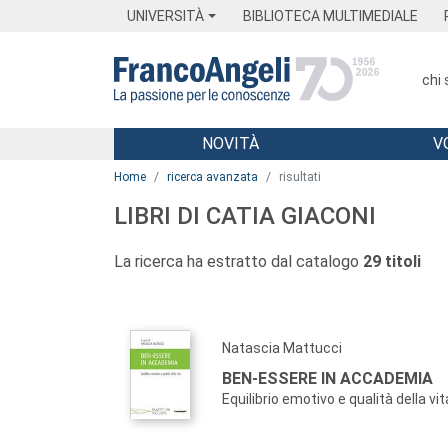
Menu
Main content
Footer
Menu
UNIVERSITÀ
BIBLIOTECA MULTIMEDIALE
chi
NOVITÀ
V
Main content
Home
ricerca avanzata
risultati
LIBRI DI CATIA GIACONI
La ricerca ha estratto dal catalogo
29 titoli
Natascia Mattucci
BEN-ESSERE IN ACCADEMIA
Equilibrio emotivo e qualità della vit