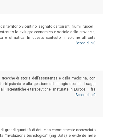
ri. Il volume affronta questi temi in una prospettiva
 territorio vicentino, segnato da torrenti, fiumi, ruscelli,
 sostenuto lo sviluppo economico e sociale della provincia,
ca e climatica. In questo contesto, il volume affronta
taria, rivolgendosi non solo agli specialisti, ma anche al
Scopri di più
scenza e conservare la memoria, salvaguardando la natura
n ricerche di storia dell’assistenza e della medicina, con
sturbi psichici e alla gestione del disagio sociale. I saggi
li, scientifiche e terapeutiche, maturate in Europa – fra
anea, insieme a uno sguardo preliminare sulle origini
Scopri di più
di grandi quantità di dati e ha enormemente accresciuto
sta “rivoluzione tecnologica” (Big Data) è evidente nelle