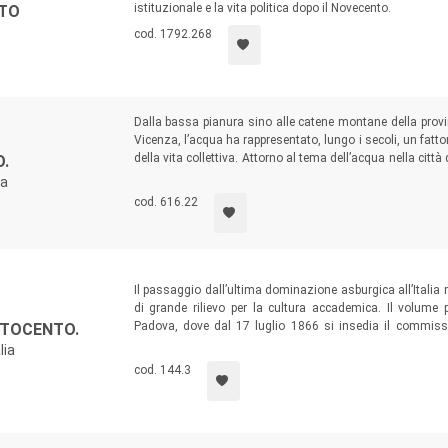
istituzionale e la vita politica dopo il Novecento.
NTO
cod. 1792.268
Dalla bassa pianura sino alle catene montane della provin
Vicenza, l’acqua ha rappresentato, lungo i secoli, un fatto
della vita collettiva. Attorno al tema dell’acqua nella città
O.
nostri giorni, è organizzato il volume, che, pur nella mut
ea
originaria dei corsi d’acqua vicentini e sulla mappatura del
cod. 616.22
Il passaggio dall’ultima dominazione asburgica all’Italia
di grande rilievo per la cultura accademica. Il volume 
Padova, dove dal 17 luglio 1866 si insedia il commissa
TTOCENTO.
vigorosa riforma, procedendo alla sostituzione di oltr
lia
governo viennese e reintegrando quanti erano stati destitu
cod. 144.3
italianità» dichiarati e vissuti.