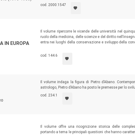
istituzionale fra vicende locali e nazionali.
cod. 2000.1547
Il volume ripercorre le vicende delle università nel quin
ruolo della medicina, delle scienze e del diritto nell’inse
entra nei luoghi della conservazione e sviluppo della co
A IN EUROPA
prese con il potere civile e militare. Nonostante i tempi dif
non cessano mai del tutto, così come lo scambio di idee e
cod. 144.6
Il volume indaga la figura di Pietro d’Abano. Contempo
astrologo, Pietro d’Abano ha posto le premesse per lo svilu
cod. 234.1
eo
Il volume offre una ricognizione storica delle comple
portando a tema le principali questioni che hanno caratter