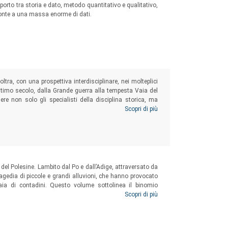
apporto tra storia e dato, metodo quantitativo e qualitativo,
ronte a una massa enorme di dati.
ltra, con una prospettiva interdisciplinare, nei molteplici
ltimo secolo, dalla Grande guerra alla tempesta Vaia del
re non solo gli specialisti della disciplina storica, ma
rafforzare la conoscenza e conservare la “memoria” delle
Scopri di più
tto dell’ambiente.
el Polesine. Lambito dal Po e dall’Adige, attraversato da
tragedia di piccole e grandi alluvioni, che hanno provocato
aia di contadini. Questo volume sottolinea il binomio
ei toponimi dei paesi, nella dedicazione delle chiese, nelle
Scopri di più
erritorio ha trovato finalmente una stabilità idraulica e una