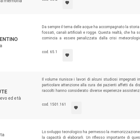
 la memoria
scolastica, ma anche la forza di legami consuetudina
multidisciplinare.
Da sempre il tema delle acque ha accompagnato la storia del
fossati, canali artificiali e rogge. Questa realtà, che ha
comincia a essere penalizzata dalla crisi meteorologi
CENTINO
argomenti di natura giuridica, economica, sociale e identi
la
mondo della scuola, con l’obiettivo di favorire la cono
cod. 65.1
ed educando al rispetto dell’ambiente.
Il volume riunisce i lavori di alcuni studiosi impegnati i
o
particolare attenzione alla cura dei pazienti affetti da di
raccolti hanno considerato diverse esperienze assistenzia
UTE
Parigi, Padova e Vienna – in età moderna e contempor
oevo ed età
medievali delle istituzioni ospedaliere.
cod. 1501.161
Lo sviluppo tecnologico ha permesso la memorizzazione 
tta
la capacità di elaborarli. Un riflesso importante di que