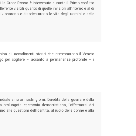
ui la Croce Rossa è intervenuta durante il Primo conflitto
ferite visibili quanto di quelle invisibili all’interno e al di
dizionarono e disorientarono le vite degli uomini e delle
samina gli accadimenti storici che interessarono il Veneto
ungo per cogliere – accanto a permanenze profonde – i
iale sino ai nostri giorni. L’eredità della guerra e della
 la prolungata egemonia democristiana, l’affermarsi dei
no alle questioni dell’identità, al ruolo delle donne e alla