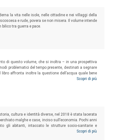
na la vita nelle isole, nelle cittadine e nei villaggi della
 scoscesa e rude, povera se non misera. Il volume intende
bilico tra guerra e pace.
to di questo volume, che si inoltra – in una prospettiva
 nodi problematici del tempo presente, destinati a segnare
 libro affronta inoltre la questione dell’acqua quale bene
sul piano della storia economica e sociale, ma anche su
Scopri di più
storia, cultura e identità diverse, nel 2018 è stata lacerata
operchiato malghe e case, inciso sull’economia. Pochi anni
 gli abitanti, intaccato le strutture socio-sanitarie e
nziato la fragilità di contesti particolari come quelli
Scopri di più
distanze dai luoghi di cura, l’assistenza e la formazione