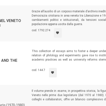
Grazie all’ausilio di un corposo materiale d’archivio inedi
Democrazia cristiana in area veneta tra Liberazione e 194
cambiamenti politici e istituzionali, da tensioni soc
NEL VENETO
popolazione appena uscita dalla guerra.
8
cod. 1792.274
This collection of essays aims to foster a deeper unde
relation of philology and experiments gave rise to inst
academic practices as well as university reforms ste
S AND THE
linking the study of texts to observations of natu
knowledge from the classics.
cod. 144.7
Il volume prende in esame, in prospettiva storica, la figu
Veneto nelle prime due legislature (dal 1970 al 1980).
colleghi e collaboratori, offre un bilancio complessivo 
compito di impostare e consolidare una “macchina regio
neto (1970-1980)