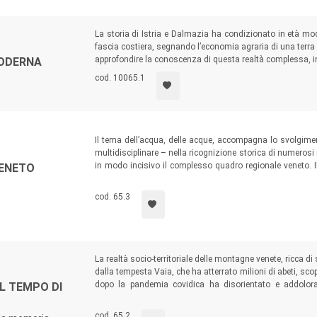
La storia di Istria e Dalmazia ha condizionato in età moder
fascia costiera, segnando l’economia agraria di una terra
approfondire la conoscenza di questa realtà complessa, in 
MODERNA
cod. 10065.1
Il tema dell’acqua, delle acque, accompagna lo svolgimen
multidisciplinare – nella ricognizione storica di numerosi
in modo incisivo il complesso quadro regionale veneto. Il
VENETO
comune, del clima e del turismo, ponendo l’attenzione 
quello del territorio e del paesaggio.
cod. 65.3
La realtà socio-territoriale delle montagne venete, ricca di 
dalla tempesta Vaia, che ha atterrato milioni di abeti, sc
dopo la pandemia covidica ha disorientato e addolorato
L TEMPO DI
depotenziato quelle formative. Vaia e Covid hanno evide
montani, la persistenza di problematiche antiche come le 
cod. 65.2