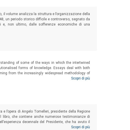
to, il volume analizza la struttura e l’organizzazione della
8, un periodo storico difficile e controverso, segnato da
iali e, non ultimo, dalle sofferenze economiche di una
rstanding of some of the ways in which the intertwined
itutionalised forms of knowledge. Essays deal with both
mming from the increasingly widespread methodology of
ral phenomena. Both were means to amend and improve
Scopri di più
ra e l’opera di Angelo Tomelleri, presidente della Regione
 Il libro, che contiene anche numerose testimonianze di
dell’esperienza decennale del Presidente, che ha avuto il
nale in azione”, destinata poi a proseguire la sua vita
Scopri di più