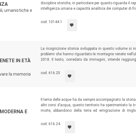
discipline storiche, in particolare per quanto riguarda il r
NZA
intelligenza umana e capacità analitica dei computer di f
ali, umanistiche e
cod. 10144.1
La ricognizione storica sviluppata in questo volume si ino
problemi che hanno riguardato le montagne venete nell’u
2018. Il testo, corredato da immagini, intende raggiunge
ENETE IN ETÀ
anche il mondo della scuola con l’obiettivo primario di 
montagne, salvaguardando la natura ed educando al rispe
cod. 616.25
vare la memoria
Il tema delle acque ha da sempre accompagnato la storia d
altri corsi d’acqua, questo territorio ha sperimentato la 
morte, abbandono della terra ed emigrazione di migli
 MODERNA E
inscindibile tra il Polesine e le acque, che si manifesta n
devozioni popolari... Oggi la singolarità fisica di questo t
cod. 616.24
solidità economica e sociale.