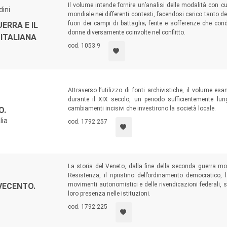
Il volume intende fornire un’analisi delle modalità con c
dini
mondiale nei differenti contesti, facendosi carico tanto delle 
fuori dei campi di battaglia; ferite e sofferenze che con
ERRA E IL
donne diversamente coinvolte nel conflitto.
ITALIANA
cod. 1053.9
Attraverso l’utilizzo di fonti archivistiche, il volume e
durante il XIX secolo, un periodo sufficientemente l
cambiamenti incisivi che investirono la società locale.
O.
lia
cod. 1792.257
La storia del Veneto, dalla fine della seconda guerra mond
Resistenza, il ripristino dell’ordinamento democratico,
movimenti autonomistici e delle rivendicazioni federali, si
VECENTO.
loro presenza nelle istituzioni.
cod. 1792.225