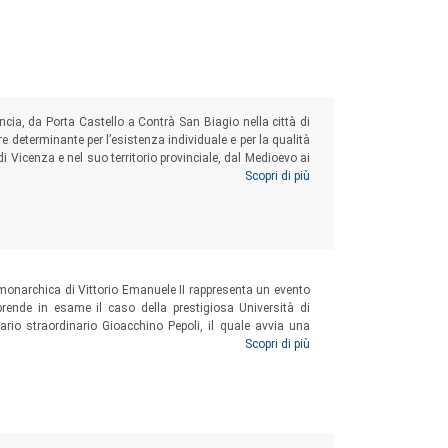
cia, da Porta Castello a Contrà San Biagio nella città di
re determinante per l’esistenza individuale e per la qualità
 di Vicenza e nel suo territorio provinciale, dal Medioevo ai
evolezza dei tempi, ha voluto riflettere sulla terminologia
Scopri di più
l’acqua superficiale, sotterranea, potabile.
 monarchica di Vittorio Emanuele II rappresenta un evento
prende in esame il caso della prestigiosa Università di
rio straordinario Gioacchino Pepoli, il quale avvia una
e una dozzina di insegnanti compromessi con il passato
Scopri di più
iti da Vienna per motivazioni politiche, per «sentimenti di