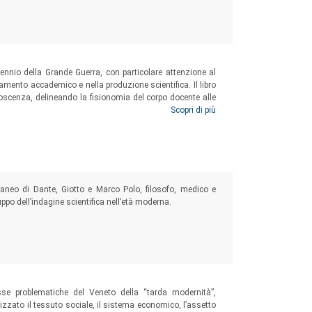
quennio della Grande Guerra, con particolare attenzione al
gnamento accademico e nella produzione scientifica. Il libro
noscenza, delineando la fisionomia del corpo docente alle
ficili, i rapporti tra gli accademici delle nazioni in guerra
Scopri di più
 il confronto su temi e problemi comuni.
raneo di Dante, Giotto e Marco Polo, filosofo, medico e
ppo dell’indagine scientifica nell’età moderna.
sse problematiche del Veneto della “tarda modernità”,
izzato il tessuto sociale, il sistema economico, l’assetto