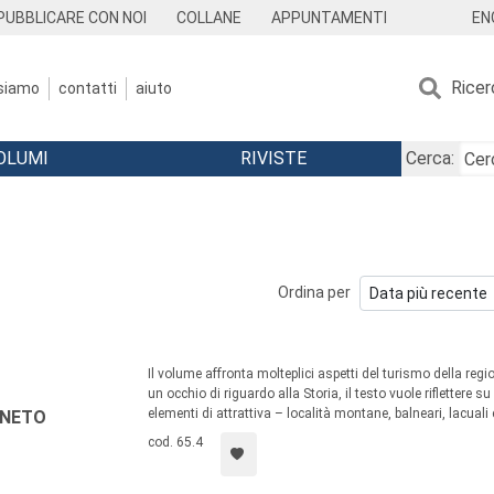
EN
PUBBLICARE CON NOI
COLLANE
APPUNTAMENTI
Ricer
 siamo
contatti
aiuto
OLUMI
RIVISTE
Cerca:
Ordina per
Il volume affronta molteplici aspetti del turismo della reg
un occhio di riguardo alla Storia, il testo vuole riflettere 
elementi di attrattiva – località montane, balneari, lacuali e
ENETO
cod. 65.4