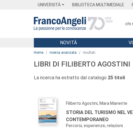
Menu
Main content
Footer
Menu
UNIVERSITÀ
BIBLIOTECA MULTIMEDIALE
chi
NOVITÀ
V
Main content
Home
ricerca avanzata
risultati
LIBRI DI FILIBERTO AGOSTINI
La ricerca ha estratto dal catalogo
25 titoli
Filiberto Agostini, Mara Manente
STORIA DEL TURISMO NEL V
CONTEMPORANEO
Percorsi, esperienze, relazioni