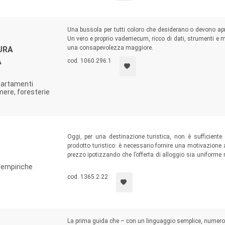
Una bussola per tutti coloro che desiderano o devono aprir
Un vero e proprio vademecum, ricco di dati, strumenti e met
una consapevolezza maggiore.
URA
A
cod. 1060.296.1
partamenti
ere, foresterie
Oggi, per una destinazione turistica, non è sufficiente o
prodotto turistico: è necessario fornire una motivazione 
prezzo ipotizzando che l’offerta di alloggio sia uniform
management. I contributi raccolti nel libro cercano di d
 empiriche
l’importanza di valorizzare, anche nel settore turistico, le
cod. 1365.2.22
La prima guida che – con un linguaggio semplice, numerosi 