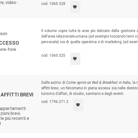
l’approccio più adeguato a telefonare, scrivere, video-chiam
re, video-
cod. 1060.328
Il volume copre tutte le aree più delicate della gestione 
ison
dell’area relazionale-umana (ad esempio toccando temi com
personale) sia di quella operativa e di marketing (ad ese
UCCESSO
Revenue). Un testo particolarmente indicato per chi possi
know-how
per mettere a fuoco elementi della propria organizzazione
cod. 1060.325
Dalle autrici di
Come aprire un Bed & Breakfast in Italia
, la
affitti brevi, un fenomeno in piena ascesa sia nelle destina
turismo d’affari, di studio, sanitario e degli eventi.
AFFITTI BREVI
cod. 1796.271.2
e appartamenti
zioni brevi.
le più recenti e
i