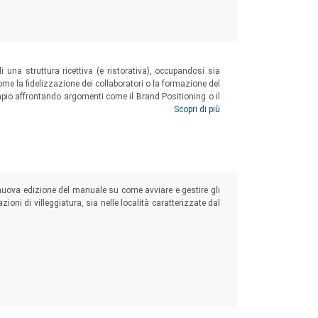
are e scrivere in chat.
di una struttura ricettiva (e ristorativa), occupandosi sia
e la fidelizzazione dei collaboratori o la formazione del
mpio affrontando argomenti come il Brand Positioning o il
ede o lavora in una struttura ad alto impatto relazionale,
Scopri di più
 che possono essere curati in modo più funzionale.
 nuova edizione del manuale su come avviare e gestire gli
zioni di villeggiatura, sia nelle località caratterizzate dal