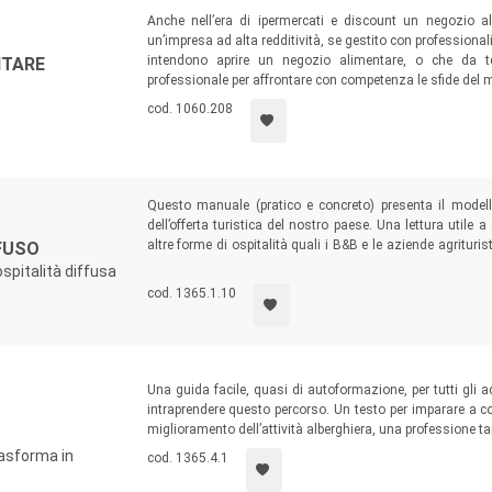
Anche nell’era di ipermercati e discount un negozio a
un’impresa ad alta redditività, se gestito con professionali
intendono aprire un negozio alimentare, o che da t
NTARE
professionale per affrontare con competenza le sfide del 
cod. 1060.208
Questo manuale (pratico e concreto) presenta il model
dell’offerta turistica del nostro paese. Una lettura utile 
altre forme di ospitalità quali i B&B e le aziende agrituris
FUSO
interessati a delineare un progetto di rivitalizzazione e di 
'ospitalità diffusa
cod. 1365.1.10
Una guida facile, quasi di autoformazione, per tutti gli a
intraprendere questo percorso. Un testo per imparare a co
miglioramento dell’attività alberghiera, una professione ta
rasforma in
cod. 1365.4.1