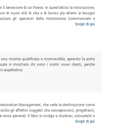
r il benessere di un Paese. In quest’ottica la ristorazione,
o di nuovi stili di vita e di lavoro più attenti ai bisogni
iutare gli operatori della ristorazione (commerciale e
a collaborare in modo organizzato e far proprie e applicare le
Scopri di più
CET®-BES.
una nicchia qualificata e riconoscibile, aprendo la porta
uale vi mostrerà chi sono i vostri nuovi clienti, perché
o aspettative.
l Destination Management, che vede la destinazione come
zando gli effettivi soggetti che concepiscono, progettano,
essa generati. Il libro si rivolge a studiosi, consulenti e
tratori interessati ad approfondire l’articolata tematica
Scopri di più