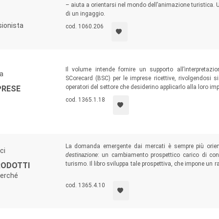
– aiuta a orientarsi nel mondo dell’animazione turistica. 
di un ingaggio.
sionista
cod. 1060.206
Il volume intende fornire un supporto all’interpretaz
ta
SCorecard (BSC) per le imprese ricettive, rivolgendosi si
operatori del settore che desiderino applicarlo alla loro im
PRESE
cod. 1365.1.18
La domanda emergente dai mercati è sempre più orie
ci
destinazione
: un cambiamento prospettico carico di conse
turismo. Il libro sviluppa tale prospettiva, che impone un 
PRODOTTI
al
destination management
. Un testo per quanti, in vest
perché
impegnati per innovare approcci tradizionali ad aprire prosp
cod. 1365.4.10