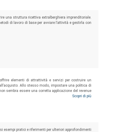
e una struttura ricettiva extralberghiera imprenditoriale.
odi di lavoro di base per avviare l’attività e gestirla con
ffrire elementi di attrattività e servizi per costruire un
all’acquisto. Allo stesso modo, impostare una politica di
e non sembra essere una corretta applicazione del revenue
are una soluzione a queste problematiche senza trascurare
Scopri di più
 diversità culturali espresse dalle risorse umane.
esempi pratici e riferimenti per ulteriori approfondimenti