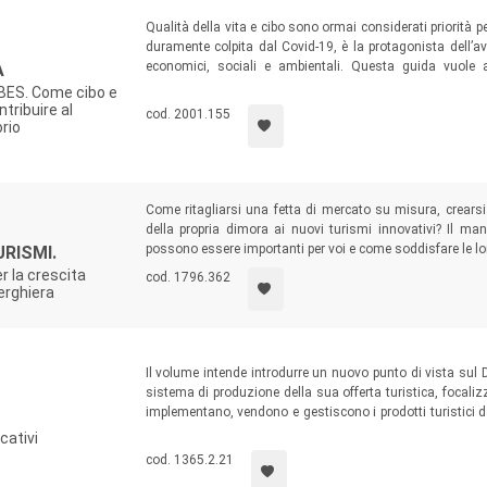
Qualità della vita e cibo sono ormai considerati priorità pe
duramente colpita dal Covid-19, è la protagonista dell’avvi
economici, sociali e ambientali. Questa guida vuole a
A
collettiva), chi elabora capitolati e anche i clienti/utenti 
 BES. Come cibo e
8 fasi del percorso di sviluppo sostenibile partecipato LI
tribuire al
cod. 2001.155
orio
Come ritagliarsi una fetta di mercato su misura, crearsi 
della propria dimora ai nuovi turismi innovativi? Il man
possono essere importanti per voi e come soddisfare le lor
RISMI.
r la crescita
cod. 1796.362
berghiera
Il volume intende introdurre un nuovo punto di vista su
sistema di produzione della sua offerta turistica, focaliz
implementano, vendono e gestiscono i prodotti turistici da 
studenti, ma anche a business manager e pubblici amminis
cativi
del destination management.
cod. 1365.2.21