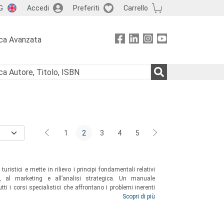
G
Accedi
Preferiti
Carrello
ca Avanzata
1
2
3
4
5
turistici e mette in rilievo i principi fondamentali relativi
le, al marketing e all’analisi strategica. Un manuale
tti i corsi specialistici che affrontano i problemi inerenti
itori, manager, esperti del settore turistico che intendano
Scopri di più
ioni proposte.