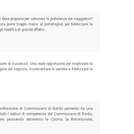
i deve proporre per catturare le preferenze dei viaggiatori?
nza porre troppo mano al portafoglio) per fidelizzare la
i inediti e di grande effetto.
ale di successo. Una reale opportunità per migliorare la
ine del negozio, incrementare le vendite e fidelizzare la
professione di Commissario di Bordo partendo da una
e tutti i settori di competenza del Commissario di Bordo,
nale, passando attraverso la Cucina, la Ristorazione,