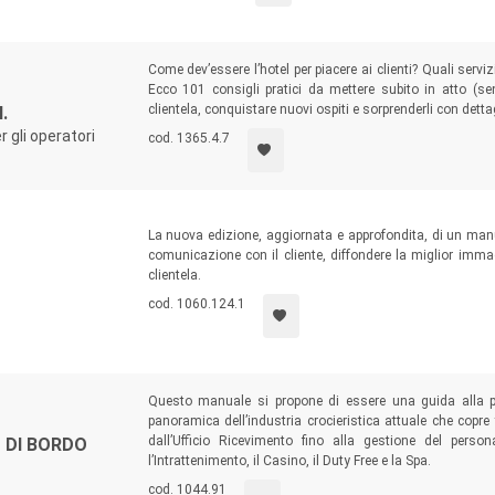
Come dev’essere l’hotel per piacere ai clienti? Quali serviz
Ecco 101 consigli pratici da mettere subito in atto (se
clientela, conquistare nuovi ospiti e sorprenderli con dettagl
.
r gli operatori
cod. 1365.4.7
La nuova edizione, aggiornata e approfondita, di un manu
comunicazione con il cliente, diffondere la miglior immag
clientela.
cod. 1060.124.1
Questo manuale si propone di essere una guida alla 
panoramica dell’industria crocieristica attuale che copr
dall’Ufficio Ricevimento fino alla gestione del perso
 DI BORDO
l’Intrattenimento, il Casino, il Duty Free e la Spa.
cod. 1044.91