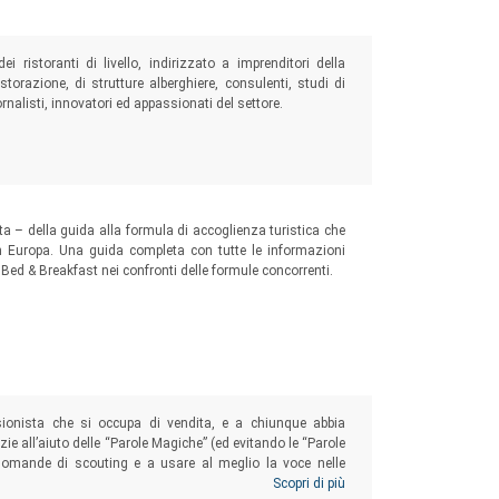
ei ristoranti di livello, indirizzato a imprenditori della
istorazione, di strutture alberghiere, consulenti, studi di
rnalisti, innovatori ed appassionati del settore.
 – della guida alla formula di accoglienza turistica che
 in Europa. Una guida completa con tutte le informazioni
l Bed & Breakfast nei confronti delle formule concorrenti.
ionista che si occupa di vendita, e a chiunque abbia
ie all’aiuto delle “Parole Magiche” (ed evitando le “Parole
e domande di scouting e a usare al meglio la voce nelle
scoltare in modo partecipativo e, in generale, assumere
Scopri di più