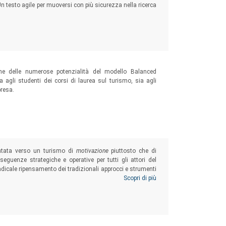
Un testo agile per muoversi con più sicurezza nella ricerca
ione delle numerose potenzialità del modello Balanced
a agli studenti dei corsi di laurea sul turismo, sia agli
presa.
ntata verso un turismo di
motivazione
piuttosto che di
guenze strategiche e operative per tutti gli attori del
radicale ripensamento dei tradizionali approcci e strumenti
e di business manager o di pubblici amministratori, sono
Scopri di più
ettive inedite.