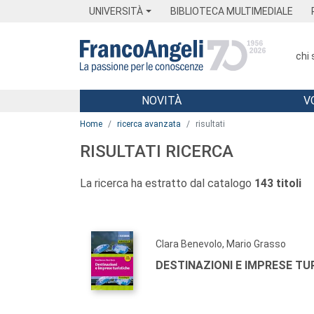
Menu
Main content
Footer
Menu
UNIVERSITÀ
BIBLIOTECA MULTIMEDIALE
chi
NOVITÀ
V
Main content
Home
ricerca avanzata
risultati
RISULTATI RICERCA
La ricerca ha estratto dal catalogo
143 titoli
Clara Benevolo, Mario Grasso
DESTINAZIONI E IMPRESE TU