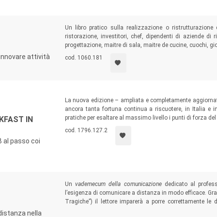
Un libro pratico sulla realizzazione o ristrutturazione d
ristorazione, investitori, chef, dipendenti di aziende di r
progettazione, maitre di sala, maitre de cucine, cuochi, gio
innovare attività
cod. 1060.181
La nuova edizione – ampliata e completamente aggiornata
ancora tanta fortuna continua a riscuotere, in Italia e
pratiche per esaltare al massimo livello i punti di forza de
KFAST IN
cod. 1796.127.2
B al passo coi
Un
vademecum della comunicazione
dedicato al profess
l’esigenza di comunicare a distanza in modo efficace. Graz
Tragiche”) il lettore imparerà a porre correttamente l
differenti occasioni. Troverà inoltre indicazioni per a
istanza nella