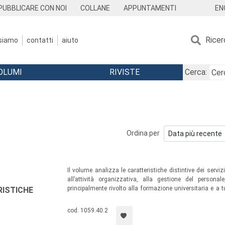
EN
PUBBLICARE CON NOI
COLLANE
APPUNTAMENTI
Ricer
 siamo
contatti
aiuto
OLUMI
RIVISTE
Cerca:
Ordina per
Il volume analizza le caratteristiche distintive dei servizi 
all’attività organizzativa, alla gestione del persona
principalmente rivolto alla formazione universitaria e a tu
RISTICHE
alla gestione delle imprese turistiche, ma anche a imprend
confrontare la loro esperienza specifica con le argomentaz
cod. 1059.40.2