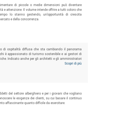
limentare di piccole o medie dimensioni può diventare
tà e attenzione. Il volume intende offrire a tutti coloro che
empo lo stanno gestendo, un’opportunità di crescita
mercato e della concorrenza.
lo di ospitalità diffusa che sta cambiando il panorama
a chi è appassionato di turismo sostenibile e ai gestori di
tiche. Indicato anche per gli architetti e gli amministratori
sviluppo di un borgo o di un centro storico.
Scopri di più
ddetti del settore alberghiero e per i giovani che vogliano
noscere le esigenze dei clienti, su cui basare il continuo
nto affascinante quanto difficile da esercitare.