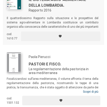
DELLA LOMBARDIA.
Rapporto 2016
Il quattordicesimo Rapporto sulla situazione e le prospettive del
sistema agro-alimentare in Lombardia costituisce un contributo
organico alla conoscenza delle caratteristiche di uno dei più importanti
sistemi regionali nel panorama europeo. L’obiettivo del testo è di fornire
cod.
indicazioni agli operatori del settore e un quadro di riferimento
1610.77
complessivo per gli attori pubblici.
Paola Pierucci
PASTORI E FISCO.
La regolamentazione della pastorizia in
area mediterranea
Focalizzandosi sull’area mediterranea, il volume affronta il tema della
regolamentazione della pastorizia, ricostruendo le tappe di una
pratica, la transumanza, che è stata oggetto di attenzione da parte dei
sovrani sin dalla prima età moderna. L’imposizione sulla transumanza
Scopri di più
si sviluppò parallelamente all'attività pastorale, quando e dove questa
cod.
raggiungeva una diffusione tale da renderne economicamente
1501.132
conveniente lo sfruttamento da parte del ﬁsco.