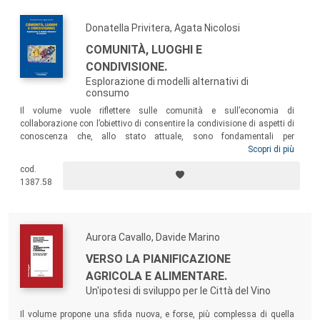
Donatella Privitera, Agata Nicolosi
COMUNITÀ, LUOGHI E
CONDIVISIONE.
Esplorazione di modelli alternativi di
consumo
Il volume vuole riflettere sulle comunità e sull’economia di
collaborazione con l’obiettivo di consentire la condivisione di aspetti di
conoscenza che, allo stato attuale, sono fondamentali per
comprendere un modello di servizi che innova il modo di gestire la
Scopri di più
catena del valore, le relazioni tra gli individui e le loro esigenze. Dalla
cod.
condivisione come un atto interno alle comunità, la fruizione di servizi,
1387.58
prodotti e spazi assume un valore differente rispetto al concetto
tradizionale.
Aurora Cavallo, Davide Marino
VERSO LA PIANIFICAZIONE
AGRICOLA E ALIMENTARE.
Un'ipotesi di sviluppo per le Città del Vino
Il volume propone una sfida nuova, e forse, più complessa di quella