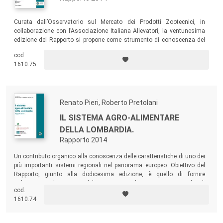
Curata dall’Osservatorio sul Mercato dei Prodotti Zootecnici, in
collaborazione con l’Associazione Italiana Allevatori, la ventunesima
edizione del Rapporto si propone come strumento di conoscenza del
settore lattiero-caseario a supporto di coloro che, a diverso titolo sono
cod.
chiamati a contribuire al funzionamento del comparto lattiero-
1610.75
caseario.
Renato Pieri, Roberto Pretolani
IL SISTEMA AGRO-ALIMENTARE
DELLA LOMBARDIA.
Rapporto 2014
Un contributo organico alla conoscenza delle caratteristiche di uno dei
più importanti sistemi regionali nel panorama europeo. Obiettivo del
Rapporto, giunto alla dodicesima edizione, è quello di fornire
indicazioni agli operatori del settore agro-alimentare e un quadro di
cod.
riferimento complessivo per gli attori pubblici.
1610.74