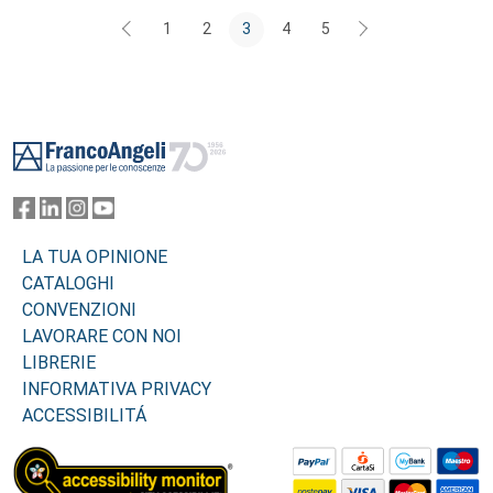
1
2
3
4
5
Footer
LA TUA OPINIONE
CATALOGHI
CONVENZIONI
LAVORARE CON NOI
LIBRERIE
INFORMATIVA PRIVACY
ACCESSIBILITÁ