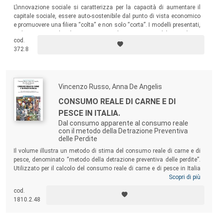
L’innovazione sociale si caratterizza per la capacità di aumentare il
capitale sociale, essere auto-sostenibile dal punto di vista economico
e promuovere una filiera “colta” e non solo “corta”. I modelli presentati,
sviluppatisi negli ultimi anni in alcune regioni del meridione,
cod.
rappresentano diverse
best practice
da cui cogliere suggerimenti per la
372.8
realizzazione concreta dell’innovazione sociale in agricoltura.
Vincenzo Russo, Anna De Angelis
CONSUMO REALE DI CARNE E DI
PESCE IN ITALIA.
Dal consumo apparente al consumo reale
con il metodo della Detrazione Preventiva
delle Perdite
Il volume illustra un metodo di stima del consumo reale di carne e di
pesce, denominato “metodo della detrazione preventiva delle perdite”.
Utilizzato per il calcolo del consumo reale di carne e di pesce in Italia
nel periodo 2010-2015, il metodo può rappresentare un esempio
Scopri di più
paradigmatico per stimare il consumo reale di tutti gli alimenti e può
cod.
essere utilizzato per impostare e valutare la dieta dei consumatori e
1810.2.48
attuare realistici programmi di educazione alimentare e una corretta
politica nutrizionale.