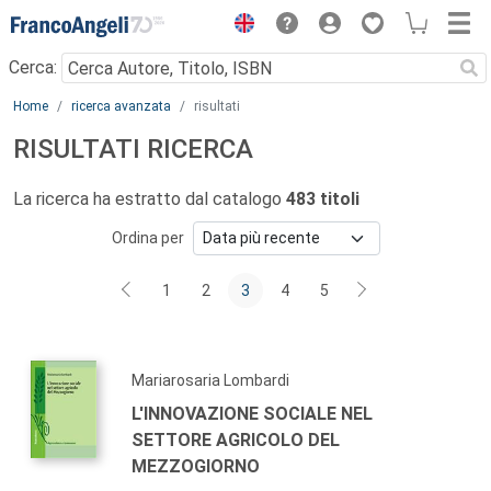
Menu
Cerca:
Main content
Home
ricerca avanzata
risultati
RISULTATI RICERCA
La ricerca ha estratto dal catalogo
483 titoli
Ordina per
1
2
3
4
5
Mariarosaria Lombardi
L'INNOVAZIONE SOCIALE NEL
SETTORE AGRICOLO DEL
MEZZOGIORNO