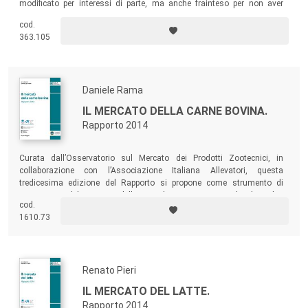
modificato per interessi di parte, ma anche frainteso per non aver
approfondito la sua complessa opera bibliografica.
cod.
363.105
Daniele Rama
IL MERCATO DELLA CARNE BOVINA.
Rapporto 2014
Curata dall’Osservatorio sul Mercato dei Prodotti Zootecnici, in
collaborazione con l’Associazione Italiana Allevatori, questa
tredicesima edizione del Rapporto si propone come strumento di
conoscenza del comparto della carne bovina a supporto di coloro che,
cod.
a diverso titolo sono chiamati a contribuire al suo funzionamento.
1610.73
Renato Pieri
IL MERCATO DEL LATTE.
Rapporto 2014