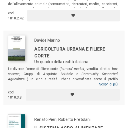
dell’allevamento animale (consumatori, ricercatori, medici, cacciatori,
appassionati di animali ecc.), approfondendo gli effetti che
cod.
l’allevamento animale ha sull’equilibrio dell’ecosistema e sull’affettività
1810.2.42
di molte persone.
Davide Marino
AGRICOLTURA URBANA E FILIERE
CORTE.
Un quadro della realtà italiana
Le diverse forme di filiere corte (
farmers’ market
, vendita diretta,
box
scheme
, Gruppi di Acquisto Solidale e
Community Supported
Agricolture
…) in cinque realtà urbane diversificate sotto il profilo
territoriale. Dopo un quadro iniziale sulle relazioni che interessano i
Scopri di più
principali attori del mercato, il testo propone un percorso metodologico
cod.
sperimentale per valutare la sostenibilità (ambientale, sociale ed
1810.3.8
economica) dei processi di produzione e consumo alla base di queste
filiere corte.
Renato Pieri, Roberto Pretolani