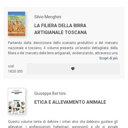
Silvio Menghini
LA FILIERA DELLA BIRRA
ARTIGIANALE TOSCANA
Partendo dalla descrizione dello scenario produttivo e del mercato
nazionale e toscano, il volume presenta un’analisi dettagliata della
filiera e del mercato delle birre artigianali, evidenziando, attraverso una
rilevante attività di indagini dirette, i più importanti aspetti relativi
Scopri di più
all’articolazione tecnica ed economica del sistema produttivo e alla
cod.
posizione dei prodotti rispetto alle preferenze dei consumatori, al fine
1820.305
di individuare le potenzialità di sviluppo del settore di fronte alle
opportunità e i rischi che le condizioni di mercato attuali propongono.
Giuseppe Bertoni
ETICA E ALLEVAMENTO ANIMALE
Questo volume tenta di definire i criteri etici che debbono guidare gli
allevatori, i professionisti (veterinari, agronomi) e chi si avvale