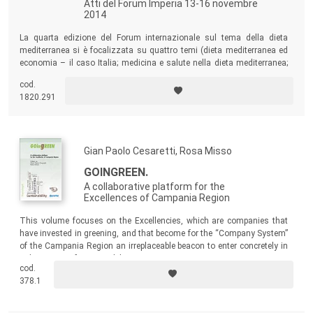
Atti del Forum Imperia 13-16 novembre
2014
La quarta edizione del Forum internazionale sul tema della dieta
mediterranea si è focalizzata su quattro temi (dieta mediterranea ed
economia – il caso Italia; medicina e salute nella dieta mediterranea;
educazione alimentare e dieta mediterranea; la dieta mediterranea
cod.
nella catena del valore della cultura e della comunicazione) importanti
1820.291
in vista del grande incontro di Milano 2015, nel contesto dell’EXPO
universale.
Gian Paolo Cesaretti, Rosa Misso
GOINGREEN.
A collaborative platform for the
Excellences of Campania Region
This volume focuses on the Excellencies, which are companies that
have invested in greening, and that become for the “Company System”
of the Campania Region an irreplaceable beacon to enter concretely in
a dimension of sustainability.
cod.
378.1