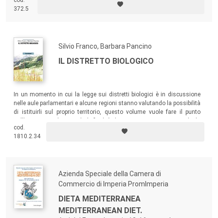
cod.
alle scelte di consumo alimentare dei cittadini dell’Unione Europea.
372.5
Silvio Franco, Barbara Pancino
IL DISTRETTO BIOLOGICO
In un momento in cui la legge sui distretti biologici è in discussione
nelle aule parlamentari e alcune regioni stanno valutando la possibilità
di istituirli sul proprio territorio, questo volume vuole fare il punto
sull’argomento discutendo le finalità di questo soggetto territoriale, la
cod.
definizione della sua configurazione geografica e come esso possa
1810.2.34
efficacemente contribuire ai processi di sviluppo locale.
Azienda Speciale della Camera di
Commercio di Imperia PromImperia
DIETA MEDITERRANEA
MEDITERRANEAN DIET.