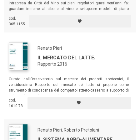
intrapresa da Città del Vino sui piani regolatori quasi vent’anni fa:
guardare insieme al cibo e al vino e sviluppare modelli di piano
regolatore che guardino ai sistemi agroalimentari locali nel loro
cod.
insieme.
365.1155
Renato Pieri
IL MERCATO DEL LATTE.
Rapporto 2016
Curato dall’Osservatorio sul mercato dei prodotti zootecnici, il
ventiduesimo Rapporto sul mercato del latte si propone come
strumento di conoscenza del comparto lattiero-caseario a supporto di
coloro che, a diverso titolo – si tratti di istituzioni pubbliche,
cod.
organizzazioni professionali, strutture associative, operatori
1610.78
d’impresa e studiosi –, sono chiamati a contribuire al suo
funzionamento.
Renato Pieri, Roberto Pretolani
IL SISTEMA AGRO-ALIMENTARE