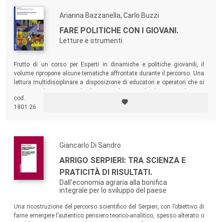
Arianna Bazzanella, Carlo Buzzi
FARE POLITICHE CON I GIOVANI.
Letture e strumenti
Frutto di un corso per Esperti in dinamiche e politiche giovanili, il
volume ripropone alcune tematiche affrontate durante il percorso. Una
lettura multidisciplinare a disposizione di educatori e operatori che si
occupano di giovani e politiche giovanili, ma anche di genitori, docenti,
cod.
animatori, amministratori che hanno l’interesse e la volontà di
1801.26
indagare con attenzione l’affascinante quanto variopinto e complesso
mondo giovanile.
Giancarlo Di Sandro
ARRIGO SERPIERI: TRA SCIENZA E
PRATICITÀ DI RISULTATI.
Dall'economia agraria alla bonifica
integrale per lo sviluppo del paese
Una ricostruzione del percorso scientifico del Serpieri, con l’obiettivo di
farne emergere l’autentico pensiero teorico-analitico, spesso alterato o