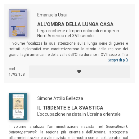
Emanuela Usai
ALL'OMBRA DELLA LUNGA CASA
Lega irochese e Imperi coloniali europei in
Nord America nel XVII secolo
Il volume focalizza la sua attenzione sulla lunga serie di guerre e
trattati diplomatici che caratterizzarono la storia della regione dei
grandi laghi americani e della valle dell’Ohio durante il XVII secolo. Tra
i protagonisti di questo intenso periodo vi fu senz’altro la Lega delle
Scopri di più
Cinque Nazioni irochesi, creazione politica e culturale tipicamente
cod.
nativa, che portò avanti una guerra espansionistica ai danni dei vicini
1792.158
nativi che può essere identificata quale elemento fondamentale delle
dinamiche storiche di quel periodo.
Simone Attilio Bellezza
IL TRIDENTE E LA SVASTICA
L'occupazione nazista in Ucraina orientale
Il volume analizza l’amministrazione nazista nel
Generalbezirk
Dnjepropetrowsk
, la regione più orientale dell’Ucraina, sottoposta
all’amministrazione civile nazista, e dimostra come i collaboratori col