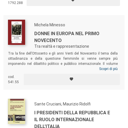
1792.288
volume analizza le molteplici cause che hanno portato alla consegna
di Malta alla Repubblica francese e rivolge anche a un pubblico di non
specialisti una ricognizione sintetica, ma criticamente orientata, della
storia giovannita al suo crepuscolo.
Michela Minesso
DONNE IN EUROPA NEL PRIMO
NOVECENTO
Tra realtà e rappresentazione
Tra la fine dell’Ottocento e gli anni Venti del Novecento il tema della
cittadinanza e della questione femminile si venne sempre più
imponendo nel dibattito politico e pubblico internazionale. Il volume
intende esplorare la realtà della condizione femminile nel quadro
Scopri di più
socio-istituzionale di Gran Bretagna, Francia, Italia e Spagna,
cod.
confrontandola con la sua rappresentazione nel cinema e nella
541.55
letteratura. Uno sguardo particolare è riservato alla condizione delle
donne in Italia.
Sante Cruciani, Maurizio Ridolfi
I PRESIDENTI DELLA REPUBBLICA E
IL RUOLO INTERNAZIONALE
DELL'ITALIA