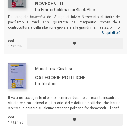
NOVECENTO
Da Emma Goldman ai Black Bloc
Dal crogiolo
bohémien
del Village di inizio Novecento al fiorire del
pacifismo a metà anni Quaranta, dai magmatici
Sixties
della
controcultura e della ribellione giovanile alle grandi manifestazioni no-
global di fine secolo, dai Black Bloc di Seattle (1999) sino a Occupy
Scopri di più
Wall Street (2011), il volume ricostruisce la storia dell’anarchismo
cod.
negli Stati Uniti, che i libertari americani hanno presentato come
1792.235
l’espressione più aderente e fedele allo spirito della nazione.
Maria Luisa Cicalese
CATEGORIE POLITICHE
Profili storici
Il volume raccoglie le riflessioni emerse durante un recente incontro di
studio che ha coinvolto gli storici delle dottrine politiche, che hanno
scelto di discutere su alcune categorie politiche fondamentali – libertà,
democrazia, uguaglianza, sovranità, dittatura, rappresentanza,
cod.
federazione, populismo, reazione –, soffermandosi a volte su specifici
1792.159
contesti.