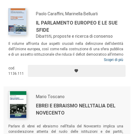
Paolo Caraffini, Marinella Belluati
IL PARLAMENTO EUROPEO E LE SUE
SFIDE
Dibattiti, proposte e ricerca di consenso
Il volume affronta due aspetti cruciali nella definizione dell’identità
dell’Unione europea, così come nella costruzione di una sfera pubblica
e di un assetto istituzionale che riduca il deficit democratico all’interno
di essa: le riforme istituzionali e il ruolo internazionale dell’Unione.
Scopri di più
Partendo dall’analisi delle posizioni assunte da gruppi parlamentari e
cod.
da singoli deputati rispetto alle tematiche di natura istituzionale, il
1136.111
testo ricostruisce il dibattito parlamentare, la coesione dei gruppi e le
dinamiche delle relazioni tra il Parlamento, da un lato, e le altre
istituzioni dell’UE e i governi nazionali, dall’altro.
Mario Toscano
EBREI E EBRAISMO NELL'ITALIA DEL
NOVECENTO
Parlare di ebrei ed ebraismo nell’Italia del Novecento implica una
considerazione attenta del ruolo delle istituzioni e dei partiti,