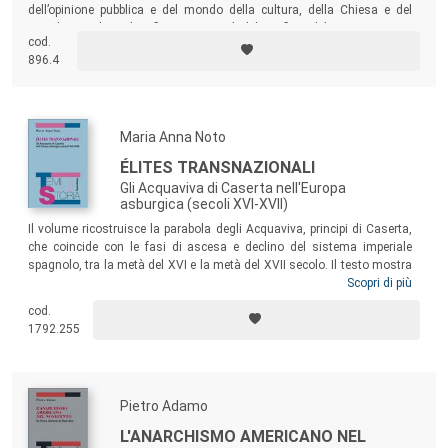
dell’opinione pubblica e del mondo della cultura, della Chiesa e del
mondo cattolico, dei riflessi nazionali del conflitto del Vicino Oriente,
cod.
dei travagli e degli stereotipi che spesso influenzano l’immagine di
896.4
quel variegato caleidoscopio rappresentato dal mondo ebraico.
Maria Anna Noto
ÉLITES TRANSNAZIONALI
Gli Acquaviva di Caserta nell'Europa
asburgica (secoli XVI-XVII)
Il volume ricostruisce la parabola degli Acquaviva, principi di Caserta,
che coincide con le fasi di ascesa e declino del sistema imperiale
spagnolo, tra la metà del XVI e la metà del XVII secolo. Il testo mostra
l’itinerario di un casato che, pur continuando a salvaguardare il proprio
Scopri di più
sentimento “nazionale”, percepisce la dimensione transnazionale
cod.
offerta dal predominio asburgico e ne coglie con intraprendenza le
1792.255
opportunità, affermandosi al tempo stesso come “nobili del Regno” e
“nobili dell’Impero”.
Pietro Adamo
L'ANARCHISMO AMERICANO NEL