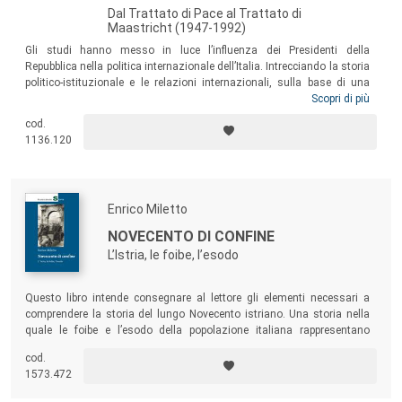
Dal Trattato di Pace al Trattato di
Maastricht (1947-1992)
Gli studi hanno messo in luce l’influenza dei Presidenti della
Repubblica nella politica internazionale dell’Italia. Intrecciando la storia
politico-istituzionale e le relazioni internazionali, sulla base di una
documentazione inedita dell’Archivio Storico della Presidenza della
Scopri di più
Repubblica, il volume ricostruisce le dinamiche e i protagonisti dei
cod.
primi quarant’anni postbellici (1947-1992), prendendo in esame
1136.120
l’operato dei presidenti De Nicola, Einaudi, Gronchi, Segni, Saragat,
Leone, Pertini e Cossiga.
Enrico Miletto
NOVECENTO DI CONFINE
L’Istria, le foibe, l’esodo
Questo libro intende consegnare al lettore gli elementi necessari a
comprendere la storia del lungo Novecento istriano. Una storia nella
quale le foibe e l’esodo della popolazione italiana rappresentano
soltanto un aspetto. Certamente drammatico, doloroso e tragico. Ma
cod.
non l’unico, in quella che appare come una tormentata pagina del
1573.472
Novecento italiano.