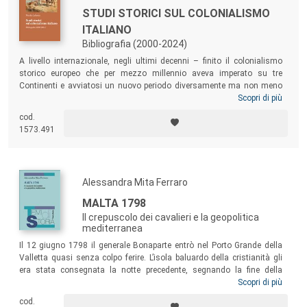
STUDI STORICI SUL COLONIALISMO
ITALIANO
Bibliografia (2000-2024)
A livello internazionale, negli ultimi decenni – finito il colonialismo
storico europeo che per mezzo millennio aveva imperato su tre
Continenti e avviatosi un nuovo periodo diversamente ma non meno
conflittuale nei rapporti fra l’Occidente e il Resto del mondo – in tutti i
Scopri di più
Paesi europei il passato coloniale nazionale è stato studiato in modo
cod.
nuovo. Anche in Italia gli studi coloniali e la più recente critica
1573.491
postcoloniale hanno cambiato il modo di guardare al passato.
Mancava però una guida, una carta geografica, una bibliografia che
desse conto di questa nuova generazione di studi, di studiose e
studiosi.
Alessandra Mita Ferraro
MALTA 1798
Il crepuscolo dei cavalieri e la geopolitica
mediterranea
Il 12 giugno 1798 il generale Bonaparte entrò nel Porto Grande della
Valletta quasi senza colpo ferire. L’isola baluardo della cristianità gli
era stata consegnata la notte precedente, segnando la fine della
sovranità sull’arcipelago maltese dei cavalieri dell’Ordine di San
Scopri di più
Giovanni. Attraverso il vaglio della più recente storiografia italiana e
cod.
internazionale e lo studio di una documentazione in parte inedita, il