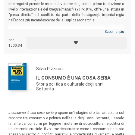
interrogativi prende le mosse il volume che, con la prima traduzione a
livello internazionale del
Kriegsalmanach 1914-1916
, offre una lettura in
“presa diretta” del conflitto da parte della
intelligencja
imperial-regia
nell’epoca più incandescente della Duplice Monarchia.
Scopri di più
cod.
1500.34
Silvia Pizzirani
IL CONSUMO È UNA COSA SERIA
Storia politica e culturale degli anni
Settanta
Il consumo è una cosa seria
propone un’indagine storica articolata sul
rapporto tra consumo e politica nell’Italia degli anni Settanta, usando
la lente dei consumi per leggere i mutamenti socioculturali e politici di
un decennio cruciale. Il volume ricostruisce come il consumo sia stato
spesso al centro di conflitti narrativi e progettualità divergenti e mette