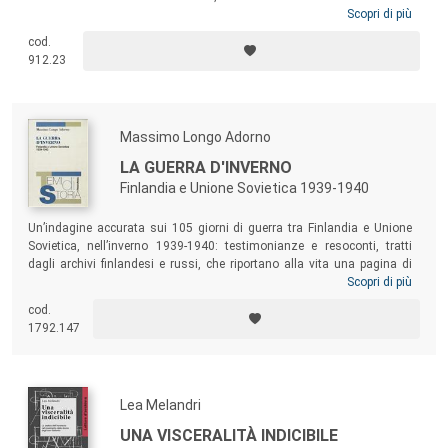
regime hitleriano non vennero dalle fila dei perseguitati dello
Scopri di più
stalinismo, ma da quegli stessi quadri dirigenti che con il regime
cod.
sovietico avevano fatto carriera e che erano passati dalla parte dei
912.23
tedeschi quando vi avevano intravisto una possibilità di migliore
sopravvivenza.
Massimo Longo Adorno
LA GUERRA D'INVERNO
Finlandia e Unione Sovietica 1939-1940
Un’indagine accurata sui 105 giorni di guerra tra Finlandia e Unione
Sovietica, nell’inverno 1939-1940: testimonianze e resoconti, tratti
dagli archivi finlandesi e russi, che riportano alla vita una pagina di
storia a lungo trascurata. L’analisi delle cause dei disastri militari
Scopri di più
subiti dall’Armata Rossa, rovesci che ne minarono il prestigio e la
cod.
credibilità agli occhi del mondo, influendo potentemente sulla
1792.147
decisione di Hitler di attaccare l’Unione Sovietica, gettano una luce
nuova sul funzionamento del regime staliniano.
Lea Melandri
UNA VISCERALITÀ INDICIBILE