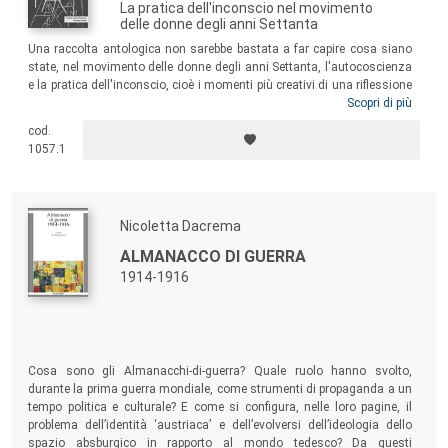
La pratica dell'inconscio nel movimento
delle donne degli anni Settanta
Una raccolta antologica non sarebbe bastata a far capire cosa siano
state, nel movimento delle donne degli anni Settanta, l'autocoscienza
e la pratica dell'inconscio, cioè i momenti più creativi di una riflessione
collettiva legata al vissuto personale e alle tematiche del corpo. Di qui
Scopri di più
la scelta di un corso di lezioni, "La pratica dell'inconscio nel
cod.
movimento delle donne degli anni Settanta", tenutosi presso
1057.1
l'Associazione per una Libera Università delle donne di Milano nel
1996-1997, da cui è nata l'idea di questo libro, qui riproposto in una
nuova ristampa.
Nicoletta Dacrema
ALMANACCO DI GUERRA
1914-1916
Cosa sono gli Almanacchi-di-guerra? Quale ruolo hanno svolto,
durante la prima guerra mondiale, come strumenti di propaganda a un
tempo politica e culturale? E come si configura, nelle loro pagine, il
problema dell’identità ‘austriaca’ e dell’evolversi dell’ideologia dello
spazio absburgico in rapporto al mondo tedesco? Da questi