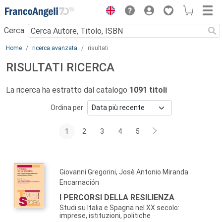
Menu
Cerca:
Main content
Home
ricerca avanzata
risultati
RISULTATI RICERCA
La ricerca ha estratto dal catalogo
1091 titoli
Ordina per
1
2
3
4
5
Giovanni Gregorini, Josè Antonio Miranda
Encarnación
I PERCORSI DELLA RESILIENZA
Studi su Italia e Spagna nel XX secolo:
imprese, istituzioni, politiche