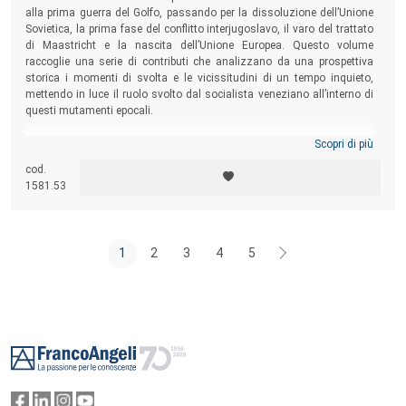
alla prima guerra del Golfo, passando per la dissoluzione dell’Unione
Sovietica, la prima fase del conflitto interjugoslavo, il varo del trattato
di Maastricht e la nascita dell’Unione Europea. Questo volume
raccoglie una serie di contributi che analizzano da una prospettiva
storica i momenti di svolta e le vicissitudini di un tempo inquieto,
mettendo in luce il ruolo svolto dal socialista veneziano all’interno di
questi mutamenti epocali.
Scopri di più
cod.
1581.53
1
2
3
4
5
Footer