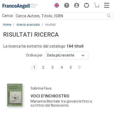
Menu
Cerca:
Main content
Home
ricerca avanzata
risultati
RISULTATI RICERCA
La ricerca ha estratto dal catalogo
164 titoli
Ordina per
1
2
3
4
5
Sabrina Fava
VOCI D’INCHIOSTRO
Marianna Montale tra giovani lettrici e
scrittrici del Novecento