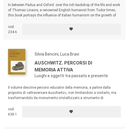
In between Padua and Oxford: over the rich backdrop of the life and work
of Thomas Linacre, a renowned English humanist from Tudor times,
this book portrays the influence of Italian humanism on the growth of
similar intellectual and cultural trends in England.
cod.
234.6
Silvia Bencini, Luca Bravi
AUSCHWITZ. PERCORSI DI
MEMORIA ATTIVA
Luoghi e oggetti tra passato e presente
Il volume descrive percorsi educativi della memoria, a partire dalla
proposta di «attraversare Auschwitz», non limitandosi a visitarlo, ma
trasformandolo da monumento cristallizzato a strumento di
formazione. Si delinea così un modello formativo che - attraverso luoghi
e oggetti come ponte tra passato e presente - può essere applicato a
cod.
qualsiasi altro luogo di memoria.
638.1