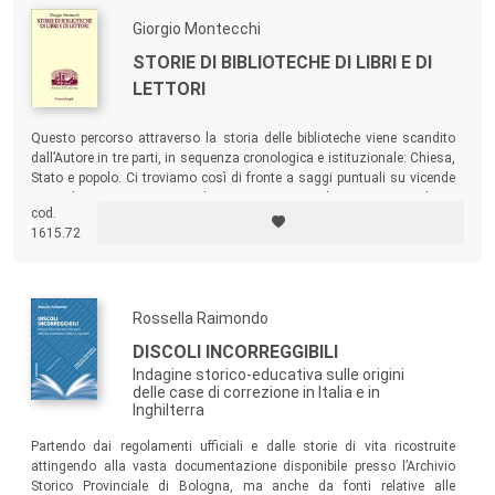
Giorgio Montecchi
STORIE DI BIBLIOTECHE DI LIBRI E DI
LETTORI
Questo percorso attraverso la storia delle biblioteche viene scandito
dall’Autore in tre parti, in sequenza cronologica e istituzionale: Chiesa,
Stato e popolo. Ci troviamo così di fronte a saggi puntuali su vicende
particolari – microstorie si diceva un tempo – che, tuttavia, vogliono
cod.
essere specchio e riflesso di tendenze ed eventi storici di più ampia
1615.72
portata.
Rossella Raimondo
DISCOLI INCORREGGIBILI
Indagine storico-educativa sulle origini
delle case di correzione in Italia e in
Inghilterra
Partendo dai regolamenti ufficiali e dalle storie di vita ricostruite
attingendo alla vasta documentazione disponibile presso l’Archivio
Storico Provinciale di Bologna, ma anche da fonti relative alle