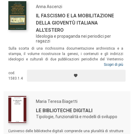
Anna Ascenzi
IL FASCISMO E LA MOBILITAZIONE
DELLA GIOVENTÙ ITALIANA
ALL’ESTERO
Ideologia e propaganda nei periodici per
ragazzi
Sulla scorta di una ricchissima documentazione archivistica e a
stampa, il volume ricostruisce la genesi, i contenuti e gli indirizzi
ideologici e culturali di due pubblicazioni periodiche del Ventennio
destinate alla gioventù italiana all’estero – «Aquilotti d’Italia. Rivista
Scopri di più
dei Gruppi giovanili all’Estero» (1928-1930) e «Il Tamburino della
cod.
gioventù italiana all’estero» (1931-1943) –, fornendo un’originale
1583.1.4
chiave di lettura in merito alla strategia politica esercitata dal regime
fascista nei confronti delle comunità di connazionali emigrati stabilite
in varie parti del mondo.
Maria Teresa Biagetti
LE BIBLIOTECHE DIGITALI
Tipologie, funzionalità e modelli di sviluppo
L’universo delle biblioteche digitali comprende una pluralità di strutture