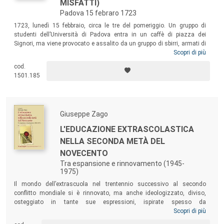
MISFATTI)
Padova 15 febraro 1723
1723, lunedì 15 febbraio, circa le tre del pomeriggio. Un gruppo di
studenti dell’Università di Padova entra in un caffè di piazza dei
Signori, ma viene provocato e assalito da un gruppo di sbirri, armati di
archibugi, che ammazzano barbaramente due ragazzi, costringendo
Scopri di più
altri a lanciarsi dal terrazzo della casa. Il racconto di questo “barbaro e
cod.
crudelissimo misfatto”, che mette in agitazione tutta la città, è oggetto
1501.185
di questo volume, basato su documenti d’archivio e su testi popolari,
anche in latino maccheronico, prova evidente del forte impatto sulla
cittadinanza patavina.
Giuseppe Zago
L'EDUCAZIONE EXTRASCOLASTICA
NELLA SECONDA METÀ DEL
NOVECENTO
Tra espansione e rinnovamento (1945-
1975)
Il mondo dell’extrascuola nel trentennio successivo al secondo
conflitto mondiale si è rinnovato, ma anche ideologizzato, diviso,
osteggiato in tante sue espressioni, ispirate spesso da
contrapposizioni politiche, economiche e religiose. Gli interventi
Scopri di più
raccolti nel volume si propongono di ricostruire tutti questi aspetti,