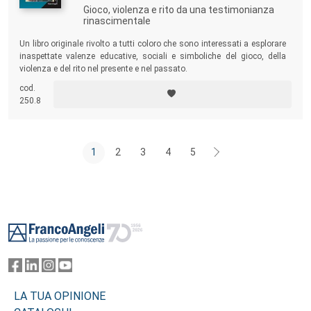
Gioco, violenza e rito da una testimonianza
rinascimentale
Un libro originale rivolto a tutti coloro che sono interessati a esplorare
inaspettate valenze educative, sociali e simboliche del gioco, della
violenza e del rito nel presente e nel passato.
cod.
250.8
1
2
3
4
5
Footer
LA TUA OPINIONE