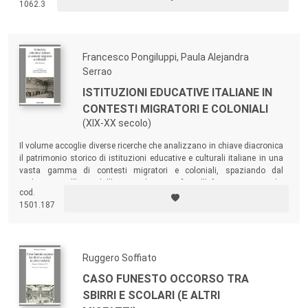
1062.3
ma anche a insegnanti, bibliotecari, librai e professionisti dell’editoria
che intendono conoscere in modo approfondito il patrimonio narrativo
einaudiano per le giovani generazioni nell’ambito delle pratiche di
promozione della lettura e della letteratura in Italia.
Francesco Pongiluppi, Paula Alejandra
Serrao
ISTITUZIONI EDUCATIVE ITALIANE IN
CONTESTI MIGRATORI E COLONIALI
(XIX-XX secolo)
Il volume accoglie diverse ricerche che analizzano in chiave diacronica
il patrimonio storico di istituzioni educative e culturali italiane in una
vasta gamma di contesti migratori e coloniali, spaziando dal
Sudamerica all’Asia, dall’Europa al Levante fino all’Africa Settentrionale.
cod.
La varietà di casi di studio offre un’interessante panoramica sulle
1501.187
diverse sfaccettature dell’educazione italiana fuori dai confini
nazionali.
Ruggero Soffiato
CASO FUNESTO OCCORSO TRA
SBIRRI E SCOLARI (E ALTRI