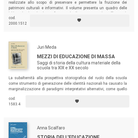
realizzate allo scopo di preservare e permettere la fruizione dei
patrimoni culturali e informativi. Il volume presenta un quadro delle
biblioteche digitali più significative a livello internazionale e affronta gli
cod.
sviluppi che quelle di ultima generazione stanno attualmente
2000.1512
manifestando.
Juri Meda
MEZZI DI EDUCAZIONE DI MASSA
Saggi di storia della cultura materiale della
scuola tra XIX e XX secolo
La subalternità alla prospettiva storiografica del ruolo della scuola
come strumento di generazione delle identità nazionali ha causato la
marginalizzazione di paradigmi interpretativi alternativi, come quello
relativo alla dimensione economica della scolarizzazione di massa,
cod.
che il presente volume tenta di recuperare, utilizzando una serie di
1583.4
fonti inconsuete per questo ambito di studi.
Anna Scalfaro
STORIA DELL'EDUCAZIONE