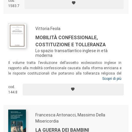
cod.
esplorati solo parzialmente in sede storiografica, ma che appaiono
1583.7
essenziali per conoscere meglio una stagione vivace e complessa,
destinata a trovare un punto di svolta nel riformismo dell’Italia degli
anni Settanta.
Vittoria Feola
MOBILITÀ CONFESSIONALE,
COSTITUZIONE E TOLLERANZA
Lo spazio transatlantico inglese in età
moderna
Il volume tratta l’evoluzione dell’assetto ecclesiastico inglese in
rapporto alla mobilità confessionale causata dalla riforma enriciana e
le risposte costituzionali che portarono alla tolleranza religiosa del
1689, analizzando i modi in cui la religione influenzò la composizione
Scopri di più
sociale degli studenti della Natio Anglica presso lo Studio padovano.
cod.
L’Autrice esamina progetti ed esperimenti di tolleranza anglicana e
144.8
cattolica in Irlanda, Maryland e Inghilterra, fino ad arrivare alla
celeberrima proposta di John Locke.
Francesca Antonacci, Massimo Della
Misericordia
LA GUERRA DEI BAMBINI