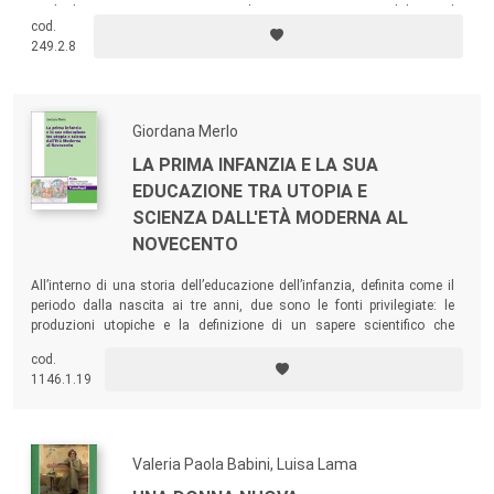
analoghe istituzioni operanti a Milano, a Roma e in Inghilterra, il
cod.
presente volume analizza le modalità educative, i principi e le finalità
249.2.8
vigenti nelle case di correzione.
Giordana Merlo
LA PRIMA INFANZIA E LA SUA
EDUCAZIONE TRA UTOPIA E
SCIENZA DALL'ETÀ MODERNA AL
NOVECENTO
All’interno di una storia dell’educazione dell’infanzia, definita come il
periodo dalla nascita ai tre anni, due sono le fonti privilegiate: le
produzioni utopiche e la definizione di un sapere scientifico che
connotano sempre più l’età infantile secondo proprie accezioni e
cod.
aprono a sempre maggiori attenzioni educative.
1146.1.19
Valeria Paola Babini, Luisa Lama