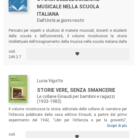
MUSICALE NELLA SCUOLA
ITALIANA
Dall'Unità ai giorni nostri
Pensato per esperti e studiosi di materie musicali, docenti e studenti
della scuola e dell’università, il volume ricostruisce la storia
intellettuale dell’insegnamento della musica nella scuola italiana dalla
legge Casati del 1859 alle indicazioni nazionali del 2012.
cod.
249.2.7
Lucia Vigutto
STORIE VERE, SENZA SMANCERIE
Le collane Einaudi per bambini e ragazzi
(1933-1983)
Il volume ricostruisce la storia editoriale delle collane di narrativa per
l’infanzia pubblicate dalla casa editrice Einaudi, a partire dal primo
esperimento del 1942, “Libri per l’infanzia e per la gioventù”,
proseguendo con le più conosciute “Libri per ragazzi” e “Letture per la
Scopri di più
scuola media”, fino a giungere alla munariana “Tantibambini”. Il libro
cod.
si rivolge a studiosi di storia della cultura e dell’immaginario infantile,