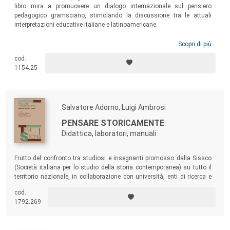
libro mira a promuovere un dialogo internazionale sul pensiero
pedagogico gramsciano, stimolando la discussione tra le attuali
interpretazioni educative italiane e latinoamericane.
Scopri di più
cod.
1154.25
Salvatore Adorno, Luigi Ambrosi
PENSARE STORICAMENTE
Didattica, laboratori, manuali
Frutto del confronto tra studiosi e insegnanti promosso dalla Sissco
(Società italiana per lo studio della storia contemporanea) su tutto il
territorio nazionale, in collaborazione con università, enti di ricerca e
società storiche, il volume affronta le pratiche attive d’insegnamento
cod.
della storia attraverso una riflessione a più voci che assegna un valore
1792.269
strategico alla disciplina nel processo educativo scolastico.