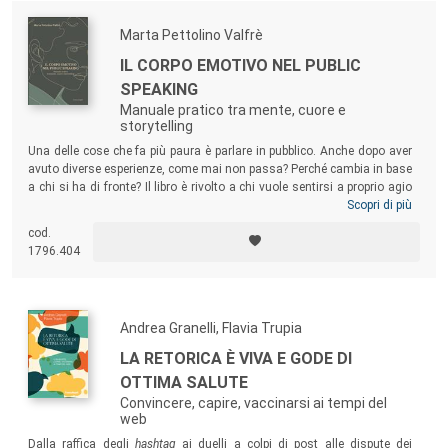
Marta Pettolino Valfrè
IL CORPO EMOTIVO NEL PUBLIC
SPEAKING
Manuale pratico tra mente, cuore e
storytelling
Una delle cose che fa più paura è parlare in pubblico. Anche dopo aver
avuto diverse esperienze, come mai non passa? Perché cambia in base
a chi si ha di fronte? Il libro è rivolto a chi vuole sentirsi a proprio agio
in situazioni pubbliche o private. A chi vuole parlare con mille persone o
Scopri di più
una sola. A chi vuole comunicare meglio, trasmettere idee e muovere
cod.
opinioni. A chi vuole sapere come gestire le proprie emozioni, con un
1796.404
focus particolare sulla paura e sull’ansia.
Andrea Granelli, Flavia Trupia
LA RETORICA È VIVA E GODE DI
OTTIMA SALUTE
Convincere, capire, vaccinarsi ai tempi del
web
Dalla raffica degli
hashtag
ai duelli a colpi di post alle dispute dei