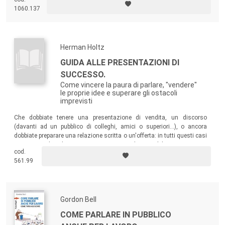
videoproiezione.
1060.137
Herman Holtz
GUIDA ALLE PRESENTAZIONI DI
SUCCESSO.
Come vincere la paura di parlare, "vendere"
le proprie idee e superare gli ostacoli
imprevisti
Che dobbiate tenere una presentazione di vendita, un discorso
(davanti ad un pubblico di colleghi, amici o superiori...), o ancora
dobbiate preparare una relazione scritta o un'offerta: in tutti questi casi
troverete nel volume i suggerimenti indispensabili per catturare
cod.
l'attenzione dei vostri ascoltatori!
561.99
Gordon Bell
COME PARLARE IN PUBBLICO