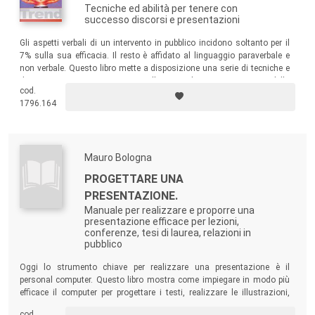
Tecniche ed abilità per tenere con
successo discorsi e presentazioni
Gli aspetti verbali di un intervento in pubblico incidono soltanto per il
7% sulla sua efficacia. Il resto è affidato al linguaggio paraverbale e
non verbale. Questo libro mette a disposizione una serie di tecniche e
di strumenti nati proprio per controllare e migliorare questi aspetti della
cod.
tua comunicazione.
1796.164
Mauro Bologna
PROGETTARE UNA
PRESENTAZIONE.
Manuale per realizzare e proporre una
presentazione efficace per lezioni,
conferenze, tesi di laurea, relazioni in
pubblico
Oggi lo strumento chiave per realizzare una presentazione è il
personal computer. Questo libro mostra come impiegare in modo più
efficace il computer per progettare i testi, realizzare le illustrazioni,
montare le parti ed eseguire la presentazione con l’ausilio della
cod.