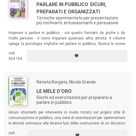
PARLARE IN PUBBLICO SICURI,
PREPARATI E ORGANIZZATI
Tecniche sperimentate per presentazioni
più motivanti, entusiasmanti e persuasive
Imparare a parlare in pubblico - sia questo formato da poche o da
molte persone - è come imparare qualsiasi altra attività. Il volume
spiega la psicologia implicita nel parlare in pubblico, illustra le nuove
tecnologie di supporto alle presentazioni, guida nell’uso dei sussidi
cod.
visivi e offre un insieme di consigli su come preparare e pronunciare
564.104
discorsi efficaci.
Renata Borgato, Nicola Grande
LE MELE D'ORO
Giochi ed esercitazioni per prepararsi a
parlare in pubblico
Alcuni strumenti per intervenire in modo mirato sul proprio stile di
comunicazione in pubblico, una serie di esercitazioni per sperimentare
le attività connesse alle diverse fasi della costruzione di un discorso
pubblico quali sono state identificate già dalla retorica classica.
cod.