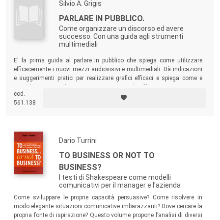
Silvio A. Grigis
PARLARE IN PUBBLICO.
Come organizzare un discorso ed avere
successo. Con una guida agli strumenti
multimediali
E' la prima guida al parlare in pubblico che spiega come utilizzare
efficacemente i nuovi mezzi audiovisivi e multimediali. Dà indicazioni
e suggerimenti pratici per realizzare grafici efficaci e spiega come e
quando usare diapositive, spezzoni di filmato, cassette e
cod.
videocassette, fotocopie e lavagne.
561.138
Dario Turrini
TO BUSINESS OR NOT TO
BUSINESS?
I testi di Shakespeare come modelli
comunicativi per il manager e l'azienda
Come sviluppare le proprie capacità persuasive? Come risolvere in
modo elegante situazioni comunicative imbarazzanti? Dove cercare la
propria fonte di ispirazione? Questo volume propone l’analisi di diversi