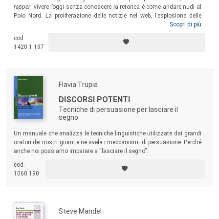
rapper
: vivere l’oggi senza conoscere la retorica è come andare nudi al
Polo Nord. La proliferazione delle notizie nel web, l’esplosione delle
immagini, le
fake news
, il linguaggio del populismo o l’uso
Scopri di più
manipolativo dei dati richiedono nuove competenze interpretative.
cod.
Nuove sì, ma allo stesso tempo antiche. Partendo dalla domanda
1420.1.197
“cos’è la retorica oggi?”, il volume vuole mostrare al lettore come essa
possa essere una cura a molti dei dilemmi del nostro tempo.
Flavia Trupia
DISCORSI POTENTI
Tecniche di persuasione per lasciare il
segno
Un manuale che analizza le tecniche linguistiche utilizzate dai grandi
oratori dei nostri giorni e ne svela i meccanismi di persuasione. Perché
anche noi possiamo imparare a “lasciare il segno”.
cod.
1060.190
Steve Mandel