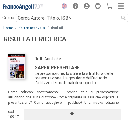
Menu
Cerca:
Main content
Home
ricerca avanzata
risultati
RISULTATI RICERCA
Ruth Ann Lake
SAPER PRESENTARE
La preparazione, lo stile e la struttura della
presentazione. La gestione dell'uditorio.
L'utilizzo dei materiali di supporto
Come calibrare correttamente il proprio stile di presentazione
all’uditorio che si ha di fronte? Come preparare la sala che ospiterà la
presentazione? Come accogliere il pubblico? Una nuova edizione
(completamente rivista) di una guida per manager, professionisti,
cod.
imprenditori, politici, venditori, insegnanti, consulenti che ha sin qui
109.17
venduto oltre 17.000 copie!