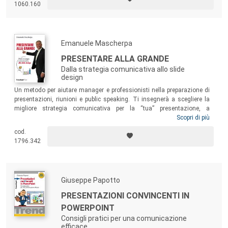
1060.160
Emanuele Mascherpa
PRESENTARE ALLA GRANDE
Dalla strategia comunicativa allo slide
design
Un metodo per aiutare manager e professionisti nella preparazione di
presentazioni, riunioni e public speaking. Ti insegnerà a scegliere la
migliore strategia comunicativa per la “tua” presentazione, a
progettare il “tuo” speech nel modo migliore e a costruire slide più belle
Scopri di più
e interessanti per il “tuo” pubblico. Una guida semplice con consigli
cod.
pratici, scritta da chi ha affrontato gli stessi problemi e si è posto le
1796.342
stesse domande di chiunque debba fare una presentazione in pubblico
o vendere qualcosa.
Giuseppe Papotto
PRESENTAZIONI CONVINCENTI IN
POWERPOINT
Consigli pratici per una comunicazione
efficace