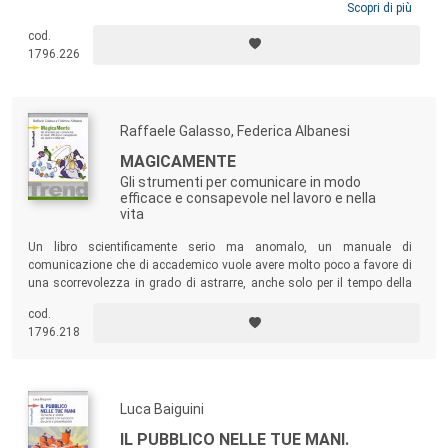
brani shakespeariani che, messi a confronto con le più classiche
Scopri di più
situazioni d’azienda, suggeriscono interessanti esempi di stile e di
cod.
tecniche persuasive. Tutti spunti che responsabili della formazione
1796.226
aziendale, manager e professionisti troveranno utilissimi per
sciogliere… anche i dubbi più amletici.
Raffaele Galasso, Federica Albanesi
MAGICAMENTE
Gli strumenti per comunicare in modo
efficace e consapevole nel lavoro e nella
vita
Un libro scientificamente serio ma anomalo, un manuale di
comunicazione che di accademico vuole avere molto poco a favore di
una scorrevolezza in grado di astrarre, anche solo per il tempo della
lettura, dal tran tran quotidiano e dalla sua frenesia, anche
cod.
comunicativa. Per riservarsi uno spazio solo per sé, sognando un po’,
1796.218
tornando alla vita di tutti i giorni con un nuovo modo di vedere e vivere
la vita stessa.
Luca Baiguini
IL PUBBLICO NELLE TUE MANI.