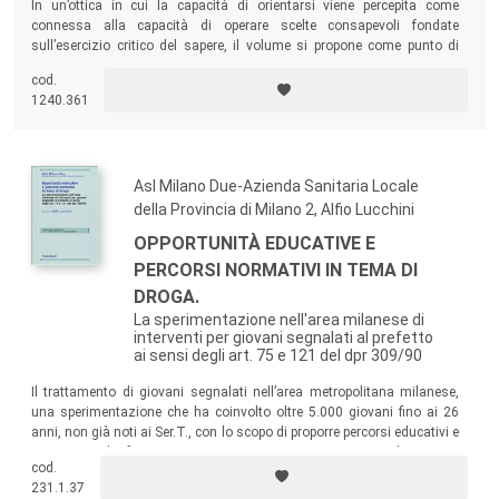
In un’ottica in cui la capacità di orientarsi viene percepita come
connessa alla capacità di operare scelte consapevoli fondate
sull’esercizio critico del sapere, il volume si propone come punto di
congiunzione tra il dibattito scientifico in materia di scelte scolastico-
cod.
professionali e gli interventi che le diverse agenzie che si occupano di
1240.361
orientamento offrono a quanti si rivolgono ad esse.
Asl Milano Due-Azienda Sanitaria Locale
della Provincia di Milano 2, Alfio Lucchini
OPPORTUNITÀ EDUCATIVE E
PERCORSI NORMATIVI IN TEMA DI
DROGA.
La sperimentazione nell'area milanese di
interventi per giovani segnalati al prefetto
ai sensi degli art. 75 e 121 del dpr 309/90
Il trattamento di giovani segnalati nell’area metropolitana milanese,
una sperimentazione che ha coinvolto oltre 5.000 giovani fino ai 26
anni, non già noti ai Ser.T., con lo scopo di proporre percorsi educativi e
preventivi, di favorire una presa in carico precoce di giovani
cod.
consumatori problematici, di meglio comprendere le caratteristiche e i
231.1.37
fattori di rischio di questa popolazione.