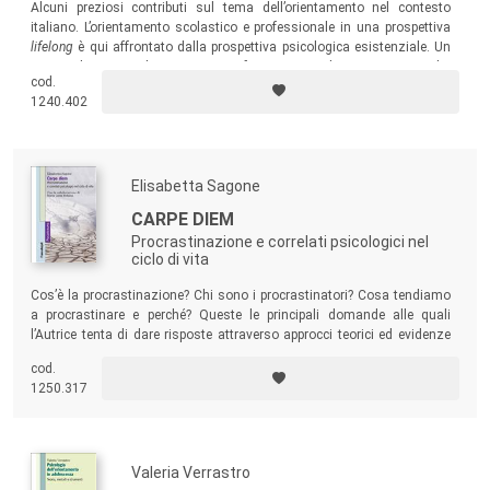
Alcuni preziosi contributi sul tema dell’orientamento nel contesto
italiano. L’orientamento scolastico e professionale in una prospettiva
lifelong
è qui affrontato dalla prospettiva psicologica esistenziale. Un
testo utile per psicologi, orientatori, formatori, studiosi e ricercatori che
cod.
operano nel vasto ambito dell’orientamento e dell’educazione.
1240.402
Elisabetta Sagone
CARPE DIEM
Procrastinazione e correlati psicologici nel
ciclo di vita
Cos’è la procrastinazione? Chi sono i procrastinatori? Cosa tendiamo
a procrastinare e perché? Queste le principali domande alle quali
l’Autrice tenta di dare risposte attraverso approcci teorici ed evidenze
empiriche.
cod.
1250.317
Valeria Verrastro