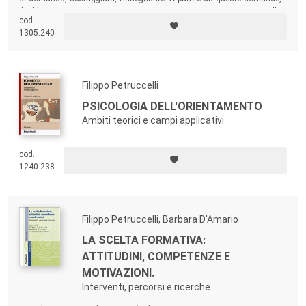
il libro si rivolge a insegnanti, educatori, assistenti alla
cod.
comunicazione, genitori di bambini con disabilità o bisogni speciali...
1305.240
Filippo Petruccelli
PSICOLOGIA DELL'ORIENTAMENTO
Ambiti teorici e campi applicativi
cod.
1240.238
Filippo Petruccelli, Barbara D'Amario
LA SCELTA FORMATIVA:
ATTITUDINI, COMPETENZE E
MOTIVAZIONI.
Interventi, percorsi e ricerche