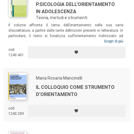
PSICOLOGIA DELL'ORIENTAMENTO
IN ADOLESCENZA
Teoria, metodi e strumenti
Il volume affronta il tema dell’orientamento nelle sue varie
sfaccettature, a partire dalle tante definizioni presenti in letteratura. In
particolare, il testo si focalizza sull’orientamento indirizzato ad
adolescenti come strumento idoneo per accompagnarli in questa
Scopri di più
delicata fase della vita, che li aiuti a riflettere sulle proprie risorse e su
cod.
come possano essere usate al meglio nell’affrontare i compiti di
1240.401
sviluppo di questa età, preparandosi a quelli successivi.
Maria Rosaria Mancinelli
IL COLLOQUIO COME STRUMENTO
D'ORIENTAMENTO
cod.
1240.289