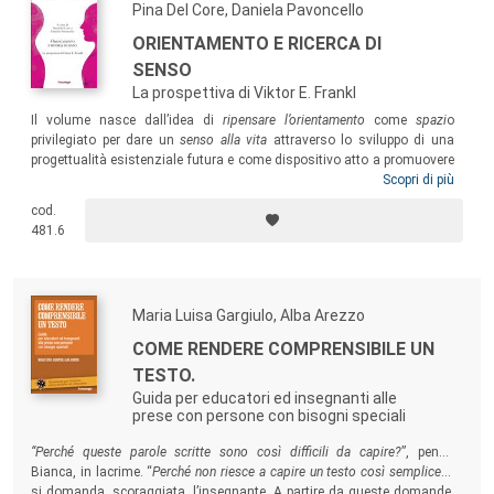
Pina Del Core, Daniela Pavoncello
ORIENTAMENTO E RICERCA DI
SENSO
La prospettiva di Viktor E. Frankl
Il volume nasce dall’idea di
ripensare l’orientamento
come
spazi
o
privilegiato per dare un
senso alla vita
attraverso lo sviluppo di una
progettualità esistenziale futura e come dispositivo atto a promuovere
la ricerca di senso alla luce della logoterapia di V.E. Frankl. Il testo si
Scopri di più
rivolge a operatori di orientamento, educatori e formatori, psicologi e
cod.
insegnanti, studenti universitari e quanti operano nel campo
481.6
dell’educazione e della formazione.
Maria Luisa Gargiulo, Alba Arezzo
COME RENDERE COMPRENSIBILE UN
TESTO.
Guida per educatori ed insegnanti alle
prese con persone con bisogni speciali
“Perché queste parole scritte sono così difficili da capire?
”, pensa
Bianca, in lacrime. “
Perché non riesce a capire un testo così semplice
?”,
si domanda, scoraggiata, l’insegnante. A partire da queste domande,