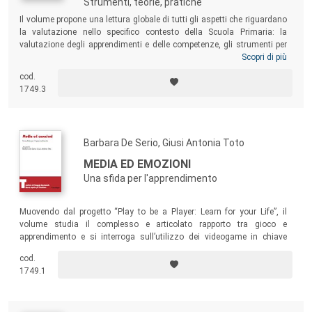
Strumenti, teorie, pratiche
Il volume propone una lettura globale di tutti gli aspetti che riguardano
la valutazione nello specifico contesto della Scuola Primaria: la
valutazione degli apprendimenti e delle competenze, gli strumenti per
documentare, la valutazione d’istituto, il quadro normativo vigente, la
Scopri di più
valutazione e l’inclusione. Un testo pensato per tutti coloro che
cod.
operano a vario titolo nella Scuola Primaria: dirigenti scolastici,
1749.3
insegnanti, formatori, futuri docenti attualmente in formazione,
studenti.
Barbara De Serio, Giusi Antonia Toto
MEDIA ED EMOZIONI
Una sfida per l'apprendimento
Muovendo dal progetto “Play to be a Player: Learn for your Life”, il
volume studia il complesso e articolato rapporto tra gioco e
apprendimento e si interroga sull’utilizzo dei videogame in chiave
didattica, con specifico riferimento alla loro capacità di rilevare il peso
cod.
che la motivazione riveste nel processo di apprendimento individuale,
1749.1
e quindi il livello di consapevolezza emotiva maturato dai bambini che
fanno uso dei game.