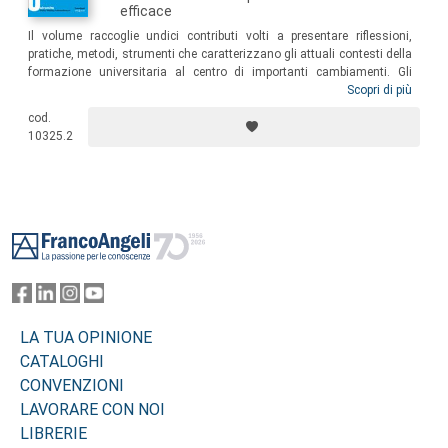
efficace
Il volume raccoglie undici contributi volti a presentare riflessioni,
pratiche, metodi, strumenti che caratterizzano gli attuali contesti della
formazione universitaria al centro di importanti cambiamenti. Gli
Atenei che attivano programmi di formazione pedagogica dei docenti
Scopri di più
stanno in realtà investendo in metodi, strumenti, linguaggi che
cod.
permettano agli studenti di diventare protagonisti attivi dei processi
10325.2
educativi attraverso programmi e azioni in grado di rappresentare la
complessità della realtà.
Footer
LA TUA OPINIONE
CATALOGHI
CONVENZIONI
LAVORARE CON NOI
LIBRERIE