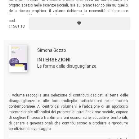
proprio spazio nelle scienze sociali, sia sul piano teorico sia su quello
della ricerca empirica: il volume richiama la necessità di ripensare
l’azione pubblica con politiche capaci di offrire una rappresentazione
cod.
diversa della sicurezza, non fondata sull’esclusione o esclusivamente
11561.13
sull’ordine pubblico, ma orientata alla coesione sociale.
Simona Gozzo
INTERSEZIONI
Le forme della disuguaglianza
Il volume raccoglie una selezione di contributi dedicati al tema delle
disuguaglianze e alle loro molteplici articolazioni nelle società
contemporanee. Al centro del volume vi è l’adozione di un approccio
intersezionale all’analisi dei processi di stratificazione sociale, capace
di cogliere l’intreccio tra dimensioni economiche, educative, territoriali,
di genere e generazionali che contribuiscono a produrre e riprodurre
condizioni di svantaggio.