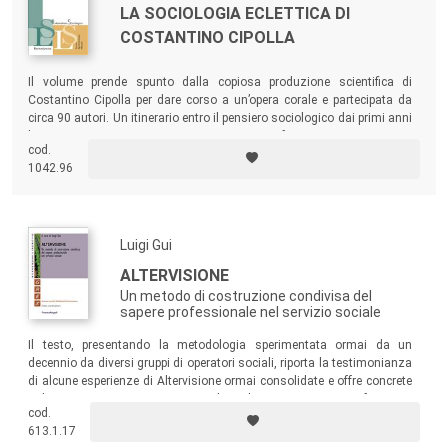
LA SOCIOLOGIA ECLETTICA DI
COSTANTINO CIPOLLA
Il volume prende spunto dalla copiosa produzione scientifica di
Costantino Cipolla per dare corso a un’opera corale e partecipata da
circa 90 autori. Un itinerario entro il pensiero sociologico dai primi anni
’70 ai nostri giorni con tre generazioni a confronto, per osservare in
cod.
modo attento la realtà sociale.
1042.96
Luigi Gui
ALTERVISIONE
Un metodo di costruzione condivisa del
sapere professionale nel servizio sociale
Il testo, presentando la metodologia sperimentata ormai da un
decennio da diversi gruppi di operatori sociali, riporta la testimonianza
di alcune esperienze di Altervisione ormai consolidate e offre concrete
indicazioni operative. Un manuale utile sia nei precorsi formativi
cod.
(universitari e di formazione professionale permanente) sia come
613.1.17
supporto operativo per i professionisti che intendano praticare