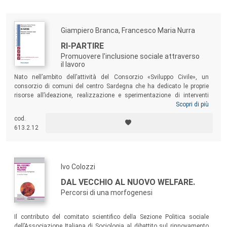
l’Altervisione.
Giampiero Branca, Francesco Maria Nurra
RI-PARTIRE
Promuovere l'inclusione sociale attraverso
il lavoro
Nato nell’ambito dell’attività del Consorzio «Sviluppo Civile», un
consorzio di comuni del centro Sardegna che ha dedicato le proprie
risorse all’ideazione, realizzazione e sperimentazione di interventi
finalizzati alla diffusione e al consolidamento della cultura della
Scopri di più
legalità, della cittadinanza attiva e societaria e dell’inclusione sociale,
cod.
il volume tratta di un’esperienza progettuale realizzata attraverso
613.2.12
percorsi di accompagnamento alla creazione o ricostruzione
dell’identità sociale e lavorativa di persone in situazione di disagio o di
marginalità sociale.
Ivo Colozzi
DAL VECCHIO AL NUOVO WELFARE.
Percorsi di una morfogenesi
Il contributo del comitato scientifico della Sezione Politica sociale
dell’Associazione Italiana di Sociologia al dibattito sul rinnovamento