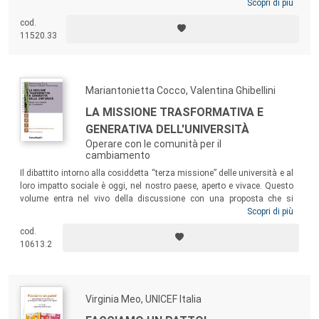
Scopri di più
cod.
11520.33
Mariantonietta Cocco, Valentina Ghibellini
LA MISSIONE TRASFORMATIVA E
GENERATIVA DELL'UNIVERSITÀ
Operare con le comunità per il
cambiamento
Il dibattito intorno alla cosiddetta “terza missione” delle università e al
loro impatto sociale è oggi, nel nostro paese, aperto e vivace. Questo
volume entra nel vivo della discussione con una proposta che si
sviluppa attorno a una particolare definizione della missione delle
Scopri di più
università: le università possono essere motori di cambiamento
cod.
(trasformativo) delle nostre comunità e società, attraverso i semi di
10613.2
conoscenze e pratiche che producono e condividono con altri attori
sociali in un quadro di reciprocità e mutuo beneficio (generatività).
Virginia Meo, UNICEF Italia