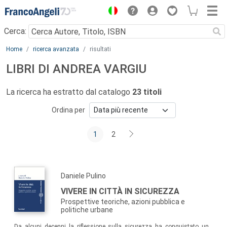
Menu
Cerca:
Main content
Home
ricerca avanzata
risultati
LIBRI DI ANDREA VARGIU
La ricerca ha estratto dal catalogo
23 titoli
Ordina per
1
2
Daniele Pulino
VIVERE IN CITTÀ IN SICUREZZA
Prospettive teoriche, azioni pubblica e
politiche urbane
Da alcuni decenni la riflessione sulla sicurezza ha conquistato un