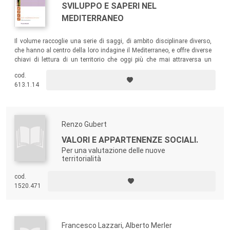
SVILUPPO E SAPERI NEL
MEDITERRANEO
Il volume raccoglie una serie di saggi, di ambito disciplinare diverso,
che hanno al centro della loro indagine il Mediterraneo, e offre diverse
chiavi di lettura di un territorio che oggi più che mai attraversa un
momento di grave difficoltà, lasciando emergere una dimensione
cod.
mediterranea composita, talora frastagliata e confliggente, in cui
613.1.14
trovano coesistenza similitudini e specificità.
Renzo Gubert
VALORI E APPARTENENZE SOCIALI.
Per una valutazione delle nuove
territorialità
cod.
1520.471
Francesco Lazzari, Alberto Merler