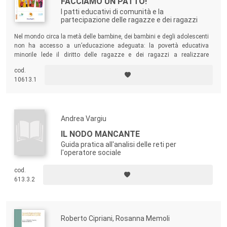
FACCIAMO UN PATTO!
I patti educativi di comunità e la
partecipazione delle ragazze e dei ragazzi
Nel mondo circa la metà delle bambine, dei bambini e degli adolescenti
non ha accesso a un’educazione adeguata: la povertà educativa
minorile lede il diritto delle ragazze e dei ragazzi a realizzare
pienamente le proprie potenzialità. Con Lost in Education si è
cod.
sperimentata una strategia volta ad attivare processi virtuosi di co-
10613.1
progettazione di comunità insieme agli adolescenti.
Andrea Vargiu
IL NODO MANCANTE
Guida pratica all'analisi delle reti per
l'operatore sociale
cod.
613.3.2
Roberto Cipriani, Rosanna Memoli