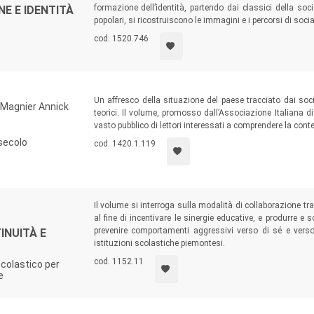
formazione dell’identità, partendo dai classici della soci
NE E IDENTITÀ
popolari, si ricostruiscono le immagini e i percorsi di soci
cod. 1520.746
Un affresco della situazione del paese tracciato dai sociol
, Magnier Annick
teorici. Il volume, promosso dall’Associazione Italiana d
vasto pubblico di lettori interessati a comprendere la con
 secolo
cod. 1420.1.119
Il volume si interroga sulla modalità di collaborazione tr
al fine di incentivare le sinergie educative, e produrre e
prevenire comportamenti aggressivi verso di sé e verso gl
INUITÀ E
istituzioni scolastiche piemontesi.
cod. 1152.11
scolastico per
e