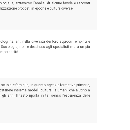
ologia, e, attraverso l’analisi di alcune favole e racconti
alizzazione proposti in epoche e culture diverse.
ogi italiani, nella diversità dei loro approcci, empirici e
i Sociologia, non è destinato agli specialisti ma a un più
temporaneità.
a scuola e famiglia, in quanto agenzie formative primarie,
 sostenere insieme modelli culturali e umani che aiutino a
i altri. Il testo riporta in tal senso l’esperienza delle