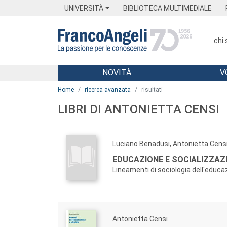
Menu
Main content
Footer
Menu
UNIVERSITÀ
BIBLIOTECA MULTIMEDIALE
chi
NOVITÀ
V
Main content
Home
ricerca avanzata
risultati
LIBRI DI ANTONIETTA CENSI
Luciano Benadusi, Antonietta Cens
EDUCAZIONE E SOCIALIZZAZ
Lineamenti di sociologia dell'educa
Antonietta Censi