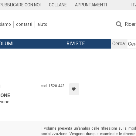
IT
PUBBLICARE CON NOI
COLLANE
APPUNTAMENTI
Rice
 siamo
contatti
aiuto
OLUMI
RIVISTE
Cerca:
i
cod. 1520.442
IONE
zione
Il volume presenta un’analisi delle riflessioni sulla m
socializzazione. Vengono dunque esaminate le diverse t