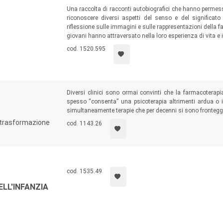
Una raccolta di racconti autobiografici che hanno permesso
riconoscere diversi aspetti del senso e del significato
riflessione sulle immagini e sulle rappresentazioni della fa
giovani hanno attraversato nella loro esperienza di vita e i
cod. 1520.595
Diversi clinici sono ormai convinti che la farmacoterapi
spesso “consenta” una psicoterapia altrimenti ardua o
simultaneamente terapie che per decenni si sono fronteggi
in trasformazione
cod. 1143.26
cod. 1535.49
LL'INFANZIA