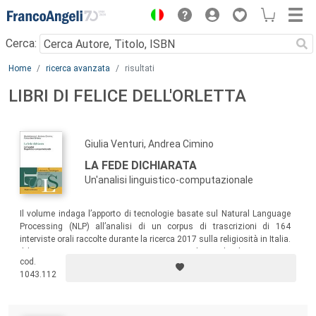
Menu
Cerca:
Main content
Home
ricerca avanzata
risultati
LIBRI DI FELICE DELL'ORLETTA
Giulia Venturi, Andrea Cimino
LA FEDE DICHIARATA
Un'analisi linguistico-computazionale
Il volume indaga l’apporto di tecnologie basate sul Natural Language
Processing (NLP) all’analisi di un corpus di trascrizioni di 164
interviste orali raccolte durante la ricerca 2017 sulla religiosità in Italia.
Il lettore viene accompagnato a scoprire quale sia il valore aggiunto
cod.
delle analisi basate su NLP e quali nuovi orizzonti di ricerca siano
1043.112
aperti da queste analisi.