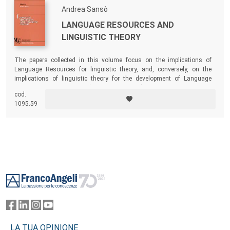
Andrea Sansò
LANGUAGE RESOURCES AND
LINGUISTIC THEORY
The papers collected in this volume focus on the implications of
Language Resources for linguistic theory, and, conversely, on the
implications of linguistic theory for the development of Language
Resources, with special (but not exclusive) emphasis on LRs for
cod.
language typology and second language acquisition.
1095.59
Footer
LA TUA OPINIONE