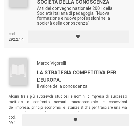
SOCIETÀ DELLA CONOSCENZA
Atti del convegno nazionale 2001 della
Società italiana di pedagogia: "Nuova
formazione e nuove professioni nella
società della conoscenza"
cod.
292.2.14
Marco Vigorelli
LA STRATEGIA COMPETITIVA PER
L'EUROPA.
Il valore della conoscenza
Alcuni tra i più autorevoli studiosi e uomini d'impresa di successo
mettono a confronto scenari macroeconomici e concezioni
dell'impresa, principi economici e istanze etiche per tracciare una via
europea al mercato, che non ne pregiudichi le esperienze di successo,
cod.
ma le rilanci come un vantaggio distintivo inimitabile.
99.1