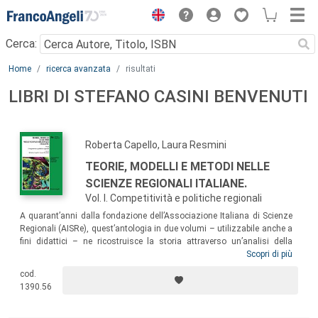
Menu
Cerca:
Main content
Home
ricerca avanzata
risultati
LIBRI DI STEFANO CASINI BENVENUTI
Roberta Capello, Laura Resmini
TEORIE, MODELLI E METODI NELLE
SCIENZE REGIONALI ITALIANE.
Vol. I. Competitività e politiche regionali
A quarant’anni dalla fondazione dell’Associazione Italiana di Scienze
Regionali (AISRe), quest’antologia in due volumi – utilizzabile anche a
fini didattici – ne ricostruisce la storia attraverso un’analisi della
Collana edita da FrancoAngeli. Nel primo volume l’attenzione è posta
Scopri di più
sulle
teorie dello sviluppo locale e della crescita regionale e sull’analisi
cod.
delle politiche regionali
. Non esaustivi dell’intera produzione di idee
1390.56
sviluppate in quest’ambito dagli scienziati regionali, i lavori riescono a
cogliere la peculiarità dell’AISRe nel trattare il concetto di spazio come