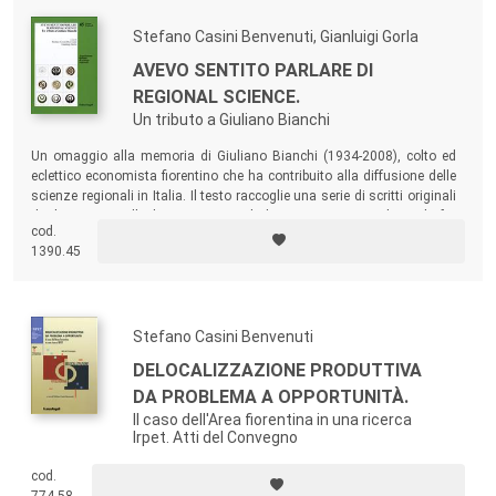
territorio.
Stefano Casini Benvenuti, Gianluigi Gorla
AVEVO SENTITO PARLARE DI
REGIONAL SCIENCE.
Un tributo a Giuliano Bianchi
Un omaggio alla memoria di Giuliano Bianchi (1934-2008), colto ed
eclettico economista fiorentino che ha contribuito alla diffusione delle
scienze regionali in Italia. Il testo raccoglie una serie di scritti originali
di alcuni suoi colleghi su temi attuali di economia regionale, scelti fra
cod.
gli innumerevoli argomenti trattati da Bianchi.
1390.45
Stefano Casini Benvenuti
DELOCALIZZAZIONE PRODUTTIVA
DA PROBLEMA A OPPORTUNITÀ.
Il caso dell'Area fiorentina in una ricerca
Irpet. Atti del Convegno
cod.
774.58