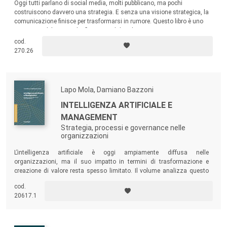
Oggi tutti parlano di social media, molti pubblicano, ma pochi
costruiscono davvero una strategia. E senza una visione strategica, la
comunicazione finisce per trasformarsi in rumore. Questo libro è uno
strumento di lavoro e di riflessione, dal taglio pratico ma non
semplicistico, per professionisti del marketing, social media manager,
cod.
consulenti e formatori e per chi vuole utilizzare i social in modo
270.26
professionale e strategico.
Lapo Mola, Damiano Bazzoni
INTELLIGENZA ARTIFICIALE E
MANAGEMENT
Strategia, processi e governance nelle
organizzazioni
L’intelligenza artificiale è oggi ampiamente diffusa nelle
organizzazioni, ma il suo impatto in termini di trasformazione e
creazione di valore resta spesso limitato. Il volume analizza questo
scarto tra adozione tecnologica e cambiamento organizzativo,
cod.
proponendo una lettura che colloca l’AI all’interno del più ampio
20617.1
percorso di trasformazione digitale.