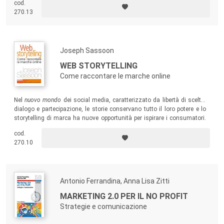
cod.
creativi, quanto per coloro che si trovino alle prese con i primi incarichi
270.13
e siano alla ricerca di un manuale completo grazie a cui comprendere
l’intero percorso di gestazione di un video.
Joseph Sassoon
WEB STORYTELLING
Come raccontare le marche online
Nel
nuovo mondo
dei social media, caratterizzato da libertà di scelta,
dialogo e partecipazione, le storie conservano tutto il loro potere e lo
storytelling di marca ha nuove opportunità per ispirare i consumatori.
Lo stile diretto, il taglio pratico, i molti esempi internazionali rendono il
cod.
testo un utile strumento di stimolo e di lavoro per tutti coloro che si
270.10
occupano di web communication e marketing.
Antonio Ferrandina, Anna Lisa Zitti
MARKETING 2.0 PER IL NO PROFIT
Strategie e comunicazione