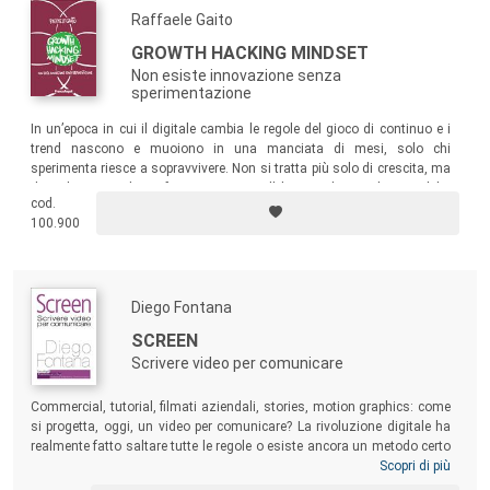
Raffaele Gaito
GROWTH HACKING MINDSET
Non esiste innovazione senza
sperimentazione
In un’epoca in cui il digitale cambia le regole del gioco di continuo e i
trend nascono e muoiono in una manciata di mesi, solo chi
sperimenta riesce a sopravvivere. Non si tratta più solo di crescita, ma
di evoluzione e di trasformazione. Con l’obiettivo di stimolare qualche
cod.
domanda scomoda e di rompere un po’ di schemi, questo libro guiderà
100.900
il lettore nel mondo della sperimentazione, dell’analisi dei dati e del
pensiero laterale.
Diego Fontana
SCREEN
Scrivere video per comunicare
Commercial, tutorial, filmati aziendali, stories, motion graphics: come
si progetta, oggi, un video per comunicare? La rivoluzione digitale ha
realmente fatto saltare tutte le regole o esiste ancora un metodo certo
per indirizzare il pensiero creativo?
Screen
è pensato tanto per il
Scopri di più
professionista che intenda approfondire la conoscenza dei principi