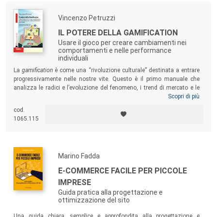
Vincenzo Petruzzi
IL POTERE DELLA GAMIFICATION
Usare il gioco per creare cambiamenti nei
comportamenti e nelle performance
individuali
La
gamification
è come una “rivoluzione culturale” destinata a entrare
progressivamente nelle nostre vite. Questo è il primo manuale che
analizza le radici e l’evoluzione del fenomeno, i trend di mercato e le
previsioni di sviluppo, proponendo una raccolta di modelli e casi di
Scopri di più
studio utile a
game designer
e responsabili della formazione e
cod.
comunicazione in organizzazioni che si trovino a progettare o
1065.115
implementare strategie di
gamification
.
Marino Fadda
E-COMMERCE FACILE PER PICCOLE
IMPRESE
Guida pratica alla progettazione e
ottimizzazione del sito
Una guida chiara, semplice e approfondita alla progettazione e