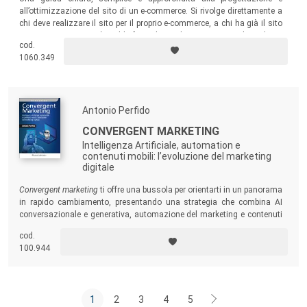
all’ottimizzazione del sito di un e-commerce. Si rivolge direttamente a
chi deve realizzare il sito per il proprio e-commerce, a chi ha già il sito
e-commerce ma non è soddisfatto dei risultati ottenuti, a chi realizza
cod.
siti e-commerce per i propri clienti.
1060.349
Antonio Perfido
CONVERGENT MARKETING
Intelligenza Artificiale, automation e
contenuti mobili: l’evoluzione del marketing
digitale
Convergent marketing
ti offre una bussola per orientarti in un panorama
in rapido cambiamento, presentando una strategia che combina AI
conversazionale e generativa, automazione del marketing e contenuti
mobile-first. Un invito a esplorare le potenzialità del marketing odierno,
cod.
combinando creatività e tecnologia per storie che lasciano il segno nel
100.944
futuro dei brand.
1
2
3
4
5