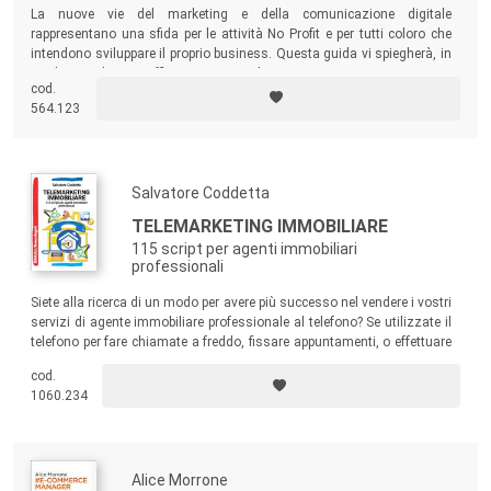
La nuove vie del marketing e della comunicazione digitale
rappresentano una sfida per le attività No Profit e per tutti coloro che
intendono sviluppare il proprio business. Questa guida vi spiegherà, in
modo semplice ma efficace, come anche voi potrete riuscirci!
cod.
564.123
Salvatore Coddetta
TELEMARKETING IMMOBILIARE
115 script per agenti immobiliari
professionali
Siete alla ricerca di un modo per avere più successo nel vendere i vostri
servizi di agente immobiliare professionale al telefono? Se utilizzate il
telefono per fare chiamate a freddo, fissare appuntamenti, o effettuare
chiamate di follow-up agli acquirenti, allora questo libro è per voi!
cod.
1060.234
Alice Morrone