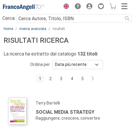
Menu
Cerca:
Main content
Home
ricerca avanzata
risultati
RISULTATI RICERCA
La ricerca ha estratto dal catalogo
132 titoli
Ordina per
1
2
3
4
5
Terry Bertelli
SOCIAL MEDIA STRATEGY
Raggiungere, crescere, convertire