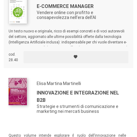
E-COMMERCE MANAGER
Vendere online con profitto e
consapevolezza nell’era dell’AI
Un testo nuovo e originale, ricco di esempi concreti e di voci autorevoli
del settore, aggiornato alle ultime possibilità offerte dalla tecnologia
(Intelligenza Artificiale inclusa): indispensabile per chi vuole diventare e-
commerce manager. “Alice Morrone offre gli strumenti per interpretare al
meglio la figura chiave dell’e-commerce manager” (Davide Casaleggio,
cod.
CEO Casaleggio e Associati).
28.40
Elisa Martina Martinelli
INNOVAZIONE E INTEGRAZIONE NEL
B2B
Strategie e strumenti di comunicazione e
marketing nei mercati business
Questo volume intende esplorare il ruolo dell’innovazione nelle