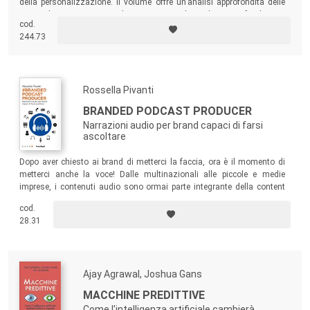
della personalizzazione. Il volume offre un’analisi approfondita delle
principali innovazioni nel settore, combinando approfondimenti
cod.
strategici e schemi illustrativi per esplorare come le tecnologie
244.73
moderne stiano rivoluzionando il mondo della comunicazione.
Rossella Pivanti
BRANDED PODCAST PRODUCER
Narrazioni audio per brand capaci di farsi
ascoltare
Dopo aver chiesto ai brand di metterci la faccia, ora è il momento di
metterci anche la voce! Dalle multinazionali alle piccole e medie
imprese, i contenuti audio sono ormai parte integrante della content
strategy di un brand. Questo libro si propone di fornire tutti gli
cod.
strumenti per adottare correttamente questa forma di narrazione, per
28.31
creare una comunicazione onesta e capace di far instaurare relazioni
durature.
Ajay Agrawal, Joshua Gans
MACCHINE PREDITTIVE
Come l'intelligenza artificiale cambierà