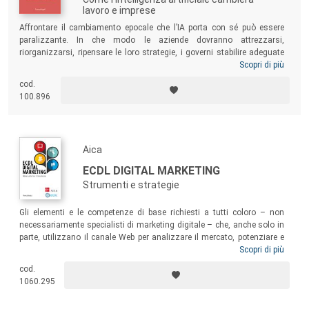
lavoro e imprese
Affrontare il cambiamento epocale che l’IA porta con sé può essere
paralizzante. In che modo le aziende dovranno attrezzarsi,
riorganizzarsi, ripensare le loro strategie, i governi stabilire adeguate
politiche industriali e sociali e le persone pianificare le loro vite in un
Scopri di più
mondo che sarà così diverso da quello che conosciamo? In questo
cod.
libro gli autori (tre eminenti economisti) adottano un punto di vista
100.896
originale e guardano all’IA come a uno strumento in grado di rendere
estremamente economico formulare delle previsioni. Con un solo
colpo magistrale liberano così l’IA dall’alone magico in cui è avvolta e,
utilizzando alcuni principi fondamentali delle scienze economiche,
Aica
fanno chiarezza sulla rivoluzione in corso, fornendo una base per
l’azione di CEO, manager, policy maker, investitori e imprenditori.
ECDL DIGITAL MARKETING
Strumenti e strategie
Gli elementi e le competenze di base richiesti a tutti coloro – non
necessariamente specialisti di marketing digitale – che, anche solo in
parte, utilizzano il canale Web per analizzare il mercato, potenziare e
sviluppare rapporti commerciali. Il testo è preparatorio alla
Scopri di più
certificazione ECDL Digital Marketing, proposta dalla Fondazione
cod.
ECDL/ICDL a livello internazionale e distribuita in Italia da AICA
1060.295
(Associazione Italiana per l’Informatica e il Calcolo Automatico).