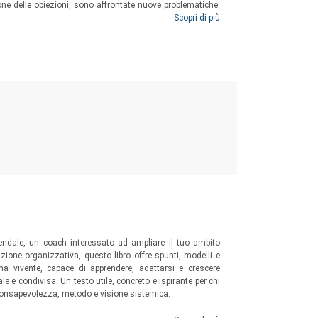
ione delle obiezioni, sono affrontate nuove problematiche:
e mentre si insegna; come gestire situazioni di conflitto,
Scopri di più
ndale, un coach interessato ad ampliare il tuo ambito
ione organizzativa, questo libro offre spunti, modelli e
a vivente, capace di apprendere, adattarsi e crescere
ale e condivisa. Un testo utile, concreto e ispirante per chi
 consapevolezza, metodo e visione sistemica.