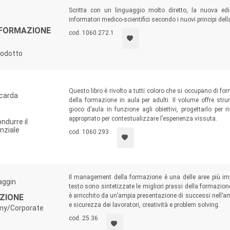
Scritta con un linguaggio molto diretto, la nuova ed
informatori medico-scientifici secondo i nuovi principi del
NFORMAZIONE
cod. 1060.272.1
prodotto
Questo libro è rivolto a tutti coloro che si occupano di f
carda
della formazione in aula per adulti. Il volume offre stru
gioco d’aula in funzione agli obiettivi, progettarlo per
appropriato per contestualizzare l’esperienza vissuta.
ndurre il
nziale
cod. 1060.293
Il management della formazione è una delle aree più imp
aggin
testo sono sintetizzate le migliori prassi della formazione 
è arricchito da un’ampia presentazione di successi nell’a
ZIONE
e sicurezza dei lavoratori, creatività e problem solving.
emy/Corporate
cod. 25.36