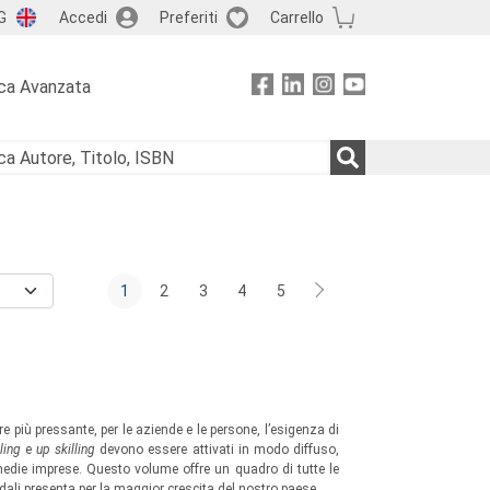
G
Accedi
Preferiti
Carrello
ca Avanzata
1
2
3
4
5
più pressante, per le aziende e le persone, l’esigenza di
ling
e
up skilling
devono essere attivati in modo diffuso,
edie imprese. Questo volume offre un quadro di tutte le
ali presenta per la maggior crescita del nostro paese.