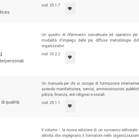
cod. 25.1.7
tices
Un quadro di riferimento concettuale ed operativo per
modalità d'impiego delle più diffuse metodologie di
organizzativi.
I
cod. 25.2.2
erpersonali
Un manuale per chi si occupa di formazione internamente
aziende manifatturiere, servizi, amministrazioni pubbliche
polizia, finanza, enti religiosi e sociali.
di qualità
cod. 25.1.1
Il volume – la nuova edizione di un successo editoriale 
attività che impegnano il formatore nelle organizzazioni