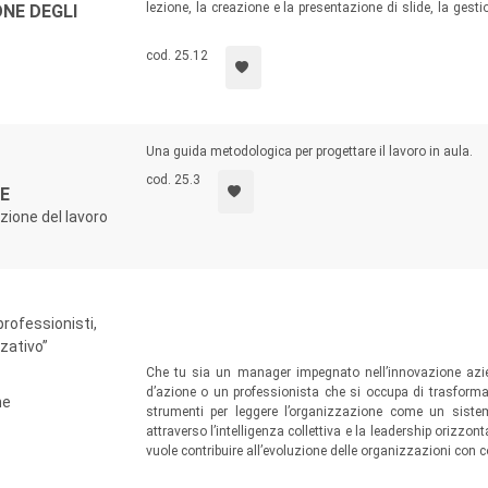
lezione, la creazione e la presentazione di slide, la gest
NE DEGLI
come gestire l’ansia e il tempo; l’atteggiamento da tener
ecc.
cod. 25.12
Una guida metodologica per progettare il lavoro in aula.
cod. 25.3
E
zione del lavoro
rofessionisti,
zativo”
Che tu sia un manager impegnato nell’innovazione azie
d’azione o un professionista che si occupa di trasformaz
ne
strumenti per leggere l’organizzazione come un sistem
attraverso l’intelligenza collettiva e la leadership orizzont
vuole contribuire all’evoluzione delle organizzazioni con