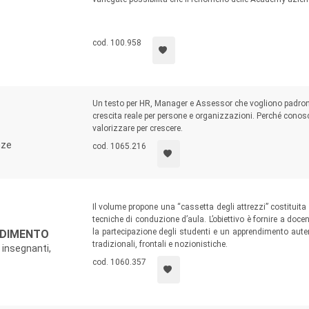
cod. 100.958
Un testo per HR, Manager e Assessor che vogliono padron
crescita reale per persone e organizzazioni. Perché conosc
valorizzare per crescere.
nze
cod. 1065.216
Il volume propone una “cassetta degli attrezzi” costituita
tecniche di conduzione d’aula. L’obiettivo è fornire a doc
la partecipazione degli studenti e un apprendimento auten
NDIMENTO
tradizionali, frontali e nozionistiche.
 insegnanti,
cod. 1060.357