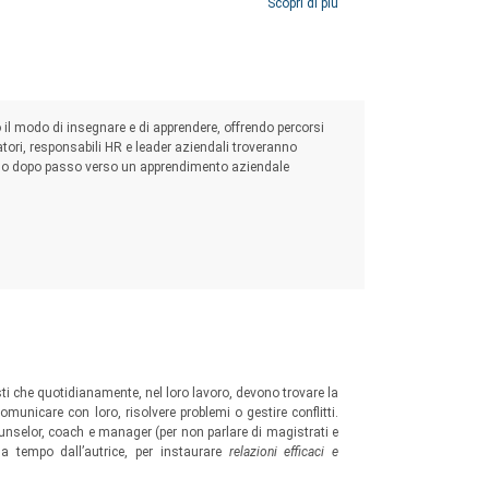
Scopri di più
ndo il modo di insegnare e di apprendere, offrendo percorsi
atori, responsabili HR e leader aziendali troveranno
asso dopo passo verso un apprendimento aziendale
sti che quotidianamente, nel loro lavoro, devono trovare la
municare con loro, risolvere problemi o gestire conflitti.
unselor, coach e manager (per non parlare di magistrati e
a tempo dall’autrice, per instaurare
relazioni efficaci e