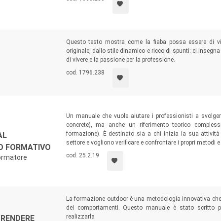
Questo testo mostra come la fiaba possa essere di vit
originale, dallo stile dinamico e ricco di spunti: ci insegn
di vivere e la passione per la professione.
cod. 1796.238
Un manuale che vuole aiutare i professionisti a svolgere
concrete), ma anche un riferimento teorico compless
formazione). È destinato sia a chi inizia la sua attivit
AL
settore e vogliono verificare e confrontare i propri metodi e
O FORMATIVO
cod. 25.2.19
formatore
La formazione outdoor è una metodologia innovativa che
dei comportamenti. Questo manuale è stato scritto pe
realizzarla
PRENDERE