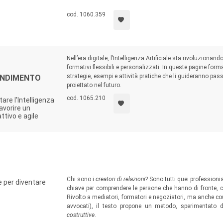
cod. 1060.359
Nell’era digitale, l’Intelligenza Artificiale sta rivoluziona
formativi flessibili e personalizzati. In queste pagine form
strategie, esempi e attività pratiche che li guideranno p
ENDIMENTO
proiettato nel futuro.
cod. 1065.210
re l’Intelligenza
favorire un
tivo e agile
Chi sono i
creatori di relazioni
? Sono tutti quei professioni
he per diventare
chiave per comprendere le persone che hanno di fronte, co
Rivolto a mediatori, formatori e negoziatori, ma anche co
avvocati), il testo propone un metodo, sperimentato d
costruttive
.