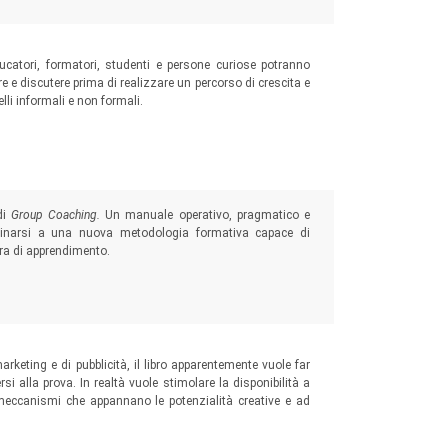
ducatori, formatori, studenti e persone curiose potranno
re e discutere prima di realizzare un percorso di crescita e
lli informali e non formali.
di
Group Coaching.
Un manuale operativo, pragmatico e
icinarsi a una nuova metodologia formativa capace di
tra di apprendimento.
rketing e di pubblicità, il libro apparentemente vuole far
i alla prova. In realtà vuole stimolare la disponibilità a
 meccanismi che appannano le potenzialità creative e ad