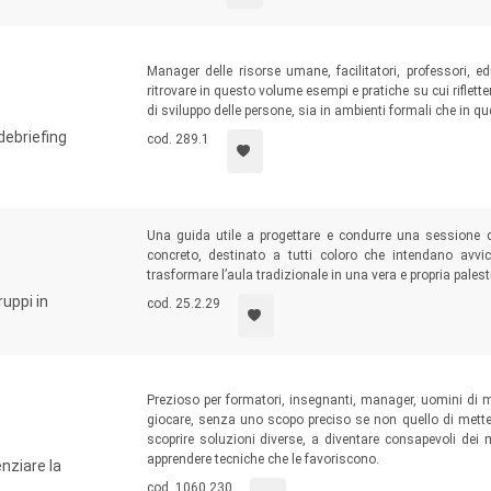
Manager delle risorse umane, facilitatori, professori, e
ritrovare in questo volume esempi e pratiche su cui riflette
di sviluppo delle persone, sia in ambienti formali che in que
debriefing
cod. 289.1
Una guida utile a progettare e condurre una sessione 
concreto, destinato a tutti coloro che intendano avv
trasformare l’aula tradizionale in una vera e propria pales
ruppi in
cod. 25.2.29
Prezioso per formatori, insegnanti, manager, uomini di ma
giocare, senza uno scopo preciso se non quello di metters
scoprire soluzioni diverse, a diventare consapevoli dei
apprendere tecniche che le favoriscono.
nziare la
cod. 1060.230