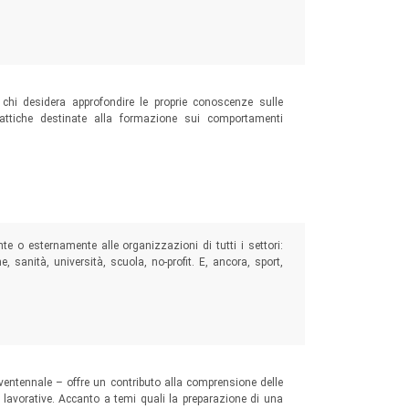
 chi desidera approfondire le proprie conoscenze sulle
dattiche destinate alla formazione sui comportamenti
 o esternamente alle organizzazioni di tutti i settori:
, sanità, università, scuola, no-profit. E, ancora, sport,
ventennale – offre un contributo alla comprensione delle
 lavorative. Accanto a temi quali la preparazione di una