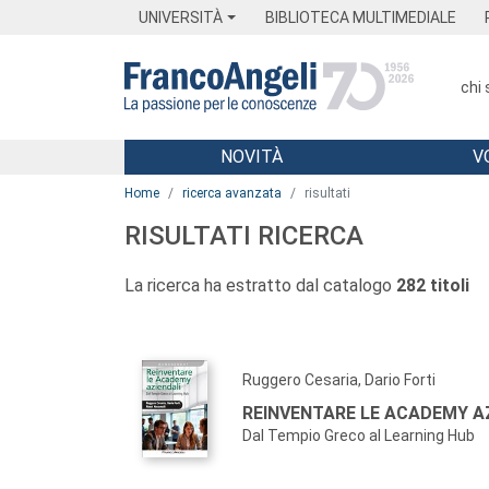
Menu
Main content
Footer
Menu
UNIVERSITÀ
BIBLIOTECA MULTIMEDIALE
chi
NOVITÀ
V
Main content
Home
ricerca avanzata
risultati
RISULTATI RICERCA
La ricerca ha estratto dal catalogo
282 titoli
Ruggero Cesaria, Dario Forti
REINVENTARE LE ACADEMY A
Dal Tempio Greco al Learning Hub