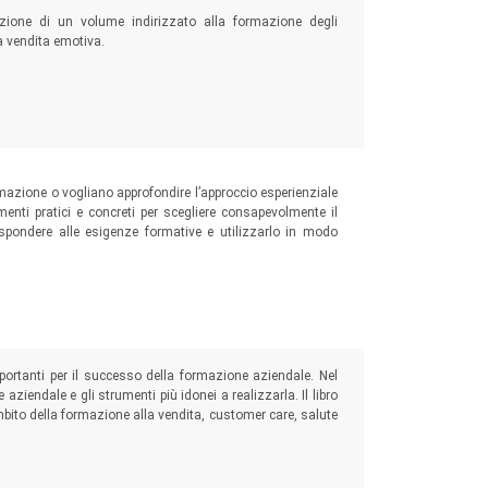
izione di un volume indirizzato alla formazione degli
la vendita emotiva.
ormazione o vogliano approfondire l’approccio esperienziale
menti pratici e concreti per scegliere consapevolmente il
 rispondere alle esigenze formative e utilizzarlo in modo
ortanti per il successo della formazione aziendale. Nel
aziendale e gli strumenti più idonei a realizzarla. Il libro
mbito della formazione alla vendita, customer care, salute