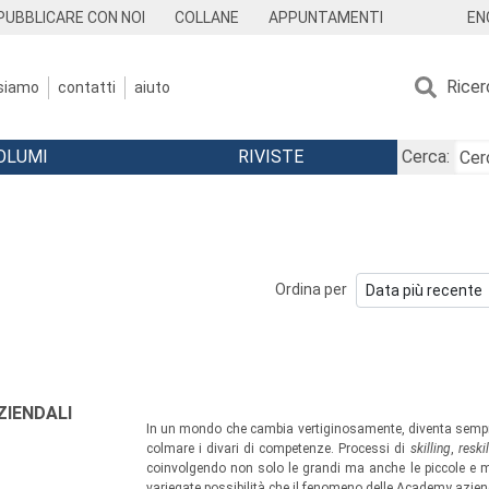
EN
PUBBLICARE CON NOI
COLLANE
APPUNTAMENTI
Ricer
 siamo
contatti
aiuto
OLUMI
RIVISTE
Cerca:
Ordina per
ZIENDALI
In un mondo che cambia vertiginosamente, diventa sempre 
colmare i divari di competenze. Processi di
skilling
,
reskil
coinvolgendo non solo le grandi ma anche le piccole e m
variegate possibilità che il fenomeno delle Academy aziend