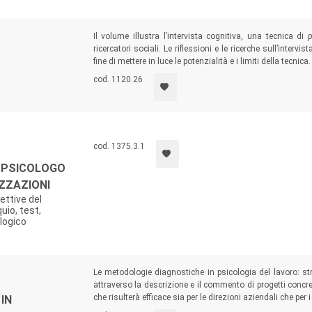
Il volume illustra l’intervista cognitiva, una tecnica di
p
ricercatori sociali. Le riflessioni e le ricerche sull’interv
fine di mettere in luce le potenzialità e i limiti della tecnica.
cod. 1120.26
cod. 1375.3.1
O PSICOLOGO
ZZAZIONI
ettive del
uio, test,
logico
Le metodologie diagnostiche in psicologia del lavoro: str
attraverso la descrizione e il commento di progetti conc
che risulterà efficace sia per le direzioni aziendali che per 
IN