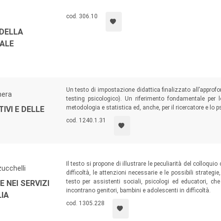
cod. 306.10
 DELLA
ALE
Un testo di impostazione didattica finalizzato all’approf
nera
testing psicologico). Un riferimento fondamentale per 
metodologia e statistica ed, anche, per il ricercatore e lo 
IVI E DELLE
cod. 1240.1.31
Il testo si propone di illustrare le peculiarità del colloq
ucchelli
difficoltà, le attenzioni necessarie e le possibili strategi
testo per assistenti sociali, psicologi ed educatori, ch
 NEI SERVIZI
incontrano genitori, bambini e adolescenti in difficoltà.
LIA
cod. 1305.228