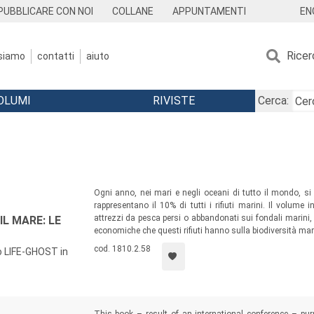
EN
PUBBLICARE CON NOI
COLLANE
APPUNTAMENTI
Ricer
 siamo
contatti
aiuto
OLUMI
RIVISTE
Cerca:
Ogni anno, nei mari e negli oceani di tutto il mondo, si
rappresentano il 10% di tutti i rifiuti marini. Il volume i
attrezzi da pesca persi o abbandonati sui fondali marini,
L MARE: LE
economiche che questi rifiuti hanno sulla biodiversità mar
cod. 1810.2.58
to LIFE-GHOST in