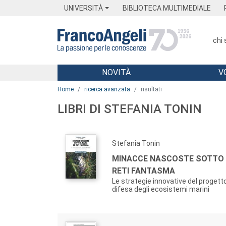
Menu
Main content
Footer
Menu
UNIVERSITÀ
BIBLIOTECA MULTIMEDIALE
chi
NOVITÀ
V
Main content
Home
ricerca avanzata
risultati
LIBRI DI STEFANIA TONIN
Stefania Tonin
MINACCE NASCOSTE SOTTO I
RETI FANTASMA
Le strategie innovative del proget
difesa degli ecosistemi marini