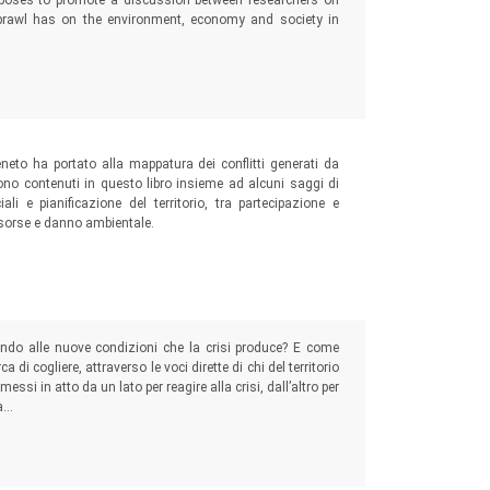
urposes to promote a discussion between researchers on
prawl has on the environment, economy and society in
eto ha portato alla mappatura dei conflitti generati da
i sono contenuti in questo libro insieme ad alcuni saggi di
ali e pianificazione del territorio, tra partecipazione e
 risorse e danno ambientale.
do alle nuove condizioni che la crisi produce? E come
di cogliere, attraverso le voci dirette di chi del territorio
 messi in atto da un lato per reagire alla crisi, dall’altro per
...