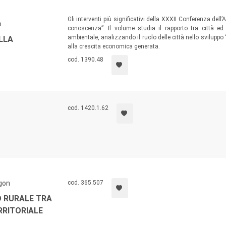
Gli interventi più significativi della XXXII Conferenza del
o
conoscenza”. Il volume studia il rapporto tra città ed
ambientale, analizzando il ruolo delle città nello sviluppo 
LLA
alla crescita economica generata.
cod. 1390.48
cod. 1420.1.62
gon
cod. 365.507
O RURALE TRA
RRITORIALE