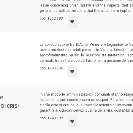
This book – result of an international conference – p
issue concerning urban sprawl and the impacts that s
general, as well as the costs that this urban form implies.
cod. 1862.193
La collaborazione tra IUAV di Venezia e Legambiente Ven
trasformazioni territoriali presenti in Veneto. I risultat
approfondimento, quali: le relazioni tra interazioni soci
comitati, tra diritto e uso del territorio, tra gestione delle
cod. 1740.136
In che modo le amministrazioni comunali stanno reagen
no
l’urbanistica può essere ancora un supporto? Il volume cerca 
e della città si occupa, quali siano le azioni e gli interventi
DI CRISI
garantire ai cittadini servizi, qualità della vita, sostenibilità
cod. 1740.132