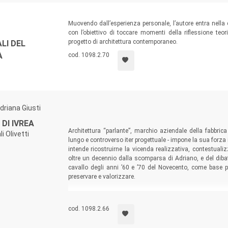
Muovendo dall’esperienza personale, l’autore entra nella c
con l’obiettivo di toccare momenti della riflessione teor
progetto di architettura contemporaneo.
LI DEL
A
cod. 1098.2.70
driana Giusti
 DI IVREA
Architettura “parlante”, marchio aziendale della fabbrica 
i Olivetti
lungo e controverso iter progettuale - impone la sua forza i
intende ricostruirne la vicenda realizzativa, contestual
oltre un decennio dalla scomparsa di Adriano, e del dibatti
cavallo degli anni ’60 e ’70 del Novecento, come base 
preservare e valorizzare.
cod. 1098.2.66