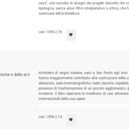
case”, una raccolta di disegni dei progetti descritti c
tipologica, senza alcun filtro interpretativo o critico, ch
continuità dell’architettura.
cod. 1098.2.78
Architetto di origini italiane, nato a San Paolo agli iniz
iche e delle arti
hanno maggiormente contribuito alla costruzione della citt
abitazioni, sale cinematografiche, teatri, banche, ospedali, 
processo di trasformazione di un piccolo agglomerato, q
moderna. Il libro ripercorre la traiettoria di Levi attrave
internazionali della sua opera.
cod. 1098.2.74