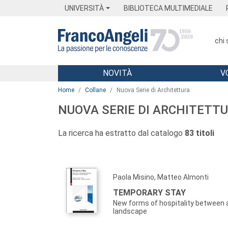
Menu
Main content
Footer
Menu
UNIVERSITÀ
BIBLIOTECA MULTIMEDIALE
chi
NOVITÀ
V
Main content
Home
Collane
Nuova Serie di Architettura
NUOVA SERIE DI ARCHITETT
La ricerca ha estratto dal catalogo
83 titoli
Paola Misino, Matteo Almonti
TEMPORARY STAY
New forms of hospitality between 
landscape