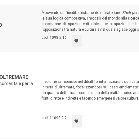
Muovendo dall’inedito testamento muratoriano
Studi per 
la sua logica compositiva, i modelli del mondo alla ricerc
concezione di spazio territoriale, quello spazio che h
O
l’opposizione tra natura e cultura e nel quale agisce oggi o
cod. 1098.2.16
D'OLTREMARE
Il volume si inserisce nel dibattito internazionale sul rest
ocumentale per la
in terra d’Oltremare, focalizzandosi sul caso emblematico
un quadro dell’attuale complessità della realtà storico-ar
fonti dirette e indirette e facendo emergere il valore cult
cod. 11098.2.2