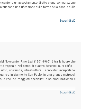
he consentono un accostamento diretto e una comparazione
e favoriscono una riflessione sulle forme della casa e sulla
Scopri di più
i del Novecento, Rino Levi (1901-1965) è tra le figure che
à tropicale. Nel corso di quattro decenni i suoi edifici –
uffici, università, infrastrutture – sono stati interpreti del
ual era inizialmente San Paolo, in una grande metropoli
rso le voci dei maggiori specialisti e studiosi nazionali e
Scopri di più