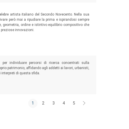
il celebre artista italiano del Secondo Novecento. Nella sua
arrivare però mai a ripudiare la prima e ispirandosi sempre
, geometria, ordine e istintivo equilibrio compositivo che
le preziose innovazioni.
 per individuare percorsi di ricerca concentrati sulla
rio patrimonio, affidando agli addetti ai lavori, urbanisti,
i interpreti di questa sfida.
1
2
3
4
5