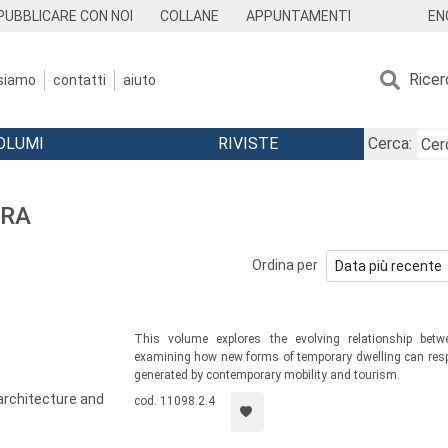
EN
PUBBLICARE CON NOI
COLLANE
APPUNTAMENTI
Ricer
 siamo
contatti
aiuto
OLUMI
RIVISTE
Cerca:
URA
Ordina per
This volume explores the evolving relationship betwe
examining how new forms of temporary dwelling can respo
generated by contemporary mobility and tourism.
architecture and
cod. 11098.2.4