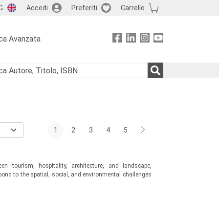
G
Accedi
Preferiti
Carrello
ca Avanzata
1
2
3
4
5
en tourism, hospitality, architecture, and landscape,
nd to the spatial, social, and environmental challenges