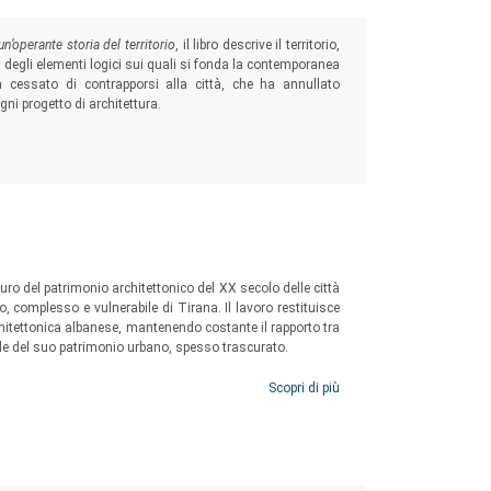
un’operante storia del territorio
, il libro descrive il territorio,
a degli elementi logici sui quali si fonda la contemporanea
a cessato di contrapporsi alla città, che ha annullato
gni progetto di architettura.
auro del patrimonio architettonico del XX secolo delle città
, complesso e vulnerabile di Tirana. Il lavoro restituisce
chitettonica albanese, mantenendo costante il rapporto tra
urale del suo patrimonio urbano, spesso trascurato.
Scopri di più