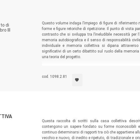
Questo volume indaga l’impiego di figure di riferimento 
to di
forme e figure retoriche di ripetizione. Il punto di vista 
ro III
contrasto che si sviluppa tra l’ineludibile necessità per l
memoria autobiografica e il senso di responsabilità civil
individuale e memoria collettiva si dipana attravers
significativi di un certo dibattito sul ruolo della memori
una teoria del progetto.
cod. 1098.2.81
TTIVA
Questa raccolta di scritti sulla casa collettiva descriv
contengono un sapere fondato su forme riconoscibili e
continuo determinarsi di rapporti tra ciò che appartiene all
vecchio e nuovo, di inedito e ripetuto, di tradizionale e o