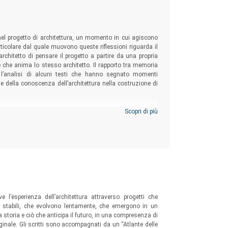
nel progetto di architettura, un momento in cui agiscono
particolare dal quale muovono queste riflessioni riguarda il
’architetto di pensare il progetto a partire da una propria
e che anima lo stesso architetto. Il rapporto tra memoria
o l’analisi di alcuni testi che hanno segnato momenti
a e della conoscenza dell’architettura nella costruzione di
Scopri di più
e l’esperienza dell’architettura attraverso progetti che
 stabili, che evolvono lentamente, che emergono in un
a storia e ciò che anticipa il futuro, in una compresenza di
riginale. Gli scritti sono accompagnati da un “Atlante delle