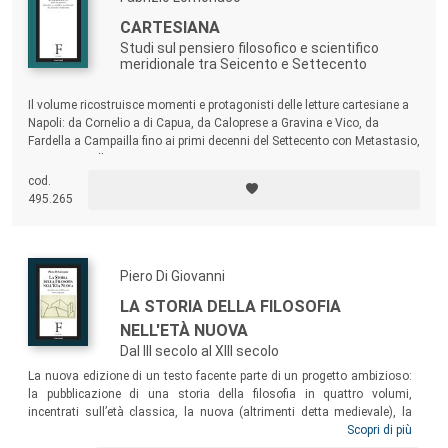
CARTESIANA
Studi sul pensiero filosofico e scientifico
meridionale tra Seicento e Settecento
Il volume ricostruisce momenti e protagonisti delle letture cartesiane a
Napoli: da Cornelio a di Capua, da Caloprese a Gravina e Vico, da
Fardella a Campailla fino ai primi decenni del Settecento con Metastasio,
Doria e Spinelli.
cod.
495.265
Piero Di Giovanni
LA STORIA DELLA FILOSOFIA
NELL'ETÀ NUOVA
Dal III secolo al XIII secolo
La nuova edizione di un testo facente parte di un progetto ambizioso:
la pubblicazione di una storia della filosofia in quattro volumi,
incentrati sull’età classica, la nuova (altrimenti detta medievale), la
moderna e la contemporanea. Questo tomo approfondisce la filosofia
Scopri di più
dell’età nuova, in cui l’elaborazione del Neoplatonismo e il