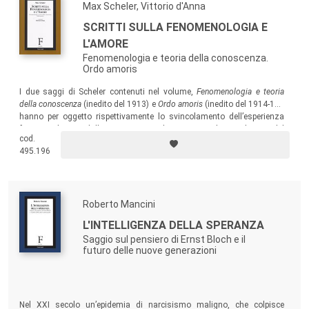
Max Scheler, Vittorio d'Anna
SCRITTI SULLA FENOMENOLOGIA E
L'AMORE
Fenomenologia e teoria della conoscenza.
Ordo amoris
I due saggi di Scheler contenuti nel volume,
Fenomenologia e teoria
della conoscenza
(inedito del 1913) e
Ordo amoris
(inedito del 1914-16),
hanno per oggetto rispettivamente lo svincolamento dell’esperienza
fenomenologica dalla coscienza e la scoperta di una logica del
cod.
vissuto nell’emozionale, altrettanto rigorosa di quella che governa
495.196
l’astronomia matematica.
Roberto Mancini
L'INTELLIGENZA DELLA SPERANZA
Saggio sul pensiero di Ernst Bloch e il
futuro delle nuove generazioni
Nel XXI secolo un’epidemia di narcisismo maligno, che colpisce