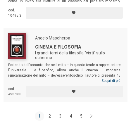
come un invito alla rilettura di un classico del pensiero moderno,
proponendo i principali momenti della riflessione del pensatore
cod.
napoletano.
10495.3
Angelo Mascherpa
CINEMA E FILOSOFIA
I grandi temi della filosofia “visti” sullo
schermo
Partendo dall’assunto che se il mito – in quanto tende a rappresentare
l’universale – è filosofico, allora anche il cinema – moderna
reincarnazione del mito – dev’essere filosofico, l’autore ci presenta 45
film raggruppati in 12 grandi tematiche filosofiche. Spaziando nei circa
Scopri di più
80 anni della settima arte, si incontrano i grandi temi dell’uomo di
cod.
fronte alla morte, del suo rapporto con la tecnica, della conoscenza e
495.260
dei meccanismi della mente, del bene e del male, del destino e della
libertà, del potere, dei rapporti tra linguaggio e mondo, tra memoria e
identità, tra l’Io e l’Altro.
1
2
3
4
5