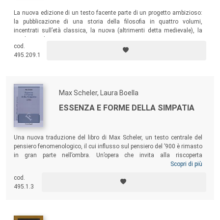
La nuova edizione di un testo facente parte di un progetto ambizioso:
la pubblicazione di una storia della filosofia in quattro volumi,
incentrati sull’età classica, la nuova (altrimenti detta medievale), la
moderna e la contemporanea.
cod.
495.209.1
Max Scheler, Laura Boella
ESSENZA E FORME DELLA SIMPATIA
Una nuova traduzione del libro di Max Scheler, un testo centrale del
pensiero fenomenologico, il cui influsso sul pensiero del ’900 è rimasto
in gran parte nell’ombra. Un’opera che invita alla riscoperta
dell’innovativo approccio scheleriano a questioni filosofiche e
Scopri di più
scientifiche di stringente attualità. Il volume ne offre analisi ampie e
cod.
differenziate che anticipano l’interesse, oggi molto vivo in ambito
495.1.3
filosofico, nonché in importanti settori delle scienze cognitive, per le
premesse intersoggettive del linguaggio e della conoscenza.