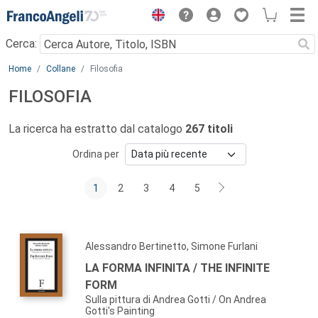
Menu
Cerca:
Main content
Home
Collane
Filosofia
FILOSOFIA
La ricerca ha estratto dal catalogo
267 titoli
Ordina per
1
2
3
4
5
Alessandro Bertinetto, Simone Furlani
LA FORMA INFINITA / THE INFINITE
FORM
Sulla pittura di Andrea Gotti / On Andrea
Gotti's Painting