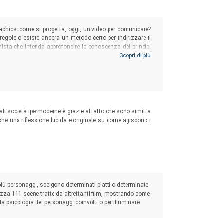
graphics: come si progetta, oggi, un video per comunicare?
e regole o esiste ancora un metodo certo per indirizzare il
nista che intenda approfondire la conoscenza dei principi
 primi incarichi e siano alla ricerca di un manuale completo
Scopri di più
 un video.
uali società ipermoderne è grazie al fatto che sono simili a
pone una riflessione lucida e originale su come agiscono i
iù personaggi, scelgono determinati piatti o determinate
zza 111 scene tratte da altrettanti film, mostrando come
a psicologia dei personaggi coinvolti o per illuminare