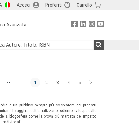
A
Accedi
Preferiti
Carrello
rca Avanzata
1
2
3
4
5
media e un pubblico sempre più co-creatore dei prodotti
nismi. I saggi raccolti analizzano l’odierno sviluppo delle
 della blogosfera come la prova più marcata dell’impatto
 tradizionali.