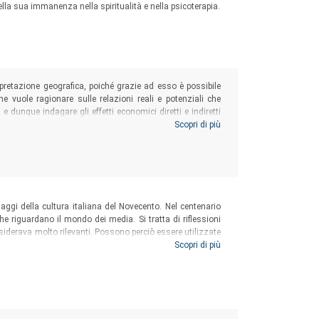
nella sua immanenza nella spiritualità e nella psicoterapia.
rpretazione geografica, poiché grazie ad esso è possibile
ume vuole ragionare sulle relazioni reali e potenziali che
, e dunque indagare gli effetti economici diretti e indiretti
 saggi raccolti, seguendo un approccio teorico-descrittivo,
Scopri di più
la relazione diacronica fra cinema e Sicilia.
aggi della cultura italiana del Novecento. Nel centenario
che riguardano il mondo dei media. Si tratta di riflessioni
siderava molto rilevanti. Possono perciò essere utilizzate
trumenti di comunicazione estremamente importanti: il
Scopri di più