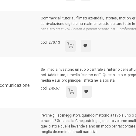
Sommario:
Commercial, tutorial, filmati aziendali, stories, motion 
La rivoluzione digitale ha realmente fatto saltare tutte l
pensiero creativo?
Screen
è pensato tanto per il professio
creativi, quanto per coloro che si trovino alle prese con i
grazie a cui comprendere l’intero percorso di gestazione di
Codice libro:
cod. 270.13
Screen
Sommario:
Se i media rivestono un ruolo centrale all’interno delle att
noi. Addirittura, i media “siamo noi”. Questo libro ci pro
media e sui loro principali effetti nella società.
i comunicazione
Codice libro:
cod. 246.6.1
I media siamo noi
Sommario:
Perché gli sceneggiatori, quando mettono a tavola uno o p
bevande? Grazie alla Cinegustologia, questo volume anali
quei piatti e quelle bevande siano un modo per raccontare l
meglio determinati snodi narrativi.