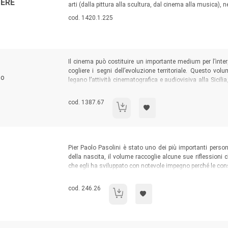
CERE
arti (dalla pittura alla scultura, dal cinema alla musica), 
Codice libro:
cod. 1420.1.225
Sommario:
Il cinema può costituire un importante medium per l’inte
cogliere i segni dell’evoluzione territoriale. Questo vol
mo
legano l’attività cinematografica e audiovisiva alla Sicilia
prodotti, con un occhio particolare al sistema turistico. I
contribuiscono alla costruzione di un atlante ragionato sul
Codice libro:
cod. 1387.67
La Sicilia di celluloide
Sommario:
Pier Paolo Pasolini è stato uno dei più importanti person
della nascita, il volume raccoglie alcune sue riflessioni 
che egli ha sviluppato con notevole impegno perché le con
ancora oggi per comprendere il funzionamento di due s
cinema e la televisione.
Codice libro:
cod. 246.26
Pasolini e i media