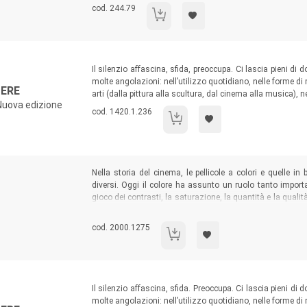
Codice libro:
cod. 244.79
Saporama
Sommario:
Il silenzio affascina, sfida, preoccupa. Ci lascia pieni di
molte angolazioni: nell’utilizzo quotidiano, nelle forme di
CERE
arti (dalla pittura alla scultura, dal cinema alla musica), 
 Nuova edizione
Codice libro:
cod. 1420.1.236
Del silenzio non si può tacere
Sommario:
Nella storia del cinema, le pellicole a colori e quelle i
diversi. Oggi il colore ha assunto un ruolo tanto impor
gioco dei contrasti, la saturazione, la quantità e la qualit
definizione del ritmo narrativo. Ma come si esprime questo
quei contrasti non riesce a percepire?
Codice libro:
cod. 2000.1275
Cinema e disabilità visive
Sommario:
Il silenzio affascina, sfida. Preoccupa. Ci lascia pieni di
molte angolazioni: nell’utilizzo quotidiano, nelle forme di