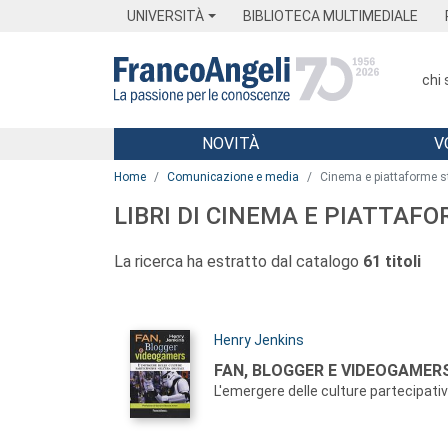
Menu
Main content
Footer
Menu
UNIVERSITÀ
BIBLIOTECA MULTIMEDIALE
chi
NOVITÀ
V
Main content
Home
Comunicazione e media
Cinema e piattaforme 
LIBRI DI CINEMA E PIATTAF
La ricerca ha estratto dal catalogo
61 titoli
Autori:
Henry Jenkins
Titolo:
FAN, BLOGGER E VIDEOGAMER
L'emergere delle culture partecipative