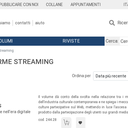
IT
PUBBLICARE CON NOI
COLLANE
APPUNTAMENTI
Rice
 siamo
contatti
aiuto
OLUMI
RIVISTE
Cerca:
streaming
ORME STREAMING
Ordina per
Sommario:
Il volume dà conto della svolta nella relazione tra i 
dell’industria culturale contemporanea e ne spiega i mecca
S
culture partecipative sul Web, mettendo in luce l’ascesa
 nell'era digitale
prodotto dalla partecipazione degli utenti sui grandi media
Codice libro:
cod. 244.28
Fan, blogger e videogamers