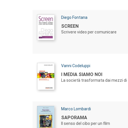
Autori:
Diego Fontana
Titolo:
SCREEN
Scrivere video per comunicare
Autori:
Vanni Codeluppi
Titolo:
I MEDIA SIAMO NOI
La società trasformata dai mezzi d
Autori:
Marco Lombardi
Titolo:
SAPORAMA
Il senso del cibo per un film