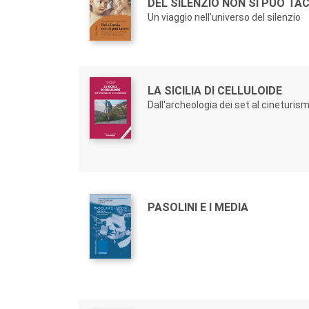
Titolo:
DEL SILENZIO NON SI PUÒ TA
Un viaggio nell’universo del silenzio
Autori:
Titolo:
LA SICILIA DI CELLULOIDE
Dall'archeologia dei set al cineturis
Autori:
Titolo:
PASOLINI E I MEDIA