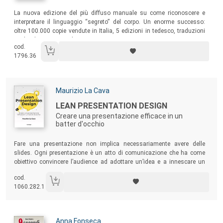
Sommario:
La nuova edizione del più diffuso manuale su come riconoscere e
interpretare il linguaggio “segreto” del corpo. Un enorme successo:
oltre 100.000 copie vendute in Italia, 5 edizioni in tedesco, traduzioni
in olandese e spagnolo.
cod.
1796.36
Autori:
Maurizio La Cava
Titolo:
LEAN PRESENTATION DESIGN
Creare una presentazione efficace in un
batter d'occhio
Sommario:
Fare una presentazione non implica necessariamente avere delle
slides. Ogni presentazione è un atto di comunicazione che ha come
obiettivo convincere l’audience ad adottare un’idea e a innescare un
cambiamento. Questo libro, ricco di consigli provenienti dal mondo
cod.
della comunicazione e del design, insegnerà a creare presentazioni
1060.282.1
“perfette”, ovvero che colpiscano i bisogni della tua audience.
Autori:
Anna Fonseca