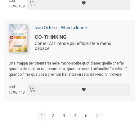
cod.
favorisca la creazione di valore, invece di generare distruzione!
1796.439
Autori:
Ivan Ortenzi
,
Alberto Idone
Titolo:
CO-THINKING
Come l'AI ti rende più efficiente e meno
capace
Sommario:
Una mappa per orientarsi nelle micro-scelte quotidiane: quelle che fai
quando deleghi un ragionamento, quando accetti un’analisi “credibile”,
quando firmi qualcosa che non hai attraversato davvero. Vi troverai
domande scomode, criteri operativi, confini da difendere e un principio
semplice: la rilevanza non si dichiara, si dimostra. Perché l’interrogativo
cod.
chiave non è quanto userai l’AI, ma quale intelligenza vuoi far contare.
1796.443
1
2
3
4
5