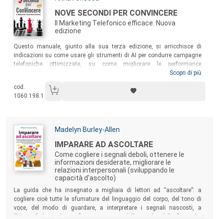
Titolo:
NOVE SECONDI PER CONVINCERE
Il Marketing Telefonico efficace. Nuova
edizione
Sommario:
Questo manuale, giunto alla sua terza edizione, si arricchisce di
indicazioni su come usare gli strumenti di AI per condurre campagne
telefoniche ottimizzate, su come migliorare le performance
comunicative aumentando la consapevolezza linguistica, su come
Scopri di più
utilizzare le tecniche di chiusura nelle trattative di vendita. Ricco di
cod.
esempi ed esercizi, il testo offre un percorso unico e pragmatico per
1060.198.1
raggiungere piena consapevolezza dei punti di forza di ciascun
operatore: un metodo grazie al quale basteranno solo 9 secondi per
ConVincere!
Autori:
Madelyn Burley-Allen
Titolo:
IMPARARE AD ASCOLTARE
Come cogliere i segnali deboli, ottenere le
informazioni desiderate, migliorare le
relazioni interpersonali (sviluppando le
capacità d'ascolto)
Sommario:
La guida che ha insegnato a migliaia di lettori ad “ascoltare”: a
cogliere cioè tutte le sfumature del linguaggio del corpo, del tono di
voce, del modo di guardare, a interpretare i segnali nascosti, a
“leggere” dietro il significato apparente delle parole, delle frasi che