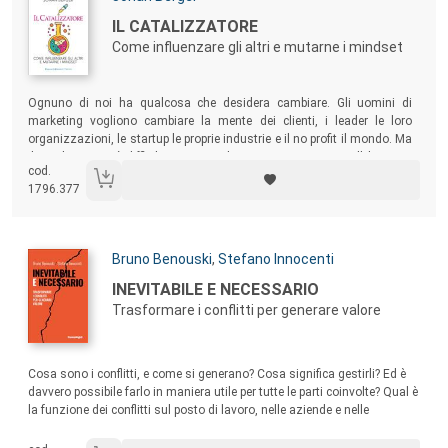
Titolo:
IL CATALIZZATORE
Come influenzare gli altri e mutarne i mindset
Sommario:
Ognuno di noi ha qualcosa che desidera cambiare. Gli uomini di
marketing vogliono cambiare la mente dei clienti, i leader le loro
organizzazioni, le startup le proprie industrie e il no profit il mondo. Ma
il cambiamento è difficile! Questo volume insegna a trovare l’elemento
cod.
unico e originale che può favorire il cambiamento, fornendo le chiavi
1796.377
per vincere gli ostacoli e una serie di tecniche che possono portarti a
risultati straordinari.
Autori:
Bruno Benouski
,
Stefano Innocenti
Titolo:
INEVITABILE E NECESSARIO
Trasformare i conflitti per generare valore
Sommario:
Cosa sono i conflitti, e come si generano? Cosa significa gestirli? Ed è
davvero possibile farlo in maniera utile per tutte le parti coinvolte? Qual è
la funzione dei conflitti sul posto di lavoro, nelle aziende e nelle
organizzazioni in genere? Il conflitto, nelle sue innumerevoli forme,
caratterizza ogni essere vivente. È possibile però operare perché