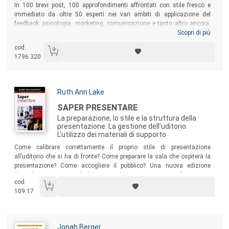
Sommario:
In 100 brevi post, 100 approfondimenti affrontati con stile fresco e
immediato da oltre 50 esperti nei vari ambiti di applicazione del
feedback: psicologia, marketing, comunicazione e tanto altro ancora.
Una guida pratica rivolta a chiunque voglia implementare una
Scopri di più
strategia comunicativa vincente, in ambito personale e lavorativo.
cod.
Grazie del feedback
mostra cos’è veramente il feedback e come
1796.320
metterlo a frutto per acquisire maggiore consapevolezza di noi stessi,
per rapportarci agli altri con successo e ottenere sempre il massimo
dal mondo che ci circonda.
Autori:
Ruth Ann Lake
Titolo:
SAPER PRESENTARE
La preparazione, lo stile e la struttura della
presentazione. La gestione dell'uditorio.
L'utilizzo dei materiali di supporto
Sommario:
Come calibrare correttamente il proprio stile di presentazione
all’uditorio che si ha di fronte? Come preparare la sala che ospiterà la
presentazione? Come accogliere il pubblico? Una nuova edizione
(completamente rivista) di una guida per manager, professionisti,
cod.
imprenditori, politici, venditori, insegnanti, consulenti che ha sin qui
109.17
venduto oltre 17.000 copie!
Autori:
Jonah Berger