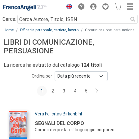
Menu
Cerca:
Main content
Home
Efficacia personale, carriere, lavoro
Comunicazione, persuasione
LIBRI DI COMUNICAZIONE,
PERSUASIONE
La ricerca ha estratto dal catalogo
124 titoli
Ordina per
1
2
3
4
5
Autori:
Vera Felicitas Birkenbihl
Titolo:
SEGNALI DEL CORPO
Come interpretare il linguaggio corporeo