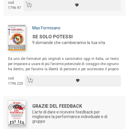
cod.
udiamo.
1796.97
Autori:
Max Formisano
Titolo:
SE SOLO POTESSI
9 domande che cambieranno la tua vita
Sommario:
Da uno dei formatori più originali e carismatici oggi in Italia, un testo
per imparare a usare di più l’enorme potenziale di coraggio che ognuno
ha dentro, per favorire la libertà di pensiero e per accrescere il proprio
potere personale
.
cod.
1796.220
Autori:
Titolo:
GRAZIE DEL FEEDBACK
L'arte di dare e ricevere feedback per
migliorare la performance individuale e di
gruppo