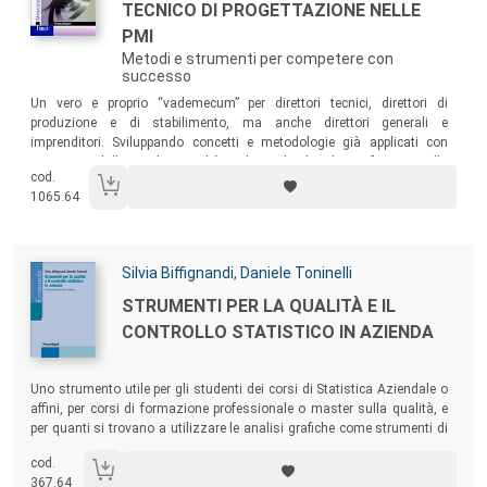
TECNICO DI PROGETTAZIONE NELLE
PMI
Metodi e strumenti per competere con
successo
Sommario:
Un vero e proprio “vademecum” per direttori tecnici, direttori di
produzione e di stabilimento, ma anche direttori generali e
imprenditori. Sviluppando concetti e metodologie già applicati con
successo dalle migliori realtà industriali, il volume fornisce alla
cod.
Direzione Tecnica tutti gli strumenti e i metodi per una gestione
1065.64
evoluta dell’area tecnico-progettuale.
Autori:
Silvia Biffignandi
,
Daniele Toninelli
Titolo:
STRUMENTI PER LA QUALITÀ E IL
CONTROLLO STATISTICO IN AZIENDA
Sommario:
Uno strumento utile per gli studenti dei corsi di Statistica Aziendale o
affini, per corsi di formazione professionale o master sulla qualità, e
per quanti si trovano a utilizzare le analisi grafiche come strumenti di
monitoraggio, analisi e comunicazione e ad applicare il controllo
cod.
statistico di qualità nelle diverse fasi (non esclusivamente produttive)
367.64
dei processi aziendali.