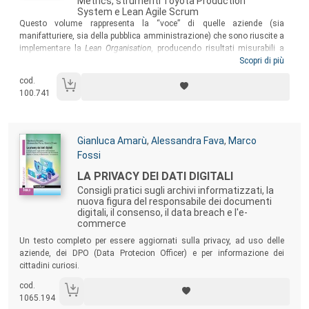
Metrics, strumenti Toyota Production
System e Lean Agile Scrum
Sommario:
Questo volume rappresenta la “voce” di quelle aziende (sia
manifatturiere, sia della pubblica amministrazione) che sono riuscite a
implementare la
Lean Organisation
, producendo risultati misurabili a
livello di conto economico e di soddisfazione clienti. Uno dei pochi
Scopri di più
testi che, in maniera operativa, tramite continui esempi e applicazioni
cod.
concrete, può insegnare alle organizzazioni italiane come iniziare
100.741
questo percorso verso l’eccellenza.
Autori:
Gianluca Amarù
,
Alessandra Fava
,
Marco
Fossi
Titolo:
LA PRIVACY DEI DATI DIGITALI
Consigli pratici sugli archivi informatizzati, la
nuova figura del responsabile dei documenti
digitali, il consenso, il data breach e l'e-
commerce
Sommario:
Un testo completo per essere aggiornati sulla privacy, ad uso delle
aziende, dei DPO (Data Protecion Officer) e per informazione dei
cittadini curiosi.
cod.
1065.194