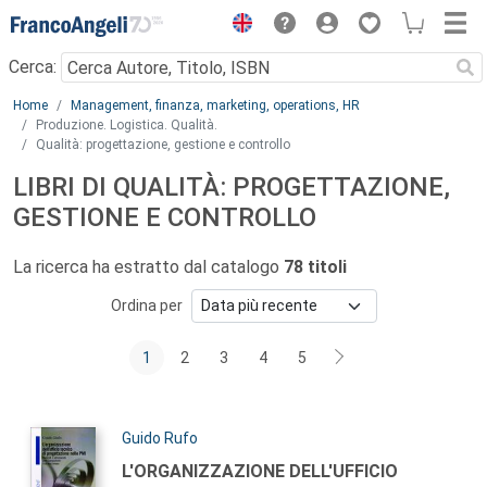
Menu
Cerca:
Main content
Home
Management, finanza, marketing, operations, HR
Produzione. Logistica. Qualità.
Qualità: progettazione, gestione e controllo
LIBRI DI QUALITÀ: PROGETTAZIONE,
GESTIONE E CONTROLLO
La ricerca ha estratto dal catalogo
78 titoli
Ordina per
1
2
3
4
5
Autori:
Guido Rufo
Titolo:
L'ORGANIZZAZIONE DELL'UFFICIO