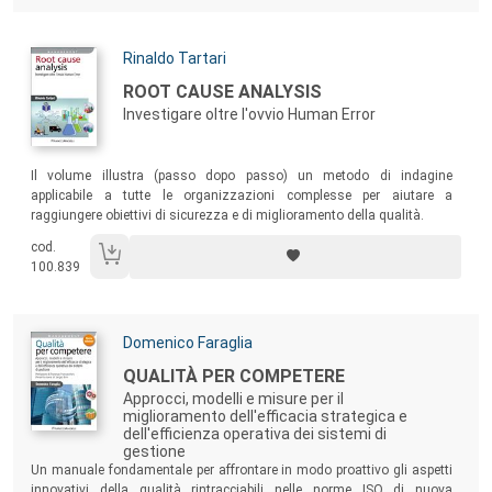
Autori:
Rinaldo Tartari
Titolo:
ROOT CAUSE ANALYSIS
Investigare oltre l'ovvio Human Error
Sommario:
Il volume illustra (passo dopo passo) un metodo di indagine
applicabile a tutte le organizzazioni complesse per aiutare a
raggiungere obiettivi di sicurezza e di miglioramento della qualità.
cod.
100.839
Autori:
Domenico Faraglia
Titolo:
QUALITÀ PER COMPETERE
Approcci, modelli e misure per il
miglioramento dell'efficacia strategica e
dell'efficienza operativa dei sistemi di
gestione
Sommario:
Un manuale fondamentale per affrontare in modo proattivo gli aspetti
innovativi della qualità rintracciabili nelle norme ISO di nuova