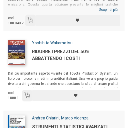
emissione. Questa
quarta edizione presenta le migliori pratiche
correnti del settore Aerospazio e Difesa, altresì diffuse nell’industria
Scopri di più
Automobilistica, generalmente considerate le più efficaci per la
cod.
realizzazione di un processo di Problem Solving o di uno specifico
100.840.2
compito, ossia le metodologie 5S (Cinque Esse), 8D (Otto Discipline),
5W (5 Whys), 3L-5Y (3 Legged - 5 Whys), RCCA (Root Cause Corrective
Actions), FMEA (Failure Mode & Effect Analysis) e APQP (Advanced
Product Quality Planning).
Autori:
Yoshihito Wakamatsu
Titolo:
RIDURRE I PREZZI DEL 50%
ABBATTENDO I COSTI
Sommario:
Dal più importante esperto vivente del Toyota Production System, un
libro per i piccoli e medi imprenditori italiani. Una vera e proprio guida
rivolta a chi governa le aziende che accettano la sfida di creare profitti
non riducendo del 10 o 20% i costi, ma mirando a dimezzarli.
Perché
cod.
questo è possibile e il libro spiega come!
1800.1
Autori:
Andrea Chiarini
,
Marco Vicenza
Titolo:
STRUMENTI STATISTICI AVANZATI