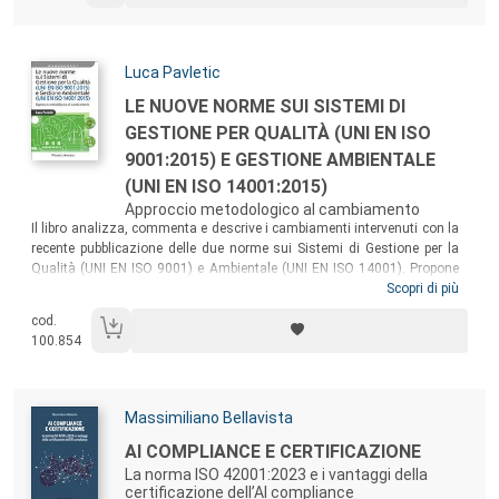
Autori:
Luca Pavletic
Titolo:
LE NUOVE NORME SUI SISTEMI DI
GESTIONE PER QUALITÀ (UNI EN ISO
9001:2015) E GESTIONE AMBIENTALE
(UNI EN ISO 14001:2015)
Approccio metodologico al cambiamento
Sommario:
Il libro analizza, commenta e descrive i cambiamenti intervenuti con la
recente pubblicazione delle due norme sui Sistemi di Gestione per la
Qualità (UNI EN ISO 9001) e Ambientale (UNI EN ISO 14001). Propone
una metodologia operativa volta ad aiutare il cambiamento e a
Scopri di più
modificare, ove necessario, la struttura del Sistema di Gestione in
cod.
essere. Si rivolge sia alle figure professionalmente coinvolte (aziende,
100.854
consulenti, auditor, ecc.) sia alle persone che intendono, per la prima
volta, avvicinarsi a queste tematiche.
Autori:
Massimiliano Bellavista
Titolo:
AI COMPLIANCE E CERTIFICAZIONE
La norma ISO 42001:2023 e i vantaggi della
certificazione dell’AI compliance