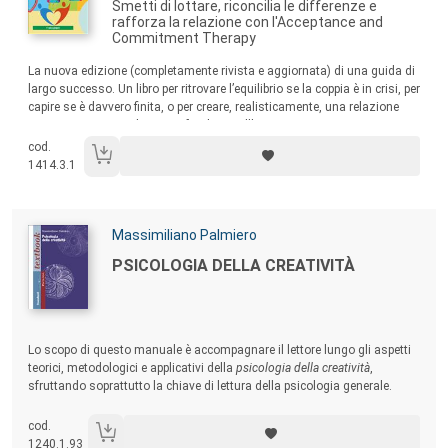
Smetti di lottare, riconcilia le differenze e
rafforza la relazione con l'Acceptance and
Commitment Therapy
Sommario:
La nuova edizione (completamente rivista e aggiornata) di una guida di
largo successo. Un libro per ritrovare l’equilibrio se la coppia è in crisi, per
capire se è davvero finita, o per creare, realisticamente, una relazione
autentica, gioiosa, duratura, fondata sull’amore.
cod.
1414.3.1
Autori:
Massimiliano Palmiero
Titolo:
PSICOLOGIA DELLA CREATIVITÀ
Sommario:
Lo scopo di questo manuale è accompagnare il lettore lungo gli aspetti
teorici, metodologici e applicativi della
psicologia della creatività
,
sfruttando soprattutto la chiave di lettura della psicologia generale.
L’obiettivo è rendere la psicologia della creatività accessibile a tutti.
cod.
1240.1.93