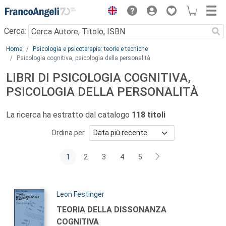
Menu
Cerca:
Main content
Home
Psicologia e psicoterapia: teorie e tecniche
Psicologia cognitiva, psicologia della personalità
LIBRI DI PSICOLOGIA COGNITIVA,
PSICOLOGIA DELLA PERSONALITÀ
La ricerca ha estratto dal catalogo
118 titoli
Ordina per
1
2
3
4
5
Autori:
Leon Festinger
Titolo:
TEORIA DELLA DISSONANZA
COGNITIVA