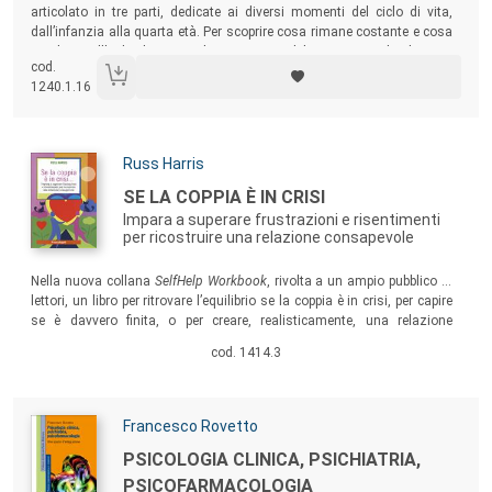
articolato in tre parti, dedicate ai diversi momenti del ciclo di vita,
dall’infanzia alla quarta età. Per scoprire cosa rimane costante e cosa
cambia nell’individuo con il trascorrere del tempo, quali elementi
cod.
concorrono a definire la sua identità e quali invece il suo
1240.1.16
rinnovamento, come evolvono le funzioni psichiche.
Autori:
Russ Harris
Titolo:
SE LA COPPIA È IN CRISI
Impara a superare frustrazioni e risentimenti
per ricostruire una relazione consapevole
Sommario:
Nella nuova collana
SelfHelp Workbook
, rivolta a un ampio pubblico di
lettori, un libro per ritrovare l’equilibrio se la coppia è in crisi, per capire
se è davvero finita, o per creare, realisticamente, una relazione
autentica, gioiosa, duratura, fondata sull’amore.
cod. 1414.3
Autori:
Francesco Rovetto
Titolo:
PSICOLOGIA CLINICA, PSICHIATRIA,
PSICOFARMACOLOGIA