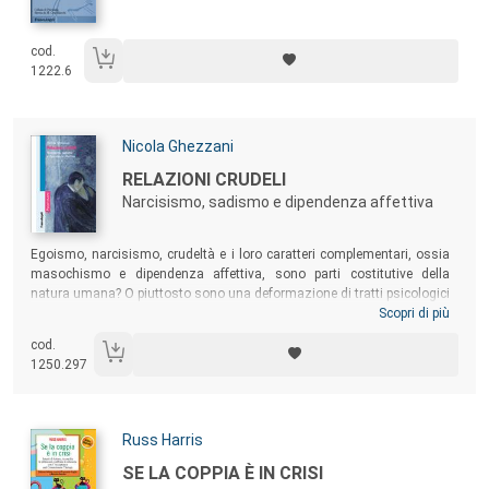
cod.
1222.6
Autori:
Nicola Ghezzani
Titolo:
RELAZIONI CRUDELI
Narcisismo, sadismo e dipendenza affettiva
Sommario:
Egoismo, narcisismo, crudeltà e i loro caratteri complementari, ossia
masochismo e dipendenza affettiva, sono parti costitutive della
natura umana? O piuttosto sono una deformazione di tratti psicologici
che avrebbero potuto avere un miglior destino? L’Autore risponde a
Scopri di più
questa domanda attraverso avvincenti storie cliniche e psicobiografie
cod.
di icone della cultura come Ingmar Bergman (“un egoista”, secondo la
1250.297
sua stessa definizione) e il fondatore del sadismo, il marchese De
Sade.
Autori:
Russ Harris
Titolo:
SE LA COPPIA È IN CRISI