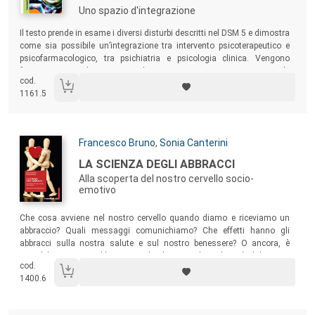
Uno spazio d'integrazione
Sommario:
Il testo prende in esame i diversi disturbi descritti nel DSM 5 e dimostra
come sia possibile un’integrazione tra intervento psicoterapeutico e
psicofarmacologico, tra psichiatria e psicologia clinica. Vengono
fornite precise indicazioni pratiche, suggerimenti e prospettive per tale
cod.
integrazione, con pochi rimandi teorici e molta pratica clinica.
1161.5
Autori:
Francesco Bruno
,
Sonia Canterini
Titolo:
LA SCIENZA DEGLI ABBRACCI
Alla scoperta del nostro cervello socio-
emotivo
Sommario:
Che cosa avviene nel nostro cervello quando diamo e riceviamo un
abbraccio? Quali messaggi comunichiamo? Che effetti hanno gli
abbracci sulla nostra salute e sul nostro benessere? O ancora, è
possibile inviare un abbraccio anche distanza di migliaia di chilometri?
cod.
Un testo emozionante per tutti gli appassionati di neuroscienze e
1400.6
psicologia.