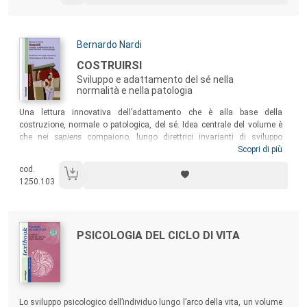
Autori:
Bernardo Nardi
Titolo:
COSTRUIRSI
Sviluppo e adattamento del sé nella
normalità e nella patologia
Sommario:
Una lettura innovativa dell’adattamento che è alla base della
costruzione, normale o patologica, del sé. Idea centrale del volume è
che nei
sapiens
compaiono, lungo direttrici invarianti di sviluppo
condizionate da fattori genetici e appresi, modalità di strutturare
Scopri di più
l’esperienza in organizzazioni di significato personale (OSP) che
cod.
forniscono il miglior adattamento e la migliore reciprocità possibile nel
1250.103
proprio ambiente maturativo. Di queste viene introdotta una nuova
terminologia “fisiologica”, che ne mette in risalto potenzialità e risorse.
Autori:
Titolo:
PSICOLOGIA DEL CICLO DI VITA
Sommario:
Lo sviluppo psicologico dell’individuo lungo l’arco della vita, un volume