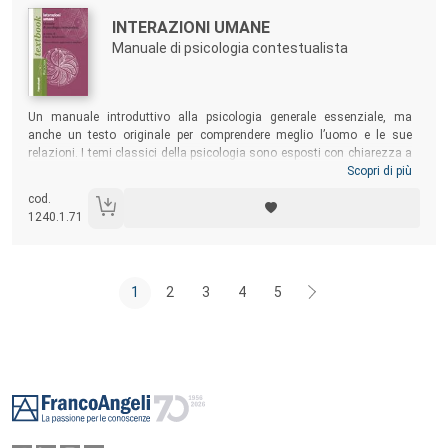
Autori:
Titolo:
INTERAZIONI UMANE
Manuale di psicologia contestualista
Sommario:
Un manuale introduttivo alla psicologia generale essenziale, ma
anche un testo originale per comprendere meglio l’uomo e le sue
relazioni. I temi classici della psicologia sono esposti con chiarezza a
studenti ma anche a semplici curiosi. Questa nuova edizione è
Scopri di più
aggiornata e ampliata, grazie a tre nuovi capitoli: uno sull’economia
cod.
comportamentale e i processi di scelta; uno sulle applicazioni dei
1240.1.71
principi dell’apprendimento; uno sulle più recenti teorie sui rapporti tra
cognizione e linguaggio.
1
2
3
4
5
Footer