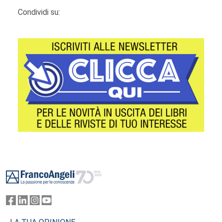
Condividi su:
Footer