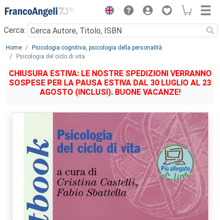
Menu
Cerca:
Main content
Home
Psicologia cognitiva, psicologia della personalità
Psicologia del ciclo di vita
CHIUSURA ESTIVA: LE NOSTRE SPEDIZIONI VERRANNO
SOSPESE PER LA PAUSA ESTIVA DAL 30 LUGLIO AL 23
AGOSTO (INCLUSI). BUONE VACANZE!