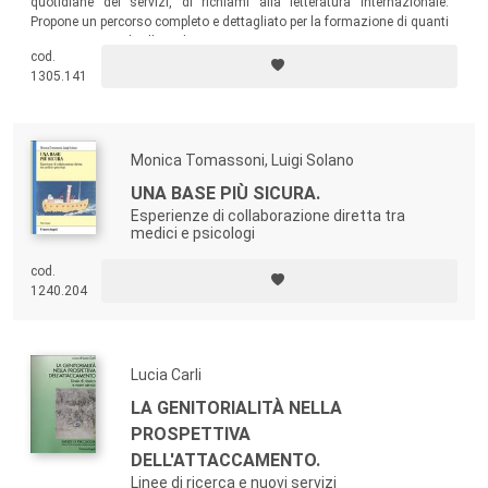
quotidiane dei servizi, di richiami alla letteratura internazionale.
Propone un percorso completo e dettagliato per la formazione di quanti
operano, a vario livello, nel contesto sanitario.
cod.
1305.141
Monica Tomassoni, Luigi Solano
UNA BASE PIÙ SICURA.
Esperienze di collaborazione diretta tra
medici e psicologi
cod.
1240.204
Lucia Carli
LA GENITORIALITÀ NELLA
PROSPETTIVA
DELL'ATTACCAMENTO.
Linee di ricerca e nuovi servizi