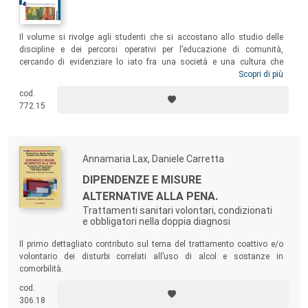
Il volume si rivolge agli studenti che si accostano allo studio delle
discipline e dei percorsi operativi per l’educazione di comunità,
cercando di evidenziare lo iato fra una società e una cultura che
guardano alla dimensione dell’innovazione scientifica e tecnologica, ai
Scopri di più
principi di convivenza, ma che fanno fatica a interrogarsi su chi “curi la
cod.
comunità”, chi si faccia carico di accompagnarla e sostenerla nei
772.15
complessi processi di trasformazione.
Annamaria Lax, Daniele Carretta
DIPENDENZE E MISURE
ALTERNATIVE ALLA PENA.
Trattamenti sanitari volontari, condizionati
e obbligatori nella doppia diagnosi
Il primo dettagliato contributo sul tema del trattamento coattivo e/o
volontario dei disturbi correlati all’uso di alcol e sostanze in
comorbilità.
cod.
306.18