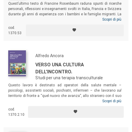
Quest’ultimo testo di Francine Rosenbaum raduna spunti di ricerche
personali, riflessioni e insegnamenti svolti in Italia, Francia e Svizzera
durante gli anni di esperienza con i bambini e le famiglie migranti. La
specificità del suo approccio etnoclinico è determinata sia dalla sua
Scopri di più
passione per le tematiche relative alla migrazione, sia dal suo
cod.
impegno civico e umano. Gli scritti trasmettono esperienze che
1370.53
suggeriscono nuove strade percorribili per sostenere i passaggi
esistenziali che siamo tutti portati ad affrontare in questo nostro
mondo multiculturale ricco, problematico e sorprendente.
Alfredo Ancora
VERSO UNA CULTURA
DELL'INCONTRO.
Studi per una terapia transculturale
Questo lavoro è destinato ad operatori della salute mentale –
psicologi, assistenti sociali, psichiatri, infermieri – che lavorano
sul
territorio
di fronte a “quel nuovo che avanza”, allo straniero con il suo
bagaglio culturale di rifugiato, richiedente asilo, migrante. Il testo
Scopri di più
riporta ricerche ed esperienze con strutture psichiatriche e centri di
cod.
accoglienza allo scopo di dotare l’operatore di un
pensare/agire
1370.2.10
transculturale
, capace di rispondere a realtà sempre più complesse.