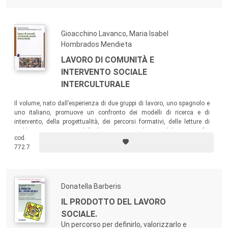
Gioacchino Lavanco, Maria Isabel
Hombrados Mendieta
LAVORO DI COMUNITÀ E
INTERVENTO SOCIALE
INTERCULTURALE
Il volume, nato dall’esperienza di due gruppi di lavoro, uno spagnolo e
uno italiano, promuove un confronto dei modelli di ricerca e di
intervento, della progettualità, dei percorsi formativi, delle letture di
problemi e processi, e delle
best practies
sul tema del rapporto fra
cod.
intervento e processi di sviluppo di comunità.
772.7
Donatella Barberis
IL PRODOTTO DEL LAVORO
SOCIALE.
Un percorso per definirlo, valorizzarlo e