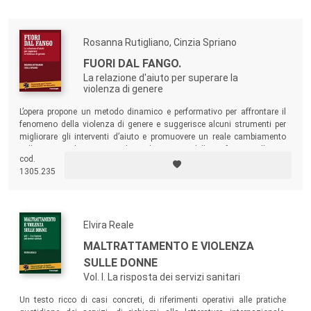
Rosanna Rutigliano, Cinzia Spriano
FUORI DAL FANGO.
La relazione d'aiuto per superare la
violenza di genere
L’opera propone un metodo dinamico e performativo per affrontare il
fenomeno della violenza di genere e suggerisce alcuni strumenti per
migliorare gli interventi d’aiuto e promuovere un reale cambiamento
nella vittima. Il testo si rivolge agli operatori delle professioni d’aiuto,
cod.
interessati a implementare le competenze metodologiche per
1305.235
governare il processo di cambiamento nei rapporti di genere.
Elvira Reale
MALTRATTAMENTO E VIOLENZA
SULLE DONNE
Vol. I. La risposta dei servizi sanitari
Un testo ricco di casi concreti, di riferimenti operativi alle pratiche