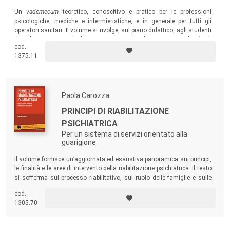
Un
vademecum
teoretico, conoscitivo e pratico per
le professioni
psicologiche, mediche e infermieristiche, e in generale per tutti gli
operatori sanitari. Il volume si rivolge, sul piano didattico, agli studenti
dei diversi corsi di laurea, caratterizzandosi per semplicità di
cod.
esposizione ed efficacia educativa. Ampio spazio ha il tema della
1375.11
comunicazione, soprattutto relativa ai pazienti e ai familiari nelle
situazioni di crisi.
Paola Carozza
PRINCIPI DI RIABILITAZIONE
PSICHIATRICA
Per un sistema di servizi orientato alla
guarigione
Il volume fornisce un’aggiornata ed esaustiva panoramica sui principi,
le finalità e le aree di intervento della riabilitazione psichiatrica. Il testo
si sofferma sul processo riabilitativo, sul ruolo delle famiglie e sulle
competenze che gli operatori devono maturare e fornisce una raccolta
cod.
sistematica di linee-guida che orientino gli operatori nella pratica
1305.70
quotidiana e colmino un vuoto nella formazione dei professionisti.