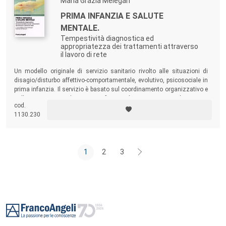
Maria Grazia Melegari
PRIMA INFANZIA E SALUTE
MENTALE.
Tempestività diagnostica ed
appropriatezza dei trattamenti attraverso
il lavoro di rete
Un modello originale di servizio sanitario rivolto alle situazioni di
disagio/disturbo affettivo-comportamentale, evolutivo, psicosociale in
prima infanzia. Il servizio è basato sul coordinamento organizzativo e
sulla cooperazione di risorse professionali appartenenti a più strutture
cod.
dell’Azienda Sanitaria.
1130.230
1
2
3
Footer