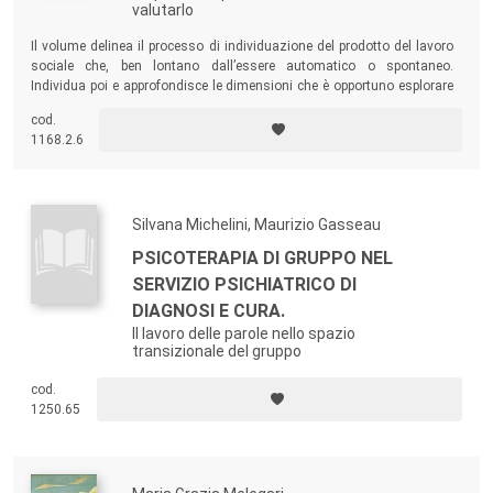
valutarlo
Il volume delinea il processo di individuazione del prodotto del lavoro
sociale che, ben lontano dall’essere automatico o spontaneo.
Individua poi e approfondisce le dimensioni che è opportuno esplorare
– il processo di conoscenza-azione, la relazione con l’utente/cliente,
cod.
gli orientamenti, il ruolo delle autorità, la razionalità strumentale e la
1168.2.6
valutazione – per coglierne le connessioni con la produzione.
Silvana Michelini, Maurizio Gasseau
PSICOTERAPIA DI GRUPPO NEL
SERVIZIO PSICHIATRICO DI
DIAGNOSI E CURA.
Il lavoro delle parole nello spazio
transizionale del gruppo
cod.
1250.65