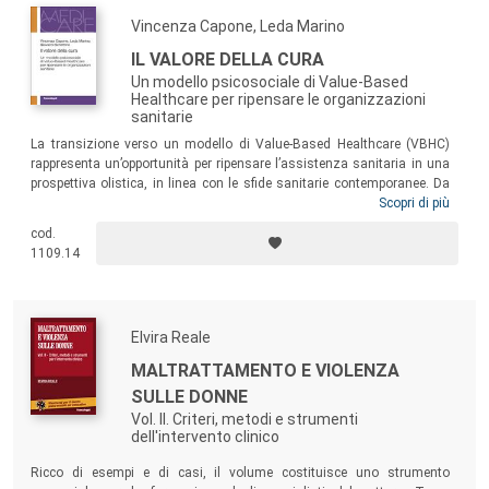
Vincenza Capone, Leda Marino
IL VALORE DELLA CURA
Un modello psicosociale di Value-Based
Healthcare per ripensare le organizzazioni
sanitarie
La transizione verso un modello di Value-Based Healthcare (VBHC)
rappresenta un’opportunità per ripensare l’assistenza sanitaria in una
prospettiva olistica, in linea con le sfide sanitarie contemporanee. Da
un’inedita prospettiva psicosociale, il volume introduce il modello del
Scopri di più
VBHC con l’obiettivo di fornire ai professionisti della salute uno
cod.
strumento teorico e pratico per costruire valore assieme agli utenti,
1109.14
nell’ottica di un’organizzazione sanitaria vista come luogo accogliente
per le risorse umane che la vivono.
Elvira Reale
MALTRATTAMENTO E VIOLENZA
SULLE DONNE
Vol. II. Criteri, metodi e strumenti
dell'intervento clinico
Ricco di esempi e di casi, il volume costituisce uno strumento