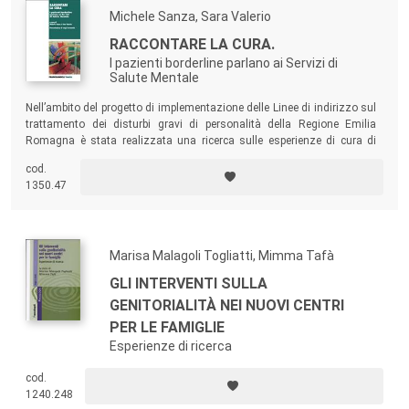
Michele Sanza, Sara Valerio
RACCONTARE LA CURA.
I pazienti borderline parlano ai Servizi di
Salute Mentale
Nell’ambito del progetto di implementazione delle Linee di indirizzo sul
trattamento dei disturbi gravi di personalità della Regione Emilia
Romagna è stata realizzata una ricerca sulle esperienze di cura di
pazienti con diagnosi di disturbo borderline di personalità. Il volume
cod.
presenta i testi delle narrazioni dei pazienti e i risultati completi
1350.47
dell’analisi qualitativa delle narrazioni.
Marisa Malagoli Togliatti, Mimma Tafà
GLI INTERVENTI SULLA
GENITORIALITÀ NEI NUOVI CENTRI
PER LE FAMIGLIE
Esperienze di ricerca
cod.
1240.248