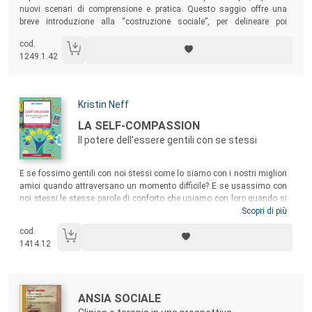
nuovi scenari di comprensione e pratica. Questo saggio offre una
breve introduzione alla “costruzione sociale”, per delineare poi
l’orizzonte del cambiamento. Viene dato particolare rilievo a temi quali
cod.
la comunicazione terapeutica, la narrazione e le pratiche terapeutiche,
1249.1.42
sia tradizionali che contemporanee.
Autori:
Kristin Neff
Titolo:
LA SELF-COMPASSION
Il potere dell'essere gentili con se stessi
Sommario:
E se fossimo gentili con noi stessi come lo siamo con i nostri migliori
amici quando attraversano un momento difficile? E se usassimo con
noi stessi le stesse parole di conforto che usiamo con loro quando si
tormentano dai sensi di colpa per aver commesso uno sbaglio?
Scopri di più
Usando i risultati della ricerca empirica, il vissuto personale, esercizi
cod.
pratici e un grande senso dell’umorismo, l’autrice spiega come uscire
1414.12
da emozioni distruttive per poter essere più felici e sani.
Autori:
Titolo:
ANSIA SOCIALE