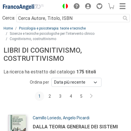
Menu
Cerca:
Main content
Home
Psicologia e psicoterapia: teorie e tecniche
Scienze e tecniche psicologiche per l'intervento clinico
Cognitivismo, costruttivismo
LIBRI DI COGNITIVISMO,
COSTRUTTIVISMO
La ricerca ha estratto dal catalogo
175 titoli
Ordina per
1
2
3
4
5
Autori:
Camillo Loriedo
,
Angelo Picardi
Titolo:
DALLA TEORIA GENERALE DEI SISTEMI