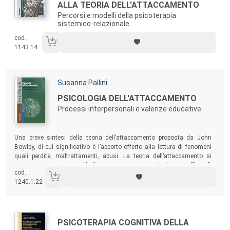
ALLA TEORIA DELL'ATTACCAMENTO
Percorsi e modelli della psicoterapia
sistemico-relazionale
cod.
1143.14
Autori:
Susanna Pallini
Titolo:
PSICOLOGIA DELL'ATTACCAMENTO
Processi interpersonali e valenze educative
Sommario:
Una breve sintesi della teoria dell’attaccamento proposta da John
Bowlby, di cui significativo è l’apporto offerto alla lettura di fenomeni
quali perdite, maltrattamenti, abusi. La teoria dell’attaccamento si
pone come una teoria sulla “costruzione e rottura dei legami affettivi”,
cod.
legami che hanno radici e fondamento nelle prime relazioni
1240.1.22
d’attaccamento al genitore o alle altre figure di riferimento.
Autori:
Titolo:
PSICOTERAPIA COGNITIVA DELLA