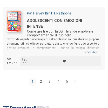
Autori:
Pat Harvey
,
Britt H. Rathbone
Titolo:
ADOLESCENTI CON EMOZIONI
INTENSE
Come gestire con la DBT le sfide emotive e
comportamentali di tuo figlio
Sommario:
Scritto da esperti psicoterapeuti dell’adolescenza, questo libro propone
strumenti utili ed efficaci per aiutare sia te che tuo figlio adolescente a
gestire emozioni e comportamenti usando la terapia dialettico
comportamentale (DBT). Troverai spunti per capire meglio lui e
Scopri di più
insieme strategie per rispondere ai comportamenti problematici e
cod.
prenderti cura di te stesso e della tua famiglia. Una guida
1414.15
fondamentale per scoprire un nuovo modo di vivere insieme e lavorare
per un cambiamento positivo.
1
2
3
4
5
Footer