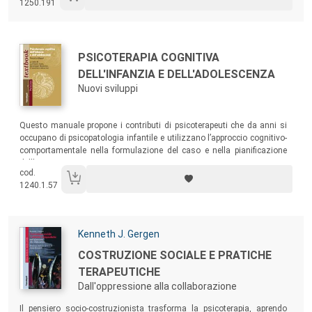
1250.191
Autori:
Titolo:
PSICOTERAPIA COGNITIVA
DELL'INFANZIA E DELL'ADOLESCENZA
Nuovi sviluppi
Sommario:
Questo manuale propone i contributi di psicoterapeuti che da anni si
occupano di psicopatologia infantile e utilizzano l’approccio cognitivo-
comportamentale nella formulazione del caso e nella pianificazione
dell’intervento.
cod.
1240.1.57
Autori:
Kenneth J. Gergen
Titolo:
COSTRUZIONE SOCIALE E PRATICHE
TERAPEUTICHE
Dall'oppressione alla collaborazione
Sommario:
Il pensiero socio-costruzionista trasforma la psicoterapia, aprendo