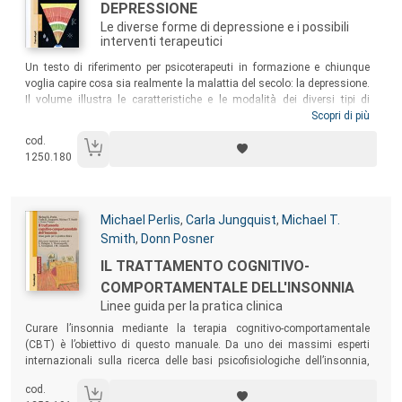
DEPRESSIONE
Le diverse forme di depressione e i possibili
interventi terapeutici
Sommario:
Un testo di riferimento per psicoterapeuti in formazione e chiunque
voglia capire cosa sia realmente la malattia del secolo: la depressione.
Il volume illustra le caratteristiche e le modalità dei diversi tipi di
depressione, i disturbi dell’umore, le tecniche per ristrutturarne gli
Scopri di più
elementi psicopatologici e i modelli disponibili per la riorganizzazione
cod.
terapeutica dei pensieri, delle emozioni, dei comportamenti, delle
1250.180
relazioni e dei significati.
Autori:
Michael Perlis
,
Carla Jungquist
,
Michael T.
Smith
,
Donn Posner
Titolo:
IL TRATTAMENTO COGNITIVO-
COMPORTAMENTALE DELL'INSONNIA
Linee guida per la pratica clinica
Sommario:
Curare l’insonnia mediante la terapia cognitivo-comportamentale
(CBT) è l’obiettivo di questo manuale. Da uno dei massimi esperti
internazionali sulla ricerca delle basi psicofisiologiche dell’insonnia,
uno strumento pratico e di facile consultazione rivolto a psicologi,
cod.
psichiatri e neurologi.