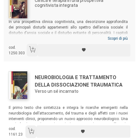
Clinica e terapia in una prospettiva
cognitivista integrata
Sommario:
In una prospettiva clinica cognitivista, una descrizione approfondita
dei principali disturbi appartenenti allo spettro dell’ansia sociale: il
disturbo d’ansia sociale e il disturbo evitante di personalità. I capitoli
dedicati al trattamento descrivono le varie fasi dell’intervento in
Scopri di più
maniera dettagliata, facendo ampio uso di vignette cliniche
cod.
esemplificative e seguendo un approccio
step-by-step
. Tale approccio
1250.303
rende sicuramente più fruibile la comprensione delle strategie
terapeutiche e delle tecniche impiegate.
Autori:
Titolo:
NEUROBIOLOGIA E TRATTAMENTO
DELLA DISSOCIAZIONE TRAUMATICA
Verso un sé incarnato
Sommario:
Il primo testo che sintetizza e integra le ricerche emergenti nella
neurobiologia dell’attaccamento, del trauma e degli affetti con i nuovi
interventi clinici, proponendo un nuovo approccio neurobiologico. Una
guida fondamentale per i clinici che lavorano con le persone affette da
cod.
dissociazione traumatica, che potranno così selezionare gli interventi
1161.23
più appropriati per ottenere esiti positivi.