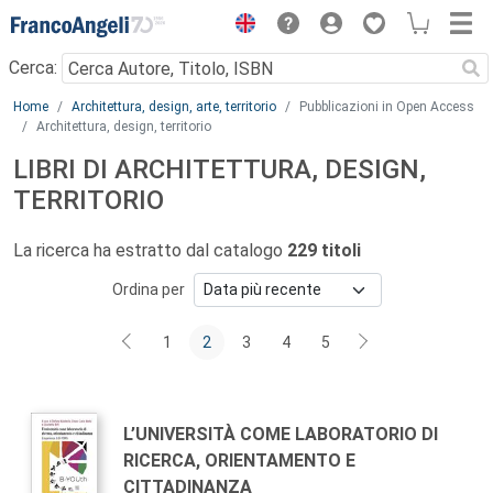
Menu
Cerca:
Main content
Home
Architettura, design, arte, territorio
Pubblicazioni in Open Access
Architettura, design, territorio
LIBRI DI ARCHITETTURA, DESIGN,
TERRITORIO
La ricerca ha estratto dal catalogo
229 titoli
Ordina per
1
2
3
4
5
Autori:
Titolo:
L’UNIVERSITÀ COME LABORATORIO DI
RICERCA, ORIENTAMENTO E
CITTADINANZA