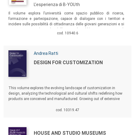
L’esperienza di B-YOUth
Sommario:
Il volume esplora l’università come spazio pubblico di ricerca,
formazione e partecipazione, capace di dialogare con i territori e
incidere sulle possibilità di cittadinanza delle giovani generazioni e si
interroga su quale ruolo dell’università pubblica in una società
cod. 10940.6
attraversata da profonde trasformazioni e da una crescente tensione
tra democratizzazione del sapere e logiche di performance.
Autori:
Andrea Ratti
Titolo:
DESIGN FOR CUSTOMIZATION
Sommario:
This volume explores the evolving landscape of customization in
design, analyzing the technological and cultural shifts redefining how
products are conceived and manufactured. Growing out of extensive
academic research, the volume investigates how Additive
Manufacturing, Computational Design, and Generative AI are enabling a
cod. 10319.47
transition from rigid mass production to a flexible model capable of
responding to the demand for uniqueness.
Autori:
Titolo:
HOUSE AND STUDIO MUSEUMS