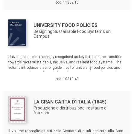
burocratizzazione dei processi e lunghi tempi di attuazione. D’altro
cod. 11862.10
canto i soggetti privati, mossi prevalentemente dalla
massimizzazione del profitto, hanno dimostrato un’inadeguata
attenzione ai bisogni delle comunità e uno scarso interesse per la
rigenerazione di aree non economicamente appetibili. La terza via per
Autori:
Titolo:
UNIVERSITY FOOD POLICIES
la rigenerazione di questi preziosi luoghi non può che arrivare dalle
Designing Sustainable Food Systems on
stesse comunità che li abitano, ma è necessario procedere a una loro
Campus
riorganizzazione e istituzionalizzazione.
Sommario:
Universities are increasingly recognised as key actors in the transition
towards more sustainable, inclusive, and resilient food systems. The
volume introduces a set of guidelines for university food policies and
investigates their application through prototyping activities carried out in
different Italian institutional contexts.
cod. 10319.48
Autori:
Titolo:
LA GRAN CARTA D'ITALIA (1845)
Produzione e distribuzione, restauro e
fruizione
Sommario:
Il volume raccoglie gli atti della Giornata di studi dedicata alla Gran