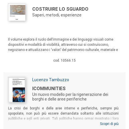
redatti dal gruppo di ricerca e pubblicati sulla piattaforma ministeriale
(
https://censimentoarchitetturecontemporanee.cultura.gov.it/
), dopo
Autori:
Titolo:
COSTRUIRE LO SGUARDO
un’ulteriore selezione temporale e contestuale, sono stati rielaborati e
Saperi, metodi, esperienze
ampliati nei contenuti per questa pubblicazione. L’invito a una
riflessione su queste tematiche è stato esteso alle Istituzioni
coinvolte, a giovani studiosi e al comitato scientifico della collana.
Sommario:
Il volume esplora il ruolo dell’immagine e dei linguaggi visuali come
dispositivi e modalità di visibilità, attraverso cui si costruiscono,
negoziano e attualizzano i ‘valori’ del patrimonio culturale, materiale e
immateriale, accogliendo contributi che propongano riflessioni su
saperi, metodi ed esperienze nei segmenti della gestione, formazione,
cod. 10566.15
ricerca e professione.
Autori:
Lucenzo Tambuzzo
Titolo:
ICOMMUNITIES
Un nuovo modello per la rigenerazione dei
borghi e delle aree periferiche
Sommario:
La crisi dei borghi e delle aree interne e periferiche, sempre più
spopolate, non può più essere demandata soltanto alle istituzioni
pubbliche e agli enti privati. Tali politiche hanno ormai mostrato i loro
limiti, dovuti principalmente a risorse scarse e discontinue, eccessiva
Scopri di più