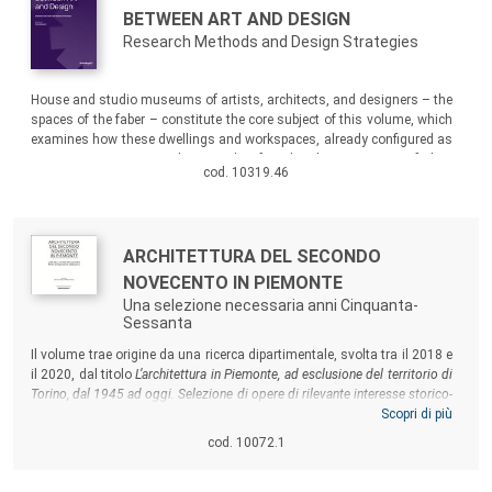
BETWEEN ART AND DESIGN
Research Methods and Design Strategies
Sommario:
House and studio museums of artists, architects, and designers – the
spaces of the faber – constitute the core subject of this volume, which
examines how these dwellings and workspaces, already configured as
museums or envisaged as such after the disappearance of their
cod. 10319.46
owners, may be systematically studied, classified, and enhanced
through the disciplinary lenses of art history, museology, and design.
Autori:
Titolo:
ARCHITETTURA DEL SECONDO
NOVECENTO IN PIEMONTE
Una selezione necessaria anni Cinquanta-
Sessanta
Sommario:
Il volume trae origine da una ricerca dipartimentale, svolta tra il 2018 e
il 2020, dal titolo
L’architettura in Piemonte, ad esclusione del territorio di
Torino, dal 1945 ad oggi. Selezione di opere di rilevante interesse storico-
artistico
che ha visto la costruzione critica e la redazione di una
Scopri di più
schedatura di 150 architetture d’autore per la campagna di censimento
cod. 10072.1
promossa dagli anni Duemila dalla Direzione Generale Creatività
Contemporanea del Ministero della Cultura. I singoli contributi allora