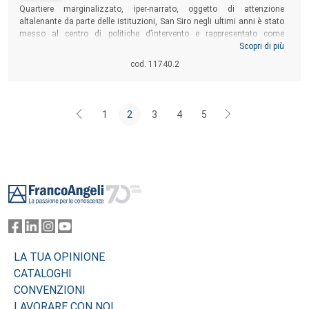
Sommario:
Quartiere marginalizzato, iper-narrato, oggetto di attenzione
altalenante da parte delle istituzioni, San Siro negli ultimi anni è stato
messo al centro di politiche d’intervento e rappresentato come
emblema della periferia italiana. Il libro esamina criticamente tale
Scopri di più
dinamica sullo sfondo di una riarticolazione del significato
cod. 11740.2
contemporaneo di periferia, a partire da ricerche etnografiche e
urbanistiche condotte dai due autori insieme ai membri del gruppo
CURA lab.
1
2
3
4
5
Footer
LA TUA OPINIONE
CATALOGHI
CONVENZIONI
LAVORARE CON NOI