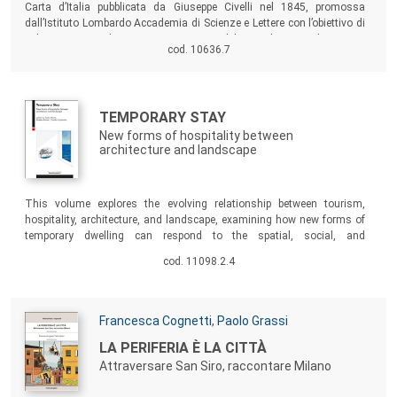
Carta d’Italia pubblicata da Giuseppe Civelli nel 1845, promossa
dall’Istituto Lombardo Accademia di Scienze e Lettere con l’obiettivo di
valorizzare e rendere pienamente accessibile uno dei propri documenti
cod. 10636.7
più significativi.
Autori:
Titolo:
TEMPORARY STAY
New forms of hospitality between
architecture and landscape
Sommario:
This volume explores the evolving relationship between tourism,
hospitality, architecture, and landscape, examining how new forms of
temporary dwelling can respond to the spatial, social, and
environmental challenges generated by contemporary mobility and
cod. 11098.2.4
tourism.
Autori:
Francesca Cognetti
,
Paolo Grassi
Titolo:
LA PERIFERIA È LA CITTÀ
Attraversare San Siro, raccontare Milano