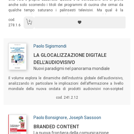
anche solo scorrendo i titoli dei programmi di cucina che ormai da
qualche tempo saturano i palinsesti televisivi. Ma qual è la
motivazione di tanto interesse produttivo e soprattutto del successo
cod.
che i diversi formati riscuotono nel pubblico?
278.1.6
Autori:
Paolo Sigismondi
Titolo:
LA GLOCALIZZAZIONE DIGITALE
DELL'AUDIOVISIVO
Nuovi paradigmi nel panorama mondiale
Sommario:
Il volume esplora le dinamiche dell’industria globale dell’audiovisivo,
analizzando in particolare le implicazioni dell’affermazione a livello
mondiale della nuova ondata di prodotti audiovisivi non-scripted
(come i reality show) e l’impatto e le conseguenze della rivoluzione
cod. 241.2.12
digitale sul contenuto, le piattaforme distributive, e i modelli di
business del settore.
Autori:
Paolo Bonsignore
,
Joseph Sassoon
Titolo:
BRANDED CONTENT
La nuova frontiera della comunicazione