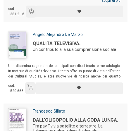
una sorta di “meta-format”: tanti programmi, di generi diversi, che, con
Scopri di più
tecniche di racconto multiple, compongono il medesimo evento
cod.
criminale rendendolo un testo di volta in volta spettacolarizzato
1381.2.16
secondo differenti chiavi di lettura.
Autori:
Angelo Alejandro De Marzo
Titolo:
QUALITÀ TELEVISIVA.
Un contributo alla sua comprensione sociale
Sommario:
Una disamina ragionata dei principali contributi teorici e metodologici
in materia di qualità televisiva. Il testo offre un punto di vista nell’ottica
dei Cultural Studies, e apre nuove vie di ricerca anche per quanto
riguarda le modalità di rilevazione, analizzando come i soggetti si
cod.
definiscono sotto il profilo della costruzione identitaria attraverso la
1520.666
Tv.
Autori:
Francesco Siliato
Titolo:
DALL'OLIGOPOLIO ALLA CODA LUNGA.
Tra pay Tv via satellite e terrestre. La
televisione italiana diventa digitale