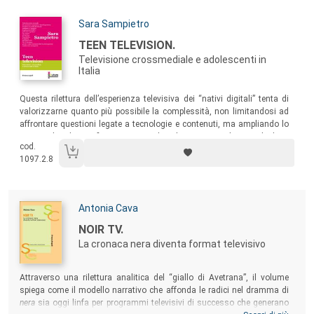
Autori:
Sara Sampietro
Titolo:
TEEN TELEVISION.
Televisione crossmediale e adolescenti in
Italia
Sommario:
Questa rilettura dell’esperienza televisiva dei “nativi digitali” tenta di
valorizzarne quanto più possibile la complessità, non limitandosi ad
affrontare questioni legate a tecnologie e contenuti, ma ampliando lo
spettro di indagine fino a comprendere il soggetto e il suo poliedrico
cod.
vissuto quotidiano.
1097.2.8
Autori:
Antonia Cava
Titolo:
NOIR TV.
La cronaca nera diventa format televisivo
Sommario:
Attraverso una rilettura analitica del “giallo di Avetrana”, il volume
spiega come il modello narrativo che affonda le radici nel dramma di
nera
sia oggi linfa per programmi televisivi di successo che generano