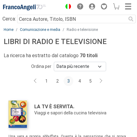
Menu
Cerca:
Main content
Home
Comunicazione e media
Radio e televisione
LIBRI DI RADIO E TELEVISIONE
La ricerca ha estratto dal catalogo
70 titoli
Ordina per
1
2
3
4
5
Autori:
Titolo:
LA TV È SERVITA.
Viaggi e sapori della cucina televisiva
Sommario:
Una vera e propria abbuffata. Questa è la sensazione che si prova