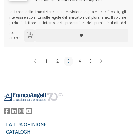
Sommario:
Le tappe della transizione alla televisione digitale: le difficoltà, gli
interessi e i conflitti sulle regole del mercato e del pluralismo. Il volume
guida il lettore all’interno dei processi e dei primi risultati del
cambiamento.
cod.
313.3.1
1
2
3
4
5
Footer
LA TUA OPINIONE
CATALOGHI