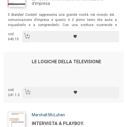
d'impresa
Sommario:
Il
Branded Content
rappresenta una grande novità nel mondo della
comunicazione d’impresa e questo è il primo testo che aiuta a
inquadrarlo e a comprenderlo. Con una scrittura scorrevole e
informale, un taglio pragmatico e una ricca serie di case histories (illy,
cod.
Hyunday, CocaCola, Lacta Greece, Ibm) e interviste ai maggiori esperti
640.10
sul tema.
Autori:
Titolo:
LE LOGICHE DELLA TELEVISIONE
cod.
241.1.3
Autori:
Marshall McLuhan
Titolo:
INTERVISTA A PLAYBOY.