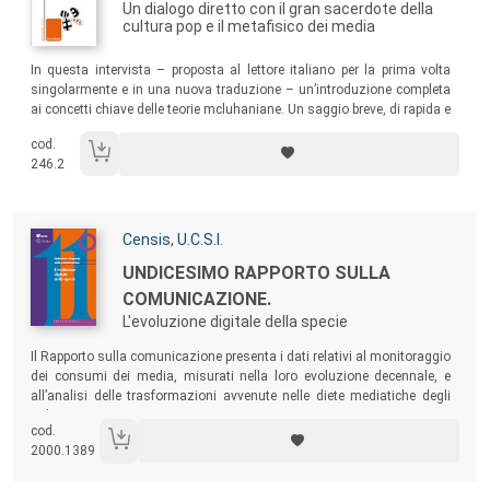
Un dialogo diretto con il gran sacerdote della
cultura pop e il metafisico dei media
Sommario:
In questa intervista – proposta al lettore italiano per la prima volta
singolarmente e in una nuova traduzione – un’introduzione completa
ai concetti chiave delle teorie mcluhaniane. Un saggio breve, di rapida e
facile lettura, che stupisce ancora oggi per la sua lucidità su molti
cod.
aspetti della società contemporanea.
246.2
Autori:
Censis
,
U.C.S.I.
Titolo:
UNDICESIMO RAPPORTO SULLA
COMUNICAZIONE.
L'evoluzione digitale della specie
Sommario:
Il Rapporto sulla comunicazione presenta i dati relativi al monitoraggio
dei consumi dei media, misurati nella loro evoluzione decennale, e
all’analisi delle trasformazioni avvenute nelle diete mediatiche degli
italiani.
cod.
2000.1389