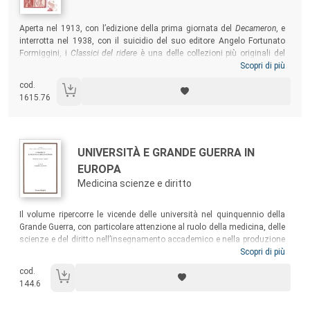
Sommario:
Aperta nel 1913, con l’edizione della prima giornata del
Decameron
, e
interrotta nel 1938, con il suicidio del suo editore Angelo Fortunato
Formiggini, i
Classici del ridere
è una delle collezioni più originali del
primo Novecento, in cui Formiggini vede un’occasione per offrire al suo
Scopri di più
pubblico una prospettiva diversa sugli eventi e sulla storia. I contributi
cod.
compresi in questo volume fanno luce sulla complessità di una
1615.76
proposta culturale che tanta importanza avrà nelle scelte editoriali del
secondo Novecento.
Autori:
Titolo:
UNIVERSITÀ E GRANDE GUERRA IN
EUROPA
Medicina scienze e diritto
Sommario:
Il volume ripercorre le vicende delle università nel quinquennio della
Grande Guerra, con particolare attenzione al ruolo della medicina, delle
scienze e del diritto nell’insegnamento accademico e nella produzione
scientifica. Il libro entra nei luoghi della conservazione e sviluppo della
Scopri di più
conoscenza, delineando la fisionomia del corpo docente alle prese con
cod.
il potere civile e militare. Nonostante i tempi difficili, i rapporti tra gli
144.6
accademici delle nazioni in guerra non cessano mai del tutto, così
come lo scambio di idee e il confronto su temi e problemi comuni.