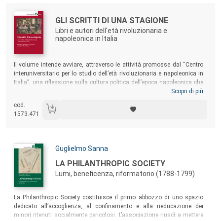
Autori:
Titolo:
GLI SCRITTI DI UNA STAGIONE
Libri e autori dell'età rivoluzionaria e
napoleonica in Italia
Sommario:
Il volume intende avviare, attraverso le attività promosse dal “Centro
interuniversitario per lo studio dell’età rivoluzionaria e napoleonica in
Italia”, una riflessione sulla cultura politica dell’epoca napoleonica che
coniughi insieme l’attenzione verso la produzione testuale (influenze,
Scopri di più
propositi dell’autore, strategie di scrittura e aspetti performativi del
cod.
linguaggio) con gli aspetti editoriali e materiali dei testi (supporto,
1573.471
tiratura, politiche editoriali) e i loro canali di diffusione.
Autori:
Guglielmo Sanna
Titolo:
LA PHILANTHROPIC SOCIETY
Lumi, beneficenza, riformatorio (1788-1799)
Sommario:
La Philanthropic Society costituisce il primo abbozzo di uno spazio
dedicato all’accoglienza, al confinamento e alla rieducazione dei
minori ritenuti socialmente pericolosi. L’associazione riuscì a mettere