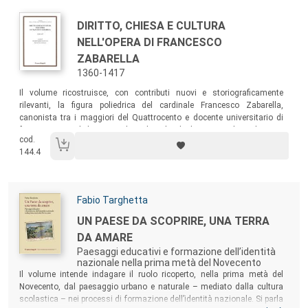
Autori:
Titolo:
DIRITTO, CHIESA E CULTURA
NELL'OPERA DI FRANCESCO
ZABARELLA
1360-1417
Sommario:
Il volume ricostruisce, con contributi nuovi e storiograficamente
rilevanti, la figura poliedrica del cardinale Francesco Zabarella,
canonista tra i maggiori del Quattrocento e docente universitario di
fama europea, diplomatico di vaglia, che diede un contributo decisivo
cod.
– dottrinale e politico – al superamento del Grande Scisma
144.4
d’Occidente, tanto che alcuni preconizzavano la sua elezione al
Pontificato.
Autori:
Fabio Targhetta
Titolo:
UN PAESE DA SCOPRIRE, UNA TERRA
DA AMARE
Paesaggi educativi e formazione dell’identità
nazionale nella prima metà del Novecento
Sommario:
Il volume intende indagare il ruolo ricoperto, nella prima metà del
Novecento, dal paesaggio urbano e naturale – mediato dalla cultura
scolastica – nei processi di formazione dell’identità nazionale. Si parla