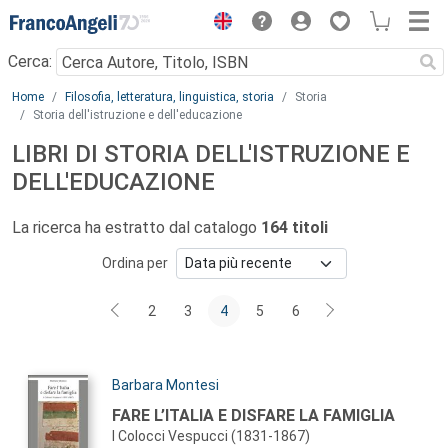
Menu
Cerca:
Main content
Home
Filosofia, letteratura, linguistica, storia
Storia
Storia dell'istruzione e dell'educazione
LIBRI DI STORIA DELL'ISTRUZIONE E
DELL'EDUCAZIONE
La ricerca ha estratto dal catalogo
164 titoli
Ordina per
2
3
4
5
6
Autori:
Barbara Montesi
Titolo:
FARE L’ITALIA E DISFARE LA FAMIGLIA
I Colocci Vespucci (1831-1867)