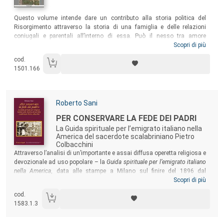
Sommario:
Questo volume intende dare un contributo alla storia politica del
Risorgimento attraverso la storia di una famiglia e delle relazioni
coniugali e parentali all’interno di essa. Può il nesso tra amore
romantico e amor di patria restituire nuove prospettive per la storia dei
Scopri di più
rapporti familiari e della vita privata? Il libro cerca di rispondere
cod.
attraverso lo studio del ricchissimo archivio Colocci Vespucci,
1501.166
famiglia di cui si ripercorrono le vicende dal 1831 al 1867.
Autori:
Roberto Sani
Titolo:
PER CONSERVARE LA FEDE DEI PADRI
La Guida spirituale per l’emigrato italiano nella
America del sacerdote scalabriniano Pietro
Colbacchini
Sommario:
Attraverso l’analisi di un’importante e assai diffusa operetta religiosa e
devozionale ad uso popolare – la
Guida spirituale per l’emigrato italiano
nella America
, data alle stampe a Milano sul finire del 1896 dal
religioso veneto padre Pietro Colbacchini –, il volume intende
Scopri di più
tratteggiare gli orientamenti di fondo e il peculiare ruolo esercitato dai
cod.
religiosi scalabriniani nella predisposizione di moderni strumenti di
1583.1.3
animazione pastorale e di educazione religiosa e civile per gli italiani
emigrati all’estero.