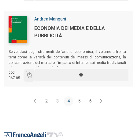
Autori:
Andrea Mangani
Titolo:
ECONOMIA DEI MEDIA E DELLA
PUBBLICITÀ
Sommario:
Servendosi degli strumenti dell’analisi economica, il volume affronta
temi come la varietà dei contenuti dei mezzi di comunicazione, la
concentrazione del mercato, l’impatto di Internet sui media tradizionali
e le strategie pubblicitarie degli inserzionisti. Con la stessa ottica sono
cod.
descritte le principali forme di intervento pubblico.
367.85
2
3
4
5
6
Footer