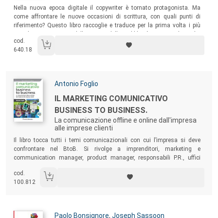
Sommario:
Nella nuova epoca digitale il copywriter è tornato protagonista. Ma
come affrontare le nuove occasioni di scrittura, con quali punti di
riferimento? Questo libro raccoglie e traduce per la prima volta i più
grandi annunci copy della storia della pubblicità: pietre miliari che
cod.
hanno fissato gli standard della scrittura più brillante, argomentando e
640.18
coinvolgendo, in equilibrio miracoloso tra leggerezza e umanità.
Autori:
Antonio Foglio
Titolo:
IL MARKETING COMUNICATIVO
BUSINESS TO BUSINESS.
La comunicazione offline e online dall'impresa
alle imprese clienti
Sommario:
Il libro tocca tutti i temi comunicazionali con cui l’impresa si deve
confrontare nel BtoB. Si rivolge a imprenditori, marketing e
communication manager, product manager, responsabili P.R., uffici
stampa, professionisti e operatori della comunicazione, studenti delle
cod.
facoltà della comunicazione, infine agli stessi operatori delle agenzie
100.812
della comunicazione.
Autori:
Paolo Bonsignore
,
Joseph Sassoon