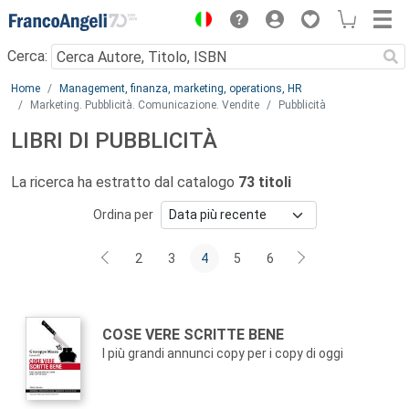
Menu
Cerca:
Main content
Home
Management, finanza, marketing, operations, HR
Marketing. Pubblicità. Comunicazione. Vendite
Pubblicità
LIBRI DI PUBBLICITÀ
La ricerca ha estratto dal catalogo
73 titoli
Ordina per
2
3
4
5
6
Autori:
Titolo:
COSE VERE SCRITTE BENE
I più grandi annunci copy per i copy di oggi