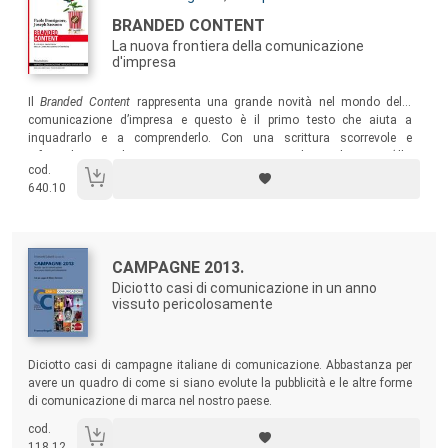
Titolo:
BRANDED CONTENT
La nuova frontiera della comunicazione
d'impresa
Sommario:
Il
Branded Content
rappresenta una grande novità nel mondo della
comunicazione d’impresa e questo è il primo testo che aiuta a
inquadrarlo e a comprenderlo. Con una scrittura scorrevole e
informale, un taglio pragmatico e una ricca serie di case histories (illy,
cod.
Hyunday, CocaCola, Lacta Greece, Ibm) e interviste ai maggiori esperti
640.10
sul tema.
Autori:
Titolo:
CAMPAGNE 2013.
Diciotto casi di comunicazione in un anno
vissuto pericolosamente
Sommario:
Diciotto casi di campagne italiane di comunicazione. Abbastanza per
avere un quadro di come si siano evolute la pubblicità e le altre forme
di comunicazione di marca nel nostro paese.
cod.
118.12