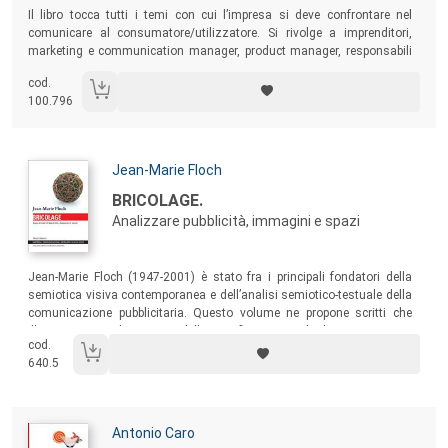
Sommario:
Il libro tocca tutti i temi con cui l’impresa si deve confrontare nel
comunicare al consumatore/utilizzatore. Si rivolge a imprenditori,
marketing e communication manager, product manager, responsabili
PR, uffici stampa, professionisti e operatori della comunicazione,
cod.
studenti delle facoltà della comunicazione nonché agli stessi operatori
100.796
delle agenzie della comunicazione.
Autori:
Jean-Marie Floch
Titolo:
BRICOLAGE.
Analizzare pubblicità, immagini e spazi
Sommario:
Jean-Marie Floch (1947-2001) è stato fra i principali fondatori della
semiotica visiva contemporanea e dell’analisi semiotico-testuale della
comunicazione pubblicitaria. Questo volume ne propone scritti che
illustrano come la scienza della significazione e dei linguaggi possa
cod.
intervenire in ambiti molto diversi della vita quotidiana e della
640.5
socialità, della cultura e della comunicazione.
Autori:
Antonio Caro