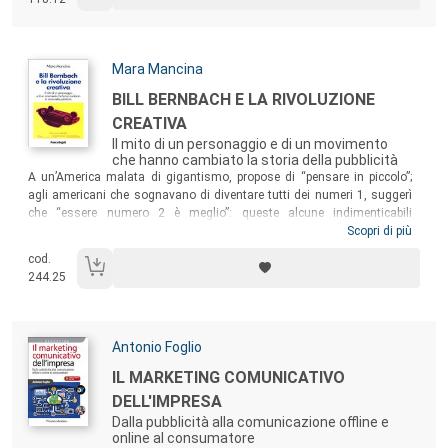
Autori:
Mara Mancina
Titolo:
BILL BERNBACH E LA RIVOLUZIONE
CREATIVA
Il mito di un personaggio e di un movimento
che hanno cambiato la storia della pubblicità
Sommario:
A un’America malata di gigantismo, propose di “pensare in piccolo”;
agli americani che sognavano di diventare tutti dei numeri 1, suggerì
che “essere numero 2 è meglio”: queste alcune indimenticabili
campagne pubblicitarie del leggendario Bill Bernbach, il pubblicitario più
Scopri di più
famoso del XX secolo. Il libro racconta come Bill riuscì a farsi strada e
cod.
a far da battistrada per tutto il movimento della cosiddetta
244.25
“rivoluzione creativa”, contro un potente establishment pubblicitario
governato da una rigida e chiusa élite Wasp. Nel libro troverete le sue
campagne più famose insieme al suo modo di pensare e lavorare.
Autori:
Antonio Foglio
Titolo:
IL MARKETING COMUNICATIVO
DELL'IMPRESA
Dalla pubblicità alla comunicazione offline e
online al consumatore