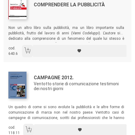
Titolo:
COMPRENDERE LA PUBBLICITÀ
Sommario:
Non un altro libro sulla pubblicità, ma un libro importante sulla
pubblicità, frutto del lavoro di anni (
Vanni Codeluppi
). L’autore si è
dedicato alla comprensione di un fenomeno del quale lui stesso è
stato protagonista come professionista e come docente.
cod.
640.6
Autori:
Titolo:
CAMPAGNE 2012.
Ventotto storie di comunicazione testimoni
dei nostri giorni
Sommario:
Un quadro di come si sono evolute la pubblicità e le altre forme di
comunicazione di marca non nel nostro paese. Ventotto casi di
campagne di comunicazione, scritti dai professionisti che le hanno
realizzate.
cod.
118.11