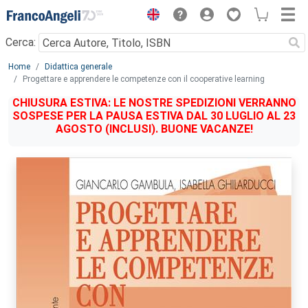
Menu
Cerca:
Main content
Home
Didattica generale
Progettare e apprendere le competenze con il cooperative learning
CHIUSURA ESTIVA: LE NOSTRE SPEDIZIONI VERRANNO
SOSPESE PER LA PAUSA ESTIVA DAL 30 LUGLIO AL 23
AGOSTO (INCLUSI). BUONE VACANZE!