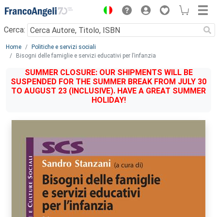
Menu
Cerca:
Main content
Home
Politiche e servizi sociali
Bisogni delle famiglie e servizi educativi per l’infanzia
SUMMER CLOSURE: OUR SHIPMENTS WILL BE
SUSPENDED FOR THE SUMMER BREAK FROM JULY 30
TO AUGUST 23 (INCLUSIVE). HAVE A GREAT SUMMER
HOLIDAY!