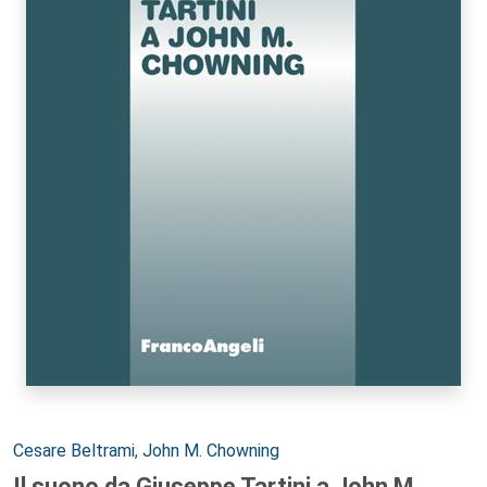
Autori:
Cesare Beltrami
,
John M. Chowning
Il suono da Giuseppe Tartini a John M.