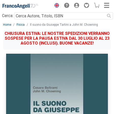
Menu
Cerca:
Main content
Home
Fisica
Il suono da Giuseppe Tartini a John M. Chowning
CHIUSURA ESTIVA: LE NOSTRE SPEDIZIONI VERRANNO
SOSPESE PER LA PAUSA ESTIVA DAL 30 LUGLIO AL 23
AGOSTO (INCLUSI). BUONE VACANZE!