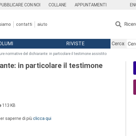
EN
PUBBLICARE CON NOI
COLLANE
APPUNTAMENTI
Ricer
 siamo
contatti
aiuto
OLUMI
RIVISTE
Cerca:
gure normative del dichiarante: in particolare il testimone assistito
ante: in particolare il testimone
e
113 KB
 per saperne di più
clicca qui