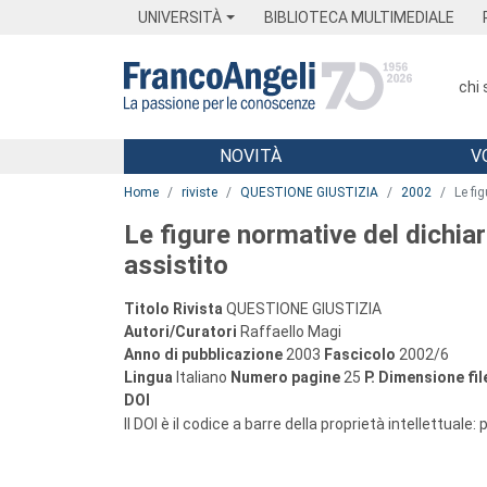
Menu
Main content
Footer
Menu
UNIVERSITÀ
BIBLIOTECA MULTIMEDIALE
chi
NOVITÀ
V
Main content
Home
riviste
QUESTIONE GIUSTIZIA
2002
Le fi
Le figure normative del dichiar
assistito
Titolo Rivista
QUESTIONE GIUSTIZIA
Autori/Curatori
Raffaello Magi
Anno di pubblicazione
2003
Fascicolo
2002/6
Lingua
Italiano
Numero pagine
25
P.
Dimensione fil
DOI
Il DOI è il codice a barre della proprietà intellettuale: