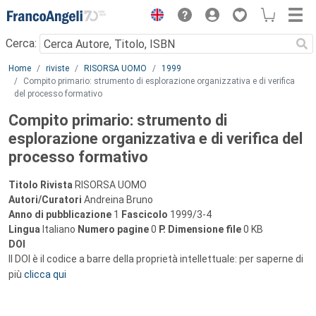
Menu
Cerca:
Main content
Home
riviste
RISORSA UOMO
1999
Compito primario: strumento di esplorazione organizzativa e di verifica
del processo formativo
Compito primario: strumento di
esplorazione organizzativa e di verifica del
processo formativo
Titolo Rivista
RISORSA UOMO
Autori/Curatori
Andreina Bruno
Anno di pubblicazione
1
Fascicolo
1999/3-4
Lingua
Italiano
Numero pagine
0
P.
Dimensione file
0 KB
DOI
Il DOI è il codice a barre della proprietà intellettuale: per saperne di
più
clicca qui