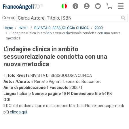
Menu
Cerca:
Main content
Home
riviste
RIVISTA DI SESSUOLOGIA CLINICA
2000
L'indagine clinica in ambito sessuorelazionale condotta con una nuova
metodica
L'indagine clinica in ambito
sessuorelazionale condotta con una
nuova metodica
Titolo Rivista
RIVISTA DI SESSUOLOGIA CLINICA
Autori/Curatori
Renato Vignati, Leonardo Boccadoro
Anno di pubblicazione
1
Fascicolo
2000/1
Lingua
Italiano
Numero pagine
18
P.
Dimensione file
64 KB
DOI
Il DOI è il codice a barre della proprietà intellettuale: per saperne di
più
clicca qui