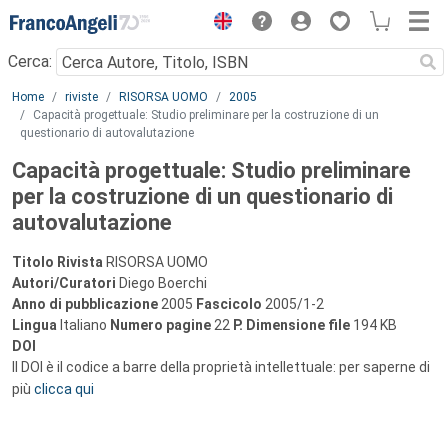
Menu
Cerca:
Main content
Home
riviste
RISORSA UOMO
2005
Capacità progettuale: Studio preliminare per la costruzione di un
questionario di autovalutazione
Capacità progettuale: Studio preliminare
per la costruzione di un questionario di
autovalutazione
Titolo Rivista
RISORSA UOMO
Autori/Curatori
Diego Boerchi
Anno di pubblicazione
2005
Fascicolo
2005/1-2
Lingua
Italiano
Numero pagine
22
P.
Dimensione file
194 KB
DOI
Il DOI è il codice a barre della proprietà intellettuale: per saperne di
più
clicca qui