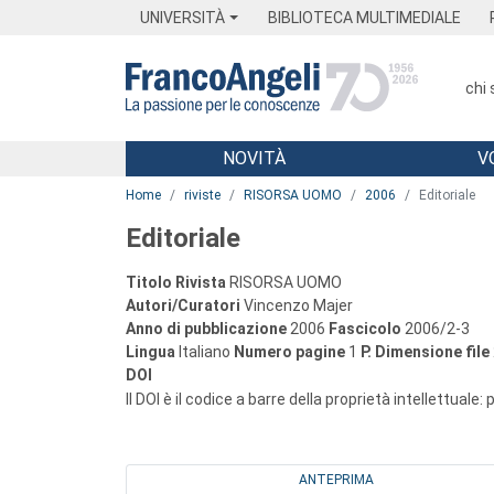
Menu
Main content
Footer
Menu
UNIVERSITÀ
BIBLIOTECA MULTIMEDIALE
chi
NOVITÀ
V
Main content
Home
riviste
RISORSA UOMO
2006
Editoriale
Editoriale
Titolo Rivista
RISORSA UOMO
Autori/Curatori
Vincenzo Majer
Anno di pubblicazione
2006
Fascicolo
2006/2-3
Lingua
Italiano
Numero pagine
1
P.
Dimensione file
DOI
Il DOI è il codice a barre della proprietà intellettuale:
ANTEPRIMA