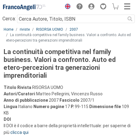
Menu
Cerca:
Main content
Home
riviste
RISORSA UOMO
2007
La continuità competitiva nel family business. Valori a confronto. Auto ed
etero-percezioni tra generazioni imprenditoriali
La continuità competitiva nel family
business. Valori a confronto. Auto ed
etero-percezioni tra generazioni
imprenditoriali
Titolo Rivista
RISORSA UOMO
Autori/Curatori
Matteo Pellegrini, Vincenzo Russo
Anno di pubblicazione
2007
Fascicolo
2007/1
Lingua
Italiano
Numero pagine
17
P.
99-115
Dimensione file
109
KB
DOI
Il DOI è il codice a barre della proprietà intellettuale: per saperne di
più
clicca qui