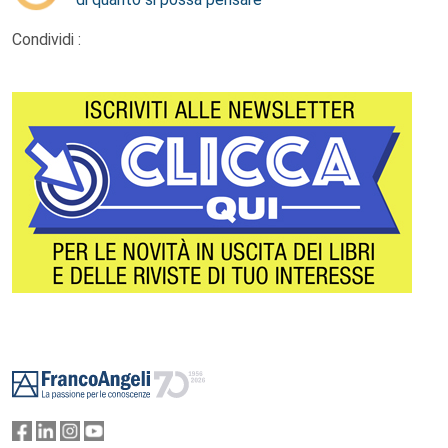
Condividi :
Footer