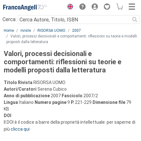
Menu
Cerca:
Main content
Home
riviste
RISORSA UOMO
2007
Valori, processi decisionali e comportamenti: riflessioni su teorie e modelli
proposti dalla letteratura
Valori, processi decisionali e
comportamenti: riflessioni su teorie e
modelli proposti dalla letteratura
Titolo Rivista
RISORSA UOMO
Autori/Curatori
Serena Cubico
Anno di pubblicazione
2007
Fascicolo
2007/2
Lingua
Italiano
Numero pagine
9
P.
221-229
Dimensione file
79
KB
DOI
Il DOI è il codice a barre della proprietà intellettuale: per saperne di
più
clicca qui