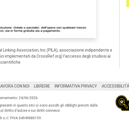
 Linking Association, Inc (PILA), associazione indipendente e
ogici implementati da CrossRef.org) l’accesso degli studiosi ai
scientifiche.
LAVORA CON NOI
LIBRERIE
INFORMATIVA PRIVACY
ACCESSIBILIT
iornamento: 24/06/2026
 presenti in questo sito si sono assolti gli obblighi previsti dalla
l diritto d'autore e sui diritti connessi.
i s.r.l. P.IVA 04949880159