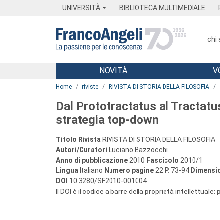
Menu
Main content
Footer
Menu
UNIVERSITÀ
BIBLIOTECA MULTIMEDIALE
chi
NOVITÀ
V
Main content
Home
riviste
RIVISTA DI STORIA DELLA FILOSOFIA
Dal Prototractatus al Tractatus
strategia top-down
Titolo Rivista
RIVISTA DI STORIA DELLA FILOSOFIA
Autori/Curatori
Luciano Bazzocchi
Anno di pubblicazione
2010
Fascicolo
2010/1
Lingua
Italiano
Numero pagine
22
P.
73-94
Dimensio
DOI
10.3280/SF2010-001004
Il DOI è il codice a barre della proprietà intellettuale: