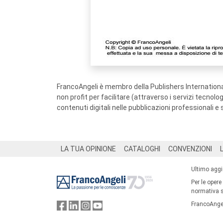
FrancoAngeli è membro della Publishers International
non profit per facilitare (attraverso i servizi tecnol
contenuti digitali nelle pubblicazioni professionali e 
Footer
LA TUA OPINIONE
CATALOGHI
CONVENZIONI
Ultimo agg
Per le opere
normativa su
FrancoAngel