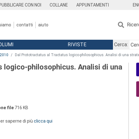
EN
PUBBLICARE CON NOI
COLLANE
APPUNTAMENTI
Ricer
 siamo
contatti
aiuto
OLUMI
RIVISTE
Cerca:
2010
Dal Prototractatus al Tractatus logico-philosophicus. Analisi di una stra
 logico-philosophicus. Analisi di una
ne file
716 KB
 per saperne di più
clicca qui